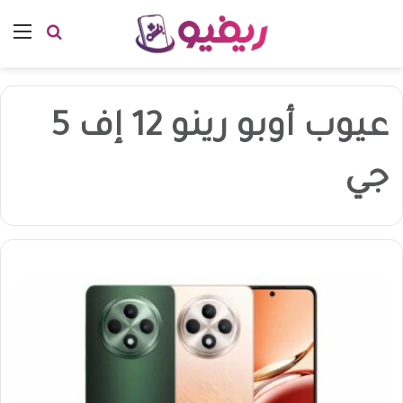
بحث عن
الق
عيوب أوبو رينو 12 إف 5
جي