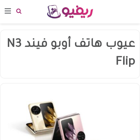
بحث عن
الق
عيوب هاتف أوبو فيند N3
Flip