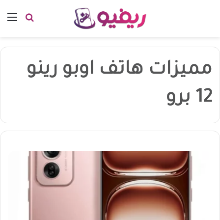
بحث عن
الق
مميزات هاتف اوبو رينو
12 برو