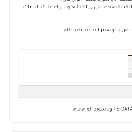
وبعد التعديل على المعلومات التى تريدها عليك بالضغط على زر Submit ومبروك عليك البيانات
اص بنا وتغيير اعدادته بعد ذلك.