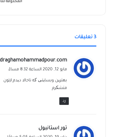
المحذوفة للان
‫3 تعليقات
ي
draghamohammadpour.com
ق
مايو 12, 2020 الساعة 8:32 مساءً
و
بهترین وبسایتی که تاحالا دیدم.ازتون
ل
متشکرم
رد
ي
تور استانبول
:
ق