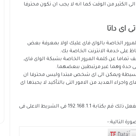
الى الكثير من الوقت كما انه لا يجب ان تكون محترفا
ى اى داتا
ة المرور الخاصة بالواى فاى عليك اولا بمعرفة بعض
 على خدمة الانترنت الخاصة بك.
لف تماما عن كلمة المرور الخاصة بشبكة الواى فاى,
ى حدة وهما غير مرتبطين ببعضهما.
 وبسيطة ويمكن الى اى شخص مبتدا وليس محترفا ان
واجراء العديد من الامور التى بالتأكيد لا يحبذها اى
اولا عليك الدخول على اعدادت ا لراوتر ولكى تفعل ذلك قم بكتابة 192.168.1.1 فى الشريط الاعلى فى
ة التالية:-