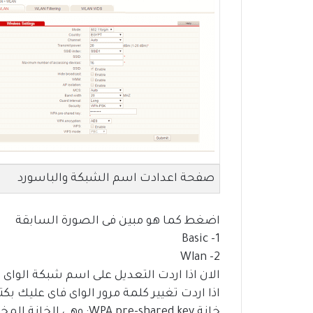
صفحة اعدادت اسم الشبكة والباسورد
اضغط كما هو مبين فى الصورة السابقة
1- Basic
2- Wlan
الان اذا اردت التعديل على اسم شبكة الواى فاى 
خانة WPA pre-shared key: وهى الخانة المخصصة لـ باسورد شبكة الواى فاى.