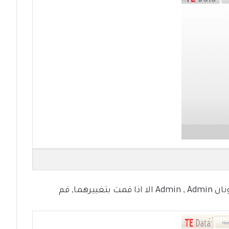
الــ Username والــ Password الافتراضيين يكونان Admin , Admin الا اذا قمت بتغييرهما, قم