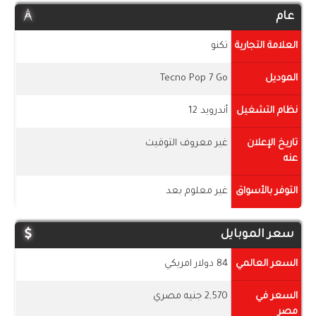
عام
العلامة التجارية
تكنو
الموديل
Tecno Pop 7 Go
نظام التشغيل
أندرويد 12
تاريخ الإعلان
غير معروف التوقيت
عنه
التوفر بالأسواق
غير معلوم بعد
سعر الموبايل
السعر العالمي
84 دولار امريكي
السعر في
2,570 جنيه مصري
مصر