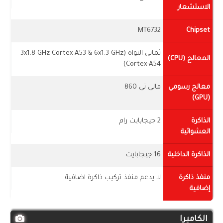
الاستشعار
MT6732
Chipset
ثمانى النواة (3x1.8 GHz Cortex-A53 & 6x1.3 GHz
المعالج (CPU)
Cortex-A54)
معالج رسومي
مالي تي 860
(GPU)
الذاكرة
2 جيجابايت رام
العشوائية
الذاكرة الداخلية
16 جيجابايت
منفذ ذاكرة
لا يدعم منفذ تركيب ذاكرة اضافية
إضافية
الكاميرا