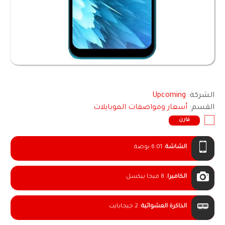
الشركة:
Upcoming
القسم:
أسعار ومواصفات الموبايلات
قارن
الشاشة
:
6.01 بوصة
الكاميرا
:
8 ميجا بيكسل
الذاكرة العشوائية
:
2 جيجابايت