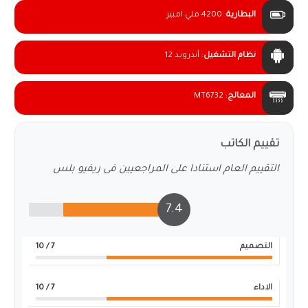
البطارية
:
4200 ملي امبير
نظام التشغيل
:
أندرويد 12
المعالج
:
MT6732
تقييم الكاتب
التقييم العام استنادا على المراجعيين فى ريفيو بلس
7.4
التصميم
7
/ 10
الاداء
7
/ 10