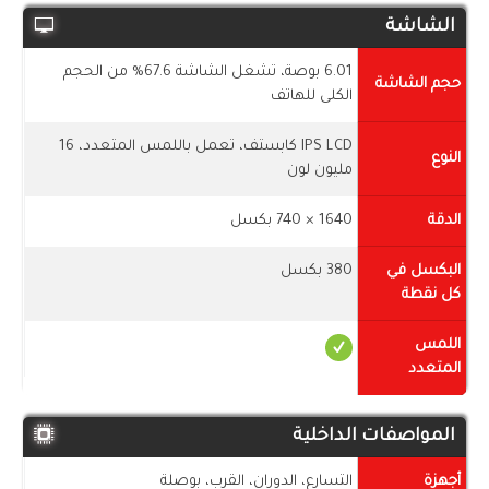
الشاشة
6.01 بوصة، تشغل الشاشة 67.6% من الحجم
حجم الشاشة
الكلى للهاتف
IPS LCD كابستف، تعمل باللمس المتعدد، 16
النوع
مليون لون
الدقة
1640 × 740 بكسل
البكسل في
380 بكسل
كل نقطة
اللمس
المتعدد
المواصفات الداخلية
أجهزة
التسارع، الدوران، القرب، بوصلة