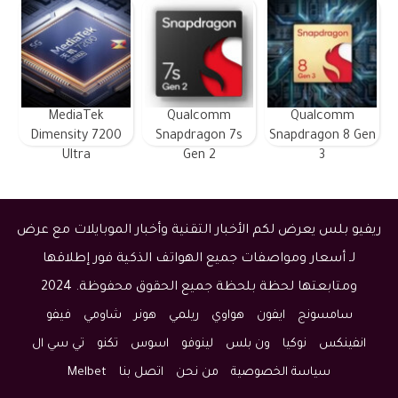
MediaTek
Qualcomm
Qualcomm
Dimensity 7200
Snapdragon 7s
Snapdragon 8 Gen
Ultra
Gen 2
3
ريفيو بلس يعرض لكم الأخبار التقنية وأخبار الموبايلات مع عرض
لـ أسعار ومواصفات جميع الهواتف الذكية فور إطلاقها
ومتابعتها لحظة بلحظة جميع الحقوق محفوظة. 2024
سامسونج
ايفون
هواوي
ريلمي
هونر
شاومي
فيفو
انفينكس
نوكيا
ون بلس
لينوفو
اسوس
تكنو
تي سي ال
سياسة الخصوصية
من نحن
اتصل بنا
Melbet