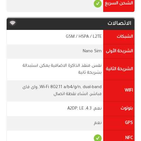
الشحن السريع
الاتصالات
الشبكات
GSM / HSPA / L2TE
الشريحة الأولى
Nano Sim
نفس منفذ الذاكرة الاضافية يمكن استبدالة
الشريحة الثانية
بشريحة ثانية
Wi-Fi 802.11 a/b4/g/n, dual-band, واى فاى
WIFI
مباشر، انشاء نقطة اتصال
بلوتوث
نعم، 4.3, A2DP, LE
GPS
نعم
NFC