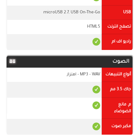
microUSB 2.7, USB On-The-Go
USB
تصفح انترنت
HTML5
راديو اف ام
الصوت
أنواع التنبيهات
MP3 - WAV - اهتزاز
جاك 3.5 مم
م. مانع
الضوضاء
مكبر صوت