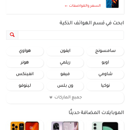
السعر والمواصفات ←
ابحث في قسم الهواتف الذكية
سامسونج
ايفون
هواوي
اوبو
ريلمي
هونر
شاومي
فيفو
انفينكس
نوكيا
ون بلس
لينوفو
جميع الماركات
الموبايلات المضافة حديثًا