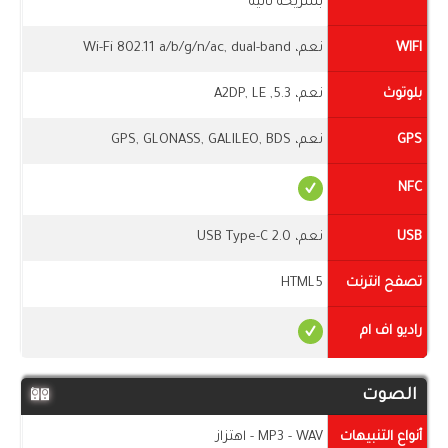
بشريحة ثانية
WIFI
نعم، Wi-Fi 802.11 a/b/g/n/ac, dual-band
بلوتوث
نعم، 5.3, A2DP, LE
GPS
نعم، GPS, GLONASS, GALILEO, BDS
NFC
USB
نعم، USB Type-C 2.0
تصفح انترنت
HTML5
راديو اف ام
الصوت
أنواع التنبيهات
MP3 - WAV - اهتزاز