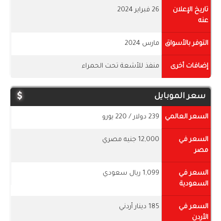
تاريخ الإعلان
26 فبراير 2024
عنه
التوفر بالأسواق
مارس 2024
إضافات أخرى
منفذ للأشعة تحت الحمراء
سعر الموبايل
السعر العالمي
239 دولار / 220 يورو
السعر في
12,000 جنيه مصري
مصر
السعر في
1,099 ريال سعودي
السعودية
السعر في
185 دينار أردني
الأردن