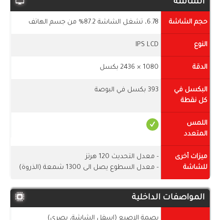
الشاشة
حجم الشاشة
6.78، تشغل الشاشة 87.2% من جسم الهاتف
النوع
IPS LCD
الدقة
1080 × 2436 بكسل
البكسل في
393 بكسل في البوصة
كل نقطة
اللمس
المتعدد
ميزات أخرى
- معدل التحديث 120 هرتز
للشاشة
- معدل السطوع يصل الى 1300 شمعة (الذروة)
المواصفات الداخلية
بصمة الإصبع (اسفل الشاشة، بصري)