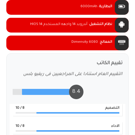
البطارية
:
6000mAh
نظام التشغيل
:
أندرويد 14 واجهه المستخدم HIOS 14
المعالج
:
Dimensity 6080
تقييم الكاتب
التقييم العام استنادا على المراجعيين فى ريفيو بلس
8.4
التصميم
8
/ 10
الاداء
8
/ 10