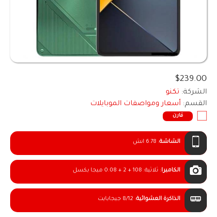
$239.00
الشركة:
تكنو
القسم:
أسعار ومواصفات الموبايلات
قارن
الشاشة
:
6.78 انش
الكاميرا
:
ثلاثية: 108 + 2 + 0.08 ميجا بكسل
الذاكرة العشوائية
:
8/12 جيجابايت