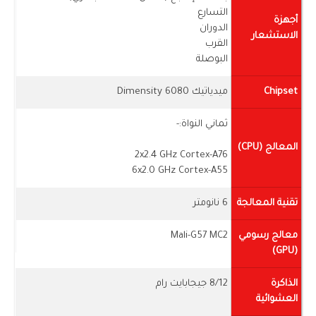
التسارع
أجهزة
الدوران
الاستشعار
القرب
البوصلة
Chipset
ميدياتيك Dimensity 6080
ثماني النواة:-
المعالج (CPU)
2x2.4 GHz Cortex-A76
6x2.0 GHz Cortex-A55
تقنية المعالجة
6 نانومتر
معالج رسومي
Mali-G57 MC2
(GPU)
الذاكرة
8/12 جيجابايت رام
العشوائية