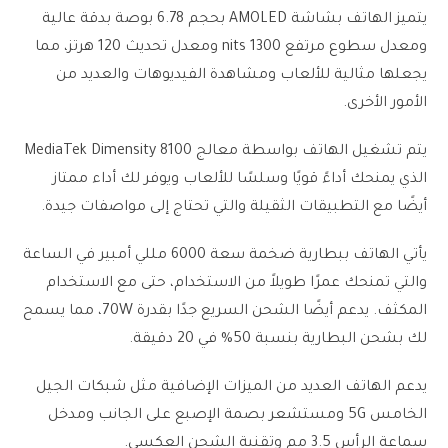
يتميز الهاتف بشاشة AMOLED بحجم 6.78 بوصة بدقة عالية
ومعدل سطوع مرتفع 1300 nits ومعدل تحديث 120 هرتز، مما
يجعلها مثالية للألعاب ومشاهدة الفيديوهات والعديد من
الأمور الأخرى.
يتم تشغيل الهاتف بواسطة معالج MediaTek Dimensity 8100
الذي يمنحك أداءً قويًا وسلسًا للألعاب ويوفر لك أداء ممتاز
أيضًا مع التطبيقات الثقيلة والتي تحتاج إلى مواصفات جيدة.
يأتي الهاتف ببطارية ضخمة سعة 6000 مللي أمبير في الساعة
والتي تمنحك عمرًا طويلاً من الاستخدام، حتى مع الاستخدام
المكثف. يدعم أيضًا الشحن السريع جدًا بقدرة 70W، مما يسمح
لك بشحن البطارية بنسبة 50% في 20 دقيقة.
يدعم الهاتف العديد من الميزات الإضافية مثل شبكات الجيل
الخامس 5G ومستشعر بصمة الإصبع على الجانب ومدخل
سماعة الرأس 3.5 مم وتقنية الشحن العكسي.