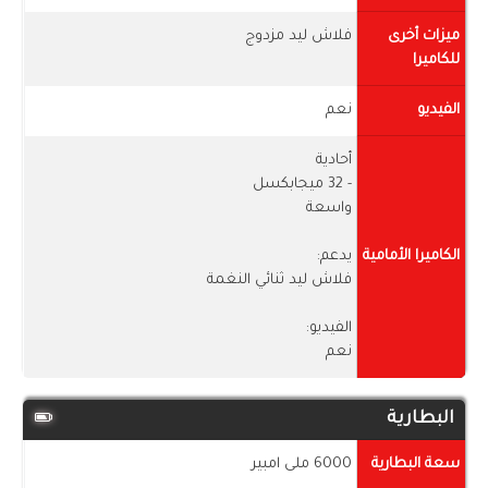
ميزات أخرى
فلاش ليد مزدوج
للكاميرا
الفيديو
نعم
أحادية
- 32 ميجابكسل
واسعة
الكاميرا الأمامية
يدعم:
فلاش ليد ثنائي النغمة
الفيديو:
نعم
البطارية
سعة البطارية
6000 ملى امبير