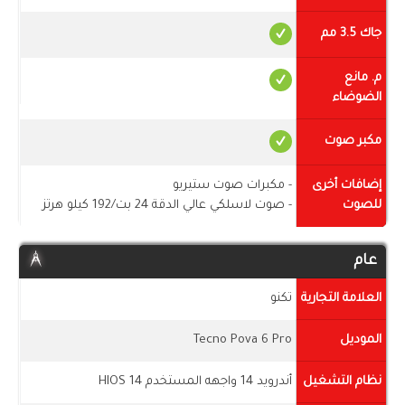
جاك 3.5 مم
م. مانع
الضوضاء
مكبر صوت
إضافات أخرى
- مكبرات صوت ستيريو
للصوت
- صوت لاسلكي عالي الدقة 24 بت/192 كيلو هرتز
عام
العلامة التجارية
تكنو
الموديل
Tecno Pova 6 Pro
نظام التشغيل
أندرويد 14 واجهه المستخدم HIOS 14