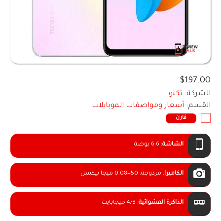
$197.00
الشركة:
تكنو
القسم:
أسعار ومواصفات الموبايلات
قارن
الشاشة
:
6.6 بوصة
الكاميرا
:
مزدوجة: 50+0.08 ميجا بيكسل
الذاكرة العشوائية
:
4/8 جيجابايت