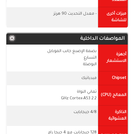
المتعدد
ميزات أخرى
- معدل التحديث 90 هرتز
للشاشة
المواصفات الداخلية
بصمة الإصبع جانب الموبايل
أجهزة
التسارع
الاستشعار
البوصلة
Chipset
ميدياتيك
ثماني النواة
المعالج (CPU)
2.2 GHz Cortex-A53
الذاكرة
4/8 جيجابايت
العشوائية
128 جيجابايت مع 4 جيجا رام