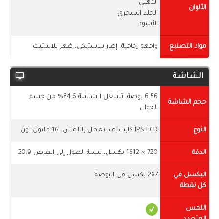
الذهبى
الألوان
الجلد السحري
الأسود
مواد التصنيع
واجهة زجاجية، إطار بلاستيكي، ظهر بلاستيك
الشاشة
6.56 بوصة، تشغل الشاشة 84.6% من جسم
حجم الشاشة
الجوال
النوع
IPS LCD كابستف، تعمل باللمس، 16 مليون لون
الدقة
720 × 1612 بكسل، نسبة الطول إلى العرض 20:9
البكسل في
267 بكسل فى البوصة
كل نقطة
اللمس