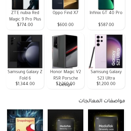
ZTE nubia Red
Oppo Find X7
Infinix GT 40 Pro
Magic 9 Pro Plus
$774.00
$600.00
$587.00
Samsung Galaxy Z
Honor Magic V2
Samsung Galaxy
Fold 6
RSR Porsche
S23 Ultra
$1,344.00
$2,260.00
$1,200.00
Design
مواصفات المعالجات