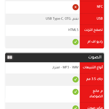
NFC
USB
نعم، USB Type-C, OTG
تصفح انترنت
HTML5
راديو اف ام
الصوت
أنواع التنبيهات
MP3 - WAV - اهتزاز
جاك 3.5 مم
م. مانع
الضوضاء
مكبر صوت