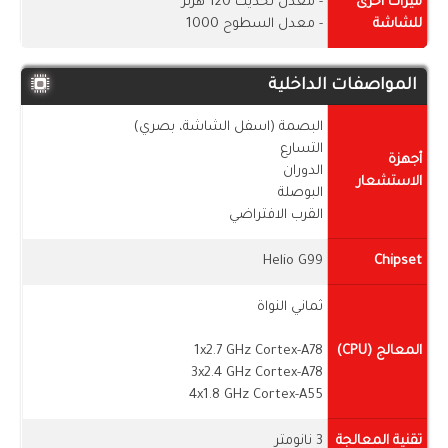
ميزات أخرى
- معدل تحديث 120 هرتز
للشاشة
- معدل السطوح 1000
المواصفات الداخلية
البصمة (اسفل الشاشة، بصري)
التسارع
أجهزة
الدوران
الاستشعار
البوصلة
القرب الافتراضي
Helio G99
Chipset
ثماني النواة
المعالج (CPU)
1x2.7 GHz Cortex-A78
3x2.4 GHz Cortex-A78
4x1.8 GHz Cortex-A55
تقنية المعالجة
3 نانومتر