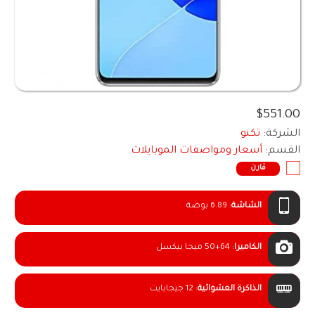
$551.00
الشركة:
تكنو
القسم:
أسعار ومواصفات الموبايلات
قارن
الشاشة
:
6.89 بوصة
الكاميرا
:
50+64 ميجا بيكسل
الذاكرة العشوائية
:
12 جيجابايت