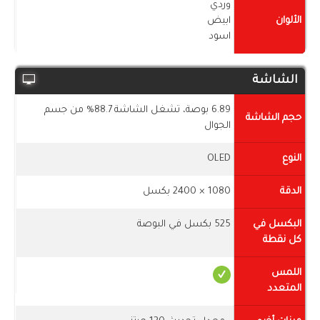
وردي
الألوان
ابيض
اسود
الشاشة
6.89 بوصة، تشغل الشاشة 88.7% من جسم
حجم الشاشة
الجوال
النوع
OLED
الدقة
1080 × 2400 بكسل
البكسل في
525 بكسل في البوصة
كل نقطة
اللمس
المتعدد