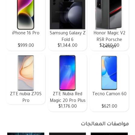
iPhone 16 Pro
Samsung Galaxy Z
Honor Magic V2
Fold 6
RSR Porsche
$999.00
$1,344.00
$2,260.00
Design
ZTE nubia Z70S
ZTE Nubia Red
Tecno Camon 60
Pro
Magic 20 Pro Plus
$1,176.00
$621.00
مواصفات المعالجات