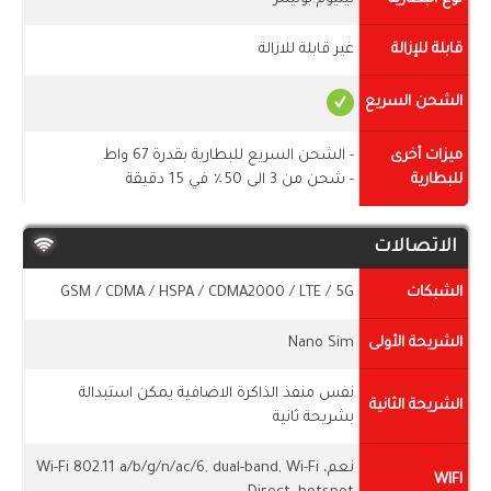
قابلة للإزالة
غير قابلة للازالة
الشحن السريع
ميزات أخرى
- الشحن السريع للبطارية بقدرة 67 واط
للبطارية
- شحن من 3 الى 50٪ في 15 دقيقة
الاتصالات
الشبكات
GSM / CDMA / HSPA / CDMA2000 / LTE / 5G
الشريحة الأولى
Nano Sim
نفس منفذ الذاكرة الاضافية يمكن استبدالة
الشريحة الثانية
بشريحة ثانية
نعم، Wi-Fi 802.11 a/b/g/n/ac/6, dual-band, Wi-Fi
WIFI