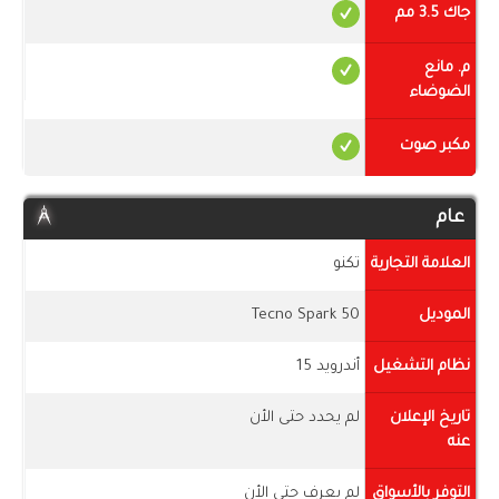
جاك 3.5 مم
م. مانع
الضوضاء
مكبر صوت
عام
العلامة التجارية
تكنو
الموديل
Tecno Spark 50
نظام التشغيل
أندرويد 15
تاريخ الإعلان
لم يحدد حتى الأن
عنه
التوفر بالأسواق
لم يعرف حتى الأن