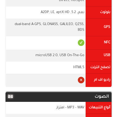
Direct, hotspot
بلوتوث
نعم، 5.2, A2DP, LE, aptX HD
dual-band A-GPS, GLONASS, GALILEO, QZSS,
GPS
BDS
NFC
microUSB 2.0, USB On-The-Go
USB
تصفح انترنت
HTML5
راديو اف ام
الصوت
أنواع التنبيهات
MP3 - WAV - اهتزاز