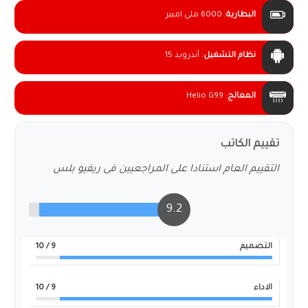
البطارية
:
6000 ملى امبير
نظام التشغيل
:
أندرويد 15
المعالج
:
Helio G99
تقييم الكاتب
التقييم العام استنادا على المراجعيين فى ريفيو بلس
9.2
التصميم
9
/ 10
الاداء
9
/ 10