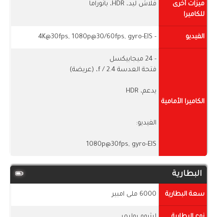
ميزات أخرى
فلاش ليد، HDR، بانوراما
للكاميرا
الفيديو
- 4K@30fps, 1080p@30/60fps, gyro-EIS
- 24 ميجابيكسل
فتحة العدسة f / 2.4، (عريضة)
يدعم، HDR
الكاميرا الأمامية
الفيديو:
1080p@30fps, gyro-EIS
البطارية
سعة البطارية
6000 ملى امبير
نوع البطارية
ليثيوم بوليمر