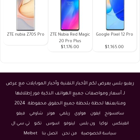
ZTE nubia Z70S Pro
ZTE Nubia Red Magic
Google Pixel 12 Pro
20 Pro Plus
$1,176.00
$1,165.00
ريفيو بلس يعرض لكم الأخبار التقنية وأخبار الموبايلات مع عرض
لـ أسعار ومواصفات جميع الهواتف الذكية فور إطلاقها
ومتابعتها لحظة بلحظة جميع الحقوق محفوظة. 2024
سامسونج
ايفون
هواوي
ريلمي
هونر
شاومي
فيفو
انفينكس
نوكيا
ون بلس
لينوفو
اسوس
تكنو
تي سي ال
سياسة الخصوصية
من نحن
اتصل بنا
Melbet