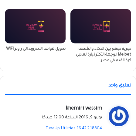
تجربة تجمع بين الذكاء والشغف:
تحويل هواتف الاندرويد الى راوتر WIFI
Melbet الوجهة الأكثر زيارة لمحبي
كرة القدم في مصر
تعليق واحد
ي
khemiri wassim
:
ق
يوليو 9, 2016 الساعة 12:00 صباحًا
و
TuneUp Utilities 16.42.2.18804
ل