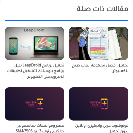
مقالات ذات صلة
تحميل افضل مجموعة العاب طبخ
تحميل برنامج LeapDroid بديل
للكمبيوتر
برنامج بلوستاك لتشغيل تطبيقات
الاندرويد على الكمبيوتر
فوتوشوب عربى وانجليزى اونلاين
سعر ومواصفات سامسونج
بدون تحميل
جالكسى نوت 3 نيو SM-N7505