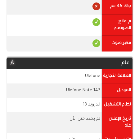
جاك 3.5 مم
م. مانع
الضوضاء
مكبر صوت
عام
العلامة التجارية
Ulefone
الموديل
Ulefone Note 14P
نظام التشغيل
أندرويد 13
تاريخ الإعلان
لم يحدد حتى الأن
عنه