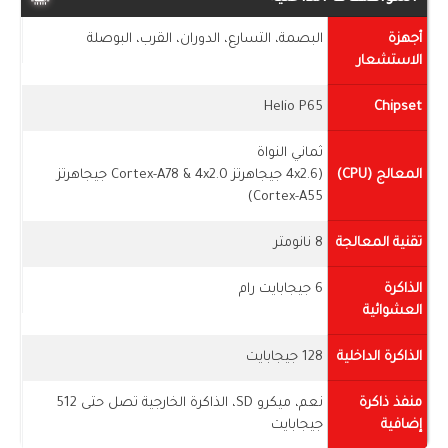
أجهزة
البصمة، التسارع، الدوران، القرب، البوصلة
الاستشعار
Helio P65
Chipset
ثماني النواة
المعالج (CPU)
(4x2.6 جيجاهرتز Cortex-A78 & 4x2.0 جيجاهرتز
Cortex-A55)
تقنية المعالجة
8 نانومتر
الذاكرة
6 جيجابايت رام
العشوائية
الذاكرة الداخلية
128 جيجابايت
منفذ ذاكرة
نعم، ميكرو SD، الذاكرة الخارجية تصل حتى 512
إضافية
جيجابايت