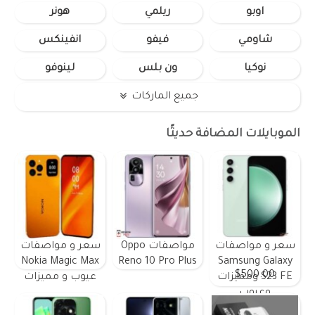
اوبو
ريلمي
هونر
شاومي
فيفو
انفينكس
نوكيا
ون بلس
لينوفو
جميع الماركات
الموبايلات المضافة حديثًا
سعر و مواصفات
مواصفات Oppo
سعر و مواصفات
Nokia Magic Max
Reno 10 Pro Plus
Samsung Galaxy
$500.00
S23 FE ومميزات
عيوب و مميزات
وعيوب