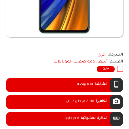
الشركة:
اخرى
القسم:
أسعار ومواصفات الموبايلات
قارن
الشاشة
:
6.61 بوصة
الكاميرا
:
2+48 ميجا بيكسل
الذاكرة العشوائية
:
6 جيجابايت