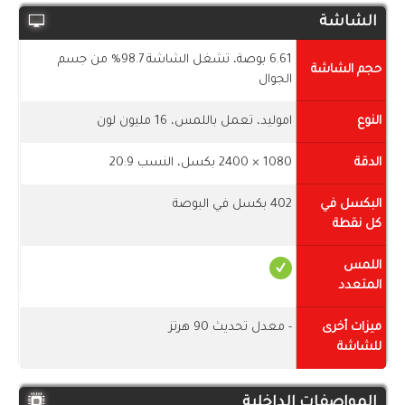
الشاشة
6.61 بوصة، تشغل الشاشة 98.7% من جسم
حجم الشاشة
الجوال
النوع
اموليد، تعمل باللمس، 16 مليون لون
الدقة
1080 × 2400 بكسل، النسب 20:9
البكسل في
402 بكسل في البوصة
كل نقطة
اللمس
المتعدد
ميزات أخرى
- معدل تحديث 90 هرتز
للشاشة
المواصفات الداخلية