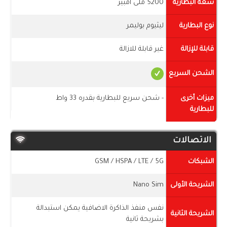
سعة البطارية
5200 ملى امبير
نوع البطارية
ليثيوم بوليمر
قابلة للإزالة
غير قابلة للازالة
الشحن السريع
ميزات أخرى
- شحن سريع للبطارية بقدره 33 واط
للبطارية
الاتصالات
الشبكات
GSM / HSPA / LTE / 5G
الشريحة الأولى
Nano Sim
نفس منفذ الذاكرة الاضافية يمكن استبدالة
الشريحة الثانية
بشريحة ثانية