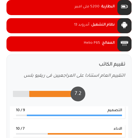
البطارية
:
5200 ملى امبير
نظام التشغيل
:
أندرويد 13
المعالج
:
Helio P65
تقييم الكاتب
التقييم العام استنادا على المراجعيين فى ريفيو بلس
7.2
التصميم
9
/ 10
الاداء
7
/ 10