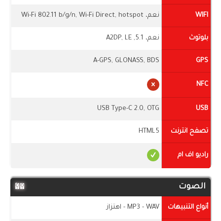
WIFI
نعم، Wi-Fi 802.11 b/g/n, Wi-Fi Direct, hotspot
بلوتوث
نعم، 5.1, A2DP, LE
A-GPS, GLONASS, BDS
GPS
NFC
USB Type-C 2.0, OTG
USB
تصفح انترنت
HTML5
راديو اف ام
الصوت
أنواع التنبيهات
MP3 - WAV - اهتزاز