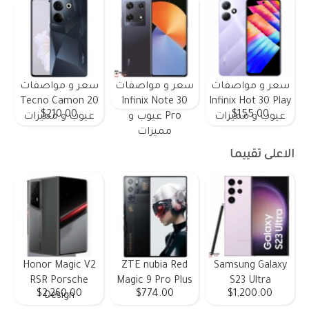
سعر و مواصفات
سعر و مواصفات
سعر و مواصفات
Tecno Camon 20
Infinix Note 30
Infinix Hot 30 Play
$210.00
$155.00
عيوب و مميزات
Pro عيوب و
عيوب و مميزات
مميزات
الاعلى تقييما
Honor Magic V2
ZTE nubia Red
Samsung Galaxy
RSR Porsche
Magic 9 Pro Plus
S23 Ultra
$2,260.00
$774.00
$1,200.00
Design