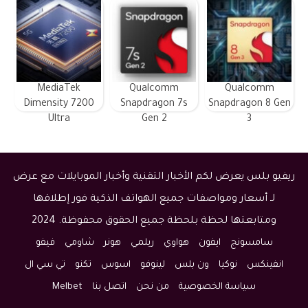
MediaTek
Qualcomm
Qualcomm
Dimensity 7200
Snapdragon 7s
Snapdragon 8 Gen
Ultra
Gen 2
3
ريفيو بلس يعرض لكم الأخبار التقنية وأخبار الموبايلات مع عرض
لـ أسعار ومواصفات جميع الهواتف الذكية فور إطلاقها
ومتابعتها لحظة بلحظة جميع الحقوق محفوظة. 2024
سامسونج
ايفون
هواوي
ريلمي
هونر
شاومي
فيفو
انفينكس
نوكيا
ون بلس
لينوفو
اسوس
تكنو
تي سي ال
سياسة الخصوصية
من نحن
اتصل بنا
Melbet