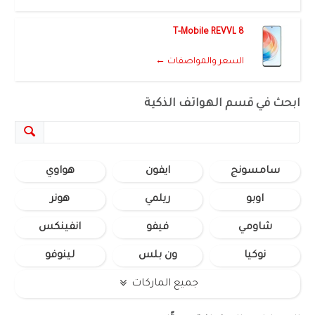
T-Mobile REVVL 8
السعر والمواصفات ←
ابحث في قسم الهواتف الذكية
سامسونج
ايفون
هواوي
اوبو
ريلمي
هونر
شاومي
فيفو
انفينكس
نوكيا
ون بلس
لينوفو
جميع الماركات