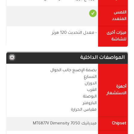
اللمس
المتعدد
ميزات أخرى
- معدل التحديث 120 هرتز
للشاشة
المواصفات الداخلية
بصمة الإصبع جانب الجوال
التسارع
الدوران
أجهزة
القرب
الاستشعار
البوصلة
البارومتر
مقياس الحرارة
Chipset
ميدياتيك MT6877V Dimensity 7050