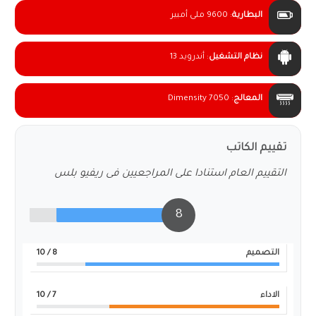
البطارية
:
9600 ملى أمبير
نظام التشغيل
:
أندرويد 13
المعالج
:
Dimensity 7050
تقييم الكاتب
التقييم العام استنادا على المراجعيين فى ريفيو بلس
8
التصميم
8
/ 10
الاداء
7
/ 10