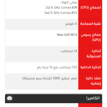
ثماني النواة
المعالج (CPU)
2x2.6 GHz Cortex-A78
6x2.0 GHz Cortex-A55
تقنية المعالجة
6 نانومتر
معالج رسومي
Mali-G68 MC4
(GPU)
الذاكرة
12 جيجابايت
العشوائية
الذاكرة الداخلية
512 جيجابايت مع 12 جيجا رام
منفذ ذاكرة
نعم، ميكرو SDXC (فتحة سيم مشتركة)
إضافية
الكاميرا