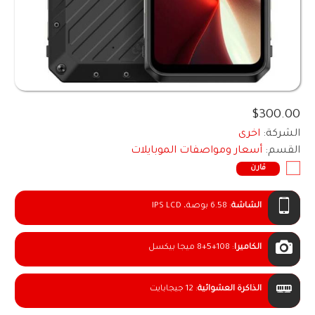
$300.00
الشركة:
اخرى
القسم:
أسعار ومواصفات الموبايلات
قارن
الشاشة
:
6.58 بوصة، IPS LCD
الكاميرا
:
8+5+108 ميجا بيكسل
الذاكرة العشوائية
:
12 جيجابايت