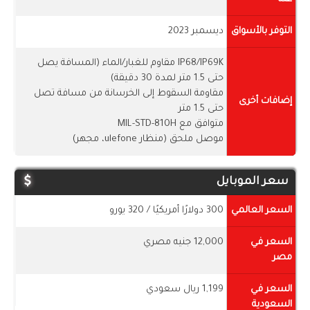
التوفر بالأسواق
ديسمبر 2023
IP68/IP69K مقاوم للغبار/الماء (المسافة يصل
حتى 1.5 متر لمدة 30 دقيقة)
مقاومة السقوط إلى الخرسانة من مسافة تصل
إضافات أخرى
حتى 1.5 متر
متوافق مع MIL-STD-810H
موصل ملحق (منظار ulefone، مجهر)
سعر الموبايل
السعر العالمي
300 دولارًا أمريكيًا / 320 يورو
السعر في
12,000 جنيه مصري
مصر
السعر في
1,199 ريال سعودي
السعودية