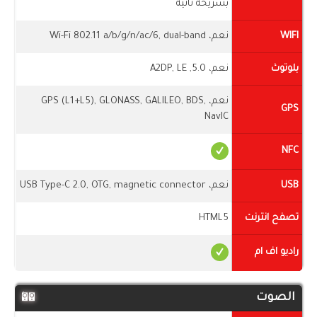
بشريحة ثانية
WIFI
نعم، Wi-Fi 802.11 a/b/g/n/ac/6, dual-band
بلوتوث
نعم، 5.0, A2DP, LE
نعم، GPS (L1+L5), GLONASS, GALILEO, BDS,
GPS
NavIC
NFC
USB
نعم، USB Type-C 2.0, OTG, magnetic connector
تصفح انترنت
HTML5
راديو اف ام
الصوت