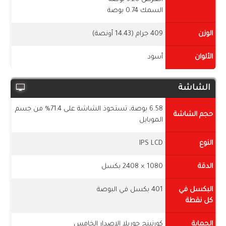
السمك 0.74 بوصة
الوزن
409 جرام (14.43 أونصة)
الألوان
أسود
الشاشة
6.58 بوصة، تستحوذ الشاشة على 71.4% من جسم
حجم الشاشة
الموبايل
النوع
IPS LCD
الدقة
1080 × 2408 بكسل
البكسل في
401 بكسل في البوصة
كل نقطة
الحماية
كورنينج جوريلا الاصدار الخامس