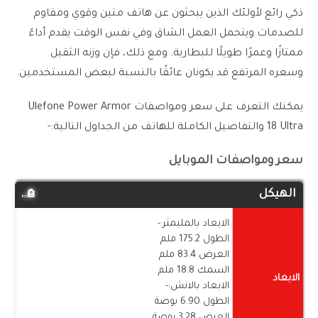
ذكي رائع لأولئك الذين يبحثون عن هاتف متين وقوي ومقاوم
للصدمات ويتحمل العمل الشاق وفي نفس الوقت يقدم أداءً
ممتازًا وعمرًا طويلًا للبطارية. ومع ذلك، فإن وزنه الثقيل
وسعره المرتفع قد يكونان عائقًا بالنسبة لبعض المستخدمين.
يمكنك التعرف على سعر ومواصفات Ulefone Power Armor
18 Ultra والتفاصيل الكاملة للهاتف من الجداول التالية:-
سعر ومواصفات الموبايل
الهيكل
الابعاد بالمليمتر:-
الطول 175.2 ملم
العرض 83.4 ملم
السمك 18.8 ملم
الابعاد
الابعاد بالانش:-
الطول 6.90 بوصة
العرض 3.28 بوصة