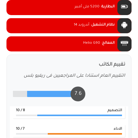
البطارية
:
5200 ملى أمبير
نظام التشغيل
:
أندرويد 14
المعالج
:
Helio G90
تقييم الكاتب
التقييم العام استنادا على المراجعيين فى ريفيو بلس
7.6
التصميم
8
/ 10
الاداء
7
/ 10