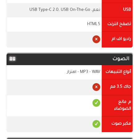
USB
نعم، USB Type-C 2.0, USB On-The-Go
تصفح انترنت
HTML5
راديو اف ام
الصوت
أنواع التنبيهات
MP3 - WAV - اهتزاز
جاك 3.5 مم
م. مانع
الضوضاء
مكبر صوت