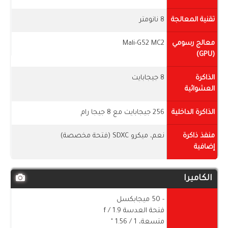
تقنية المعالجة
8 نانومتر
معالج رسومي
Mali-G52 MC2
(GPU)
الذاكرة
8 جيجابايت
العشوائية
الذاكرة الداخلية
256 جيجابايت مع 8 جيجا رام
منفذ ذاكرة
نعم، ميكرو SDXC (فتحة مخصصة)
إضافية
الكاميرا
- 50 ميجابكسل
فتحة العدسة f / 1.9
متسعة، 1 / ​​1.56 "