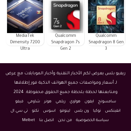
MediaTek
Qualcomm
Qualcomm
Dimensity 7200
Snapdragon 7s
Snapdragon 8 Gen
Ultra
Gen 2
3
ريفيو بلس يعرض لكم الأخبار التقنية وأخبار الموبايلات مع عرض
لـ أسعار ومواصفات جميع الهواتف الذكية فور إطلاقها
ومتابعتها لحظة بلحظة جميع الحقوق محفوظة. 2024
سامسونج
ايفون
هواوي
ريلمي
هونر
شاومي
فيفو
انفينكس
نوكيا
ون بلس
لينوفو
اسوس
تكنو
تي سي ال
سياسة الخصوصية
من نحن
اتصل بنا
Melbet