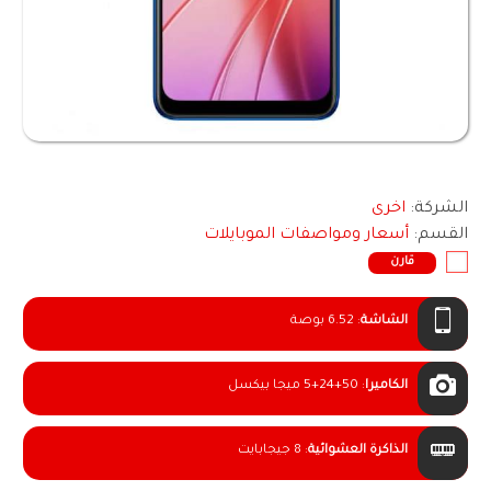
الشركة:
اخرى
القسم:
أسعار ومواصفات الموبايلات
قارن
الشاشة
:
6.52 بوصة
الكاميرا
:
5+24+50 ميجا بيكسل
الذاكرة العشوائية
:
8 جيجابايت