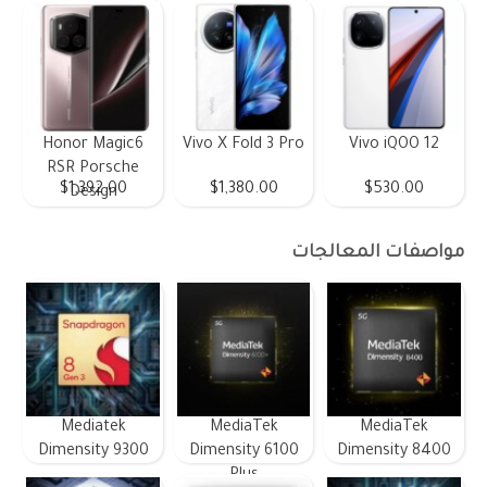
Honor Magic6
Vivo X Fold 3 Pro
Vivo iQOO 12
RSR Porsche
$1,392.00
$1,380.00
$530.00
Design
مواصفات المعالجات
Mediatek
MediaTek
MediaTek
Dimensity 9300
Dimensity 6100
Dimensity 8400
Plus