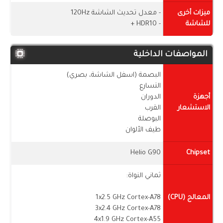
ميزات أخرى
- معدل تحديث الشاشة 120Hz
للشاشة
- HDR10 +
المواصفات الداخلية
البصمة (اسفل الشاشة، بصري)
التسارع
أجهزة
الدوران
الاستشعار
القرب
البوصلة
طيف الألوان
Helio G90
Chipset
ثماني النواة:
المعالج (CPU)
1x2.5 GHz Cortex-A78
3x2.4 GHz Cortex-A78
4x1.9 GHz Cortex-A55