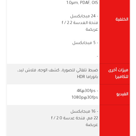
1.0µm, PDAF, OIS
- 24 ميجابكسل
الخلفية
فتحة العدسة f / 2.2
عريضة
- 5 ميجابكسل
-
ميزات أخرى
ضبط تلقائي للصورة، كشف الوجه، فلاش ليد،
للكاميرا
بانوراما HDR
- 4K@30fps
الفيديو
1080p@30fps
- 16 ميجابكسل
22 مم، فتحة عدسة f / 2.0
عريضة