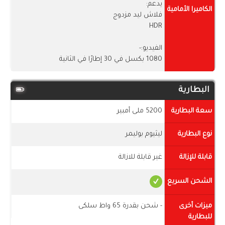
يدعم:
الكاميرا الأمامية
فلاش ليد مزدوج
HDR
الفيديو:-
1080 بكسل في 30 إطارًا في الثانية
البطارية
سعة البطارية
5200 ملى أمبير
نوع البطارية
ليثيوم بوليمر
قابلة للإزالة
غير قابلة للازالة
الشحن السريع
ميزات أخرى
- شحن بقدرة 65 واط سلكى
للبطارية