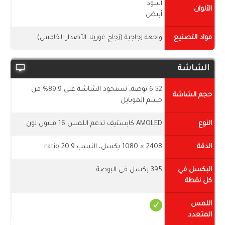
أسود
الألوان
أبيض
مواد التصنيع
واجهة زجاجية (زجاج غوريلا الأصدار الخامس)
الشاشة
6.52 بوصة، تستحوذ الشاشة على 89.9% من
حجم الشاشة
جسم الموبايل
النوع
AMOLED كابستيف تدعم اللمس 16 مليون لون
الدقة
2408 × 1080 بكسل، النسب 20:9 ratio
البكسل في
395 بكسل فى البوصة
كل نقطة
اللمس
المتعدد