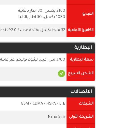
2160 بكسل، 30 اطار بالثانية
الفيديو
1080 بكسل، 30 اطار بالثانية
الكاميرا الأمامية
32 ميجا بكسل بفتحة عدسة f/2.0، تدعم HDR
البطارية
سعة البطارية
3700 ملى امبير، ليثيوم بوليمر، غير قابلة للازالة
الشحن السريع
الاتصالات
الشبكات
GSM / CDMA / HSPA / LTE
الشريحة الأولى
Nano Sim