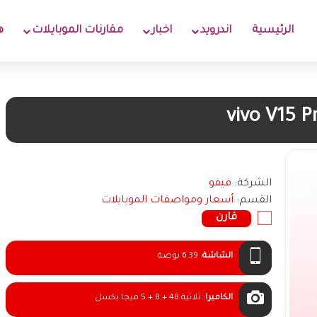
الرئيسية
اندرويد
اخبار
مقارنات الموبايلات
ه
vivo V15 P
الشركة:
فيفو
القسم:
أسعار ومواصفات الموبايلات
قارن
الشاشة
:
6.39 بوصة
الكاميرا
:
ثلاثية 48 + 8 + 5 ميجا بكسل