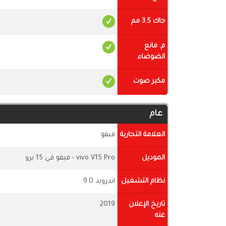
جاك 3.5 مم
م. مانع
الضوضاء
مكبر صوت
عام
العلامة التجارية
فيفو
الموديل
vivo V15 Pro - فيفو فى 15 برو
نظام التشغيل
اندرويد 9.0
تاريخ الإعلان
2019
عنه