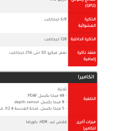
(GPU)
الذاكرة
6/8 جيجابايت
العشوائية
الذاكرة الداخلية
128 جيجابايت
منفذ ذاكرة
نعم، ميكرو SD حتى 256 جيجابايت
إضافية
الكاميرا
ثلاثية
- 48 ميجا بكسل PDAF
الخلفية
- 8 ميجا بكسل depth sensor
- 5 ميجا بكسل، فتحة العدسة f/2.4، مخصصة للعمق
ميزات أخرى
فلاش ليد، HDR، بانوراما
للكاميرا