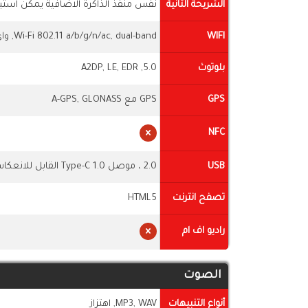
الشريحة الثانية
نفس منفذ الذاكرة الاضافية يمكن استبد
WIFI
Wi-Fi 802.11 a/b/g/n/ac, dual-band, واى فاى مباشر, نقطة اتصال واى فاى
بلوتوث
5.0, A2DP, LE, EDR
GPS
GPS مع A-GPS, GLONASS
NFC
USB
2.0 ، موصل Type-C 1.0 القابل للانعكاس
تصفح انترنت
HTML5
راديو اف ام
الصوت
أنواع التنبيهات
MP3, WAV, اهتزاز