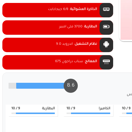
الذاكرة العشوائية
:
6/8 جيجابايت
البطارية
:
3700 ملى امبير
نظام التشغيل
:
اندرويد 9.0
المعالج
:
سناب دراجون 675
8.6
لس
9
/ 10
الكاميرا
9
/ 10
البطارية
9
/ 10