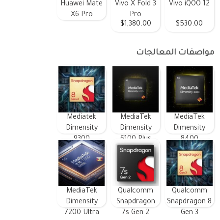
Huawei Mate
Vivo X Fold 3
Vivo iQOO 12
X6 Pro
Pro
$1,380.00
$530.00
مواصفات المعالجات
Mediatek
MediaTek
MediaTek
Dimensity
Dimensity
Dimensity
9300
6100 Plus
8400
MediaTek
Qualcomm
Qualcomm
Dimensity
Snapdragon
Snapdragon 8
7200 Ultra
7s Gen 2
Gen 3