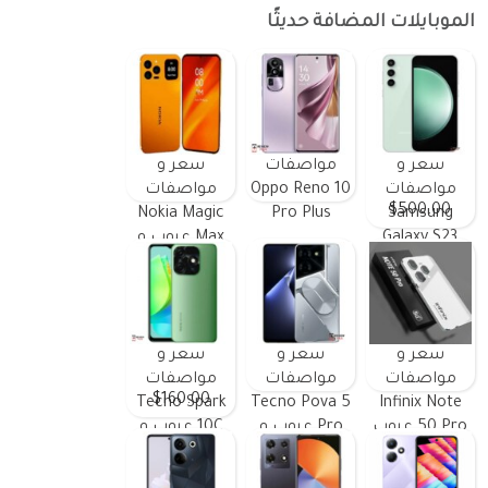
الموبايلات المضافة حديثًا
سعر و
مواصفات
سعر و
مواصفات
Oppo Reno 10
مواصفات
$500.00
Nokia Magic
Pro Plus
Samsung
Galaxy S23
Max عيوب و
FE ومميزات
مميزات
وعيوب
سعر و
سعر و
سعر و
مواصفات
مواصفات
مواصفات
$160.00
Tecno Spark
Tecno Pova 5
Infinix Note
50 Pro عيوب
Pro عيوب و
10C عيوب و
و مميزات
مميزات
مميزات