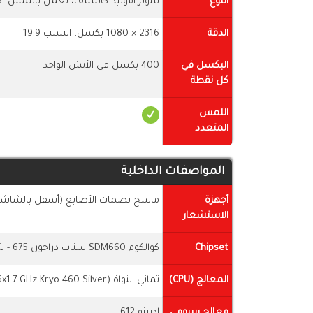
النوع
سوبر اموليد كابستف، تعمل باللمس، 16 مليون لون
الدقة
2316 × 1080 بكسل، النسب 19:9
البكسل في
400 بكسل فى الأنش الواحد
كل نقطة
اللمس
المتعدد
المواصفات الداخلية
أجهزة
ماسح بصمات الأصابع (أسفل بالشاشة)،
الاستشعار
Chipset
كوالكوم SDM660 سناب دراجون 675 - بتقنية 11 نانومتر
المعالج (CPU)
ثماني النواة (2x2.0 GHz Kryo 460 Gold & 6x1.7 GHz Kryo 460 Silver)
معالج رسومي
ادرينو 612