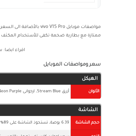
مواصفات موبايل ivo V15 Pro
ممتازة مع بطارية ضخمة تكفى للأستخدام المكثف ل
اقراء ايضا:
سعر ومواصفات الموبايل
الهيكل
الألوان
أزرق Stream Blue، ارجوانى Neon Purple
الشاشة
حجم الشاشة
6.39 بوصة، تستحوذ الشاشة على 89% من جسم الموبايل