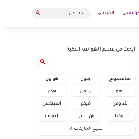
بحث
واتف
المزيد
عن
ابحث في قسم الهواتف الذكية
سامسونج
ايفون
هواوي
اوبو
ريلمي
هونر
شاومي
فيفو
انفينكس
نوكيا
ون بلس
لينوفو
جميع الماركات