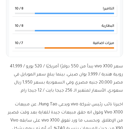
الكاميرا
8
/ 10
البطارية
8
/ 10
ميزات اضافية
7
/ 10
سعر vivo X100 يبدأ من 550 دولارًا أمريكيًا / 520 يورو / 41,999
روبية هندية / 3,999 يوان صيني، بينما يبلغ سعر الموبايل في
مصر 20,000 جنيه مصري وفي السعودية بسعر 1,950 ريال
سعودي، الأسعار لمتغير الـ 256 جيجا بايت / 12 جيجا رام.
اخبرنا نائب رئيس شركة vivo ويدعى Hung Tao، عن مبيعات
Vivo X100 وقول انه حقق مبيعات جيدة للغاية بعد وقت قصير
من الإطلاق. وبحسب ما ورد تفوق vivo X100 على سابقه Vivo
X90 من حيث المبيعات بنسبة 740%، أي أنه تم بيعه بشكل