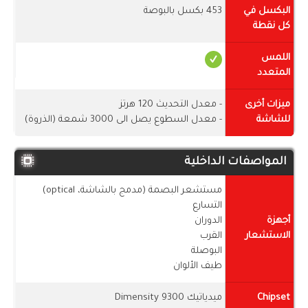
البكسل في
453 بكسل بالبوصة
كل نقطة
اللمس
المتعدد
ميزات أخرى
- معدل التحديث 120 هرتز
للشاشة
- معدل السطوع يصل الى 3000 شمعة (الذروة)
المواصفات الداخلية
مستشعر البصمة (مدمج بالشاشة، optical)
التسارع
أجهزة
الدوران
الاستشعار
القرب
البوصلة
طيف الألوان
Chipset
ميدياتيك Dimensity 9300