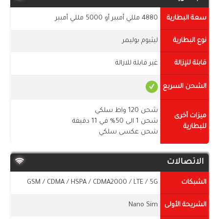
سعة البطارية
4880 مللي أمبير أو 5000 مللي أمبير
نوع البطارية
ليثيوم بوليمر
قابلة للإزالة
غير قابلة للازالة
الشحن السريع
شحن 120 واط سلكي
ميزات أخرى
شحن 1 الى 50% في 11 دقيقة
للبطارية
شحن عكسى سلكي
الاتصالات
الشبكات
GSM / CDMA / HSPA / CDMA2000 / LTE / 5G
الشريحة الأولى
Nano Sim