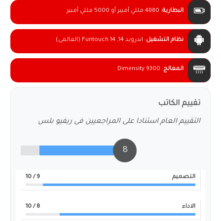
البطارية
:
4880 مللي أمبير أو 5000 مللي أمبير
نظام التشغيل
:
اندرويد 14, Funtouch 14 (العالمى)
المعالج
:
Dimensity 9300
تقييم الكاتب
التقييم العام استنادا على المراجعيين فى ريفيو بلس
8
التصميم
9
/ 10
الاداء
8
/ 10