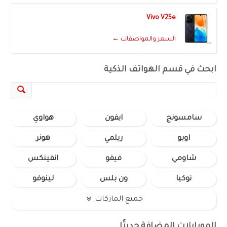
Vivo V25e
السعر والمواصفات ←
ابحث في قسم الهواتف الذكية
سامسونج
ايفون
هواوي
اوبو
ريلمي
هونر
شاومي
فيفو
انفينكس
نوكيا
ون بلس
لينوفو
جميع الماركات
الموبايلات المضافة حديثًا