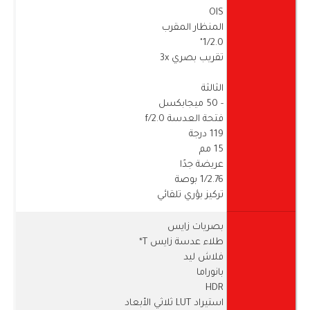
OIS
المنظار المقرب
1/2.0"
تقريب بصري 3x
الثالثة
- 50 ميجابكسل
فتحة العدسة f/2.0
119 درجة
15 مم
عريضة جدًا
1/2.76 بوصة
تركيز بؤري تلقائي
بصريات زايس
طلاء عدسة زايس T*
فلاش ليد
بانوراما
HDR
استيراد LUT ثلاثي الأبعاد