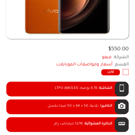
$550.00
الشركة:
فيفو
القسم:
أسعار ومواصفات الموبايلات
قارن
الشاشة
:
6.78 بوصة، LTPO AMOLED
الكاميرا
:
ثلاثية: 50 + 64 + 50 ميجا بكسل
الذاكرة العشوائية
:
12/16 جيجابايت رام