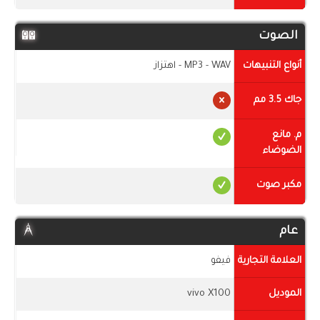
الصوت
أنواع التنبيهات
MP3 - WAV - اهتزاز
جاك 3.5 مم
م. مانع
الضوضاء
مكبر صوت
عام
العلامة التجارية
فيفو
الموديل
vivo X100