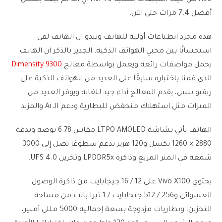
أفضل 7.4 مرات حتى الآن.
هذه مجرد انطباعات أولية للهاتف ويبدو ان الهاتف لقى
استحسانًا بين محبي الهواتف الذكية. الجدير بالذكر ان الهاتف
يحمل مواصفات رائعة ويعمل بواسطة معالج
Dimensity 9300
الذي قمنا باختباره سابقًا على العديد من الهواتف الذكية على
ريفيو بلس، يقدم المعالج أداء جيد للغاية ويوفر العديد من
الميزات مثل استهلاك منخفض للبطارية ودعم الـ Ai والمزيد.
الهاتف يأتي بشاشة LTPO AMOLED مقاس 6.78 بوصة وبدقة
2880 × 1260 بكسل و120 هرتز تدعم سطوعًا يصل إلى 3000
شمعة في المتر المربع وذاكرة LPDDR5x وتخزين UFS 4.0.
يحتوي Vivo X100 على 12 / 16 جيجابايت من ذاكرة الوصول
العشوائي و256 / 512 جيجابايت / 1 تيرا بايت من مساحة
التخزين، وبطاريات مزدوجة بسعة إجمالية 5000 مللي أمبير،