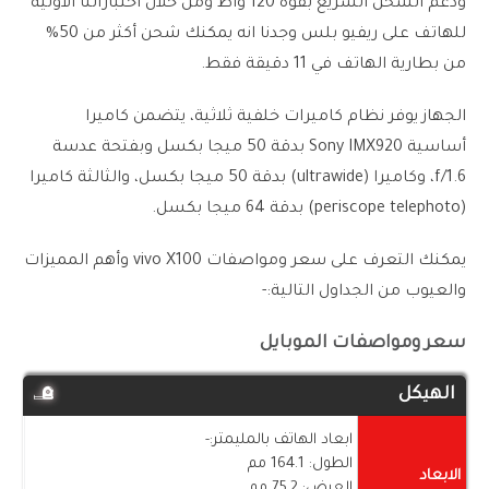
ودعم الشحن السريع بقوة 120 واط ومن خلال اختباراتنا الأولية
للهاتف على ريفيو بلس وجدنا انه يمكنك شحن أكثر من 50%
من بطارية الهاتف في 11 دقيقة فقط.
الجهاز يوفر نظام كاميرات خلفية ثلاثية، يتضمن كاميرا
أساسية Sony IMX920 بدقة 50 ميجا بكسل وبفتحة عدسة
f/1.6، وكاميرا (ultrawide) بدقة 50 ميجا بكسل، والثالثة كاميرا
(periscope telephoto) بدقة 64 ميجا بكسل.
يمكنك التعرف على سعر ومواصفات vivo X100 وأهم المميزات
والعيوب من الجداول التالية:-
سعر ومواصفات الموبايل
الهيكل
ابعاد الهاتف بالمليمتر:-
الطول: 164.1 مم
الابعاد
العرض: 75.2 مم