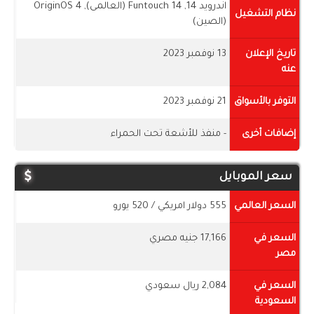
اندرويد 14, Funtouch 14 (العالمى), OriginOS 4
نظام التشغيل
(الصين)
تاريخ الإعلان
13 نوفمبر 2023
عنه
التوفر بالأسواق
21 نوفمبر 2023
إضافات أخرى
- منفذ للأشعة تحت الحمراء
سعر الموبايل
السعر العالمي
555 دولار امريكي / 520 يورو
السعر في
17,166 جنيه مصري
مصر
السعر في
2,084 ريال سعودي
السعودية