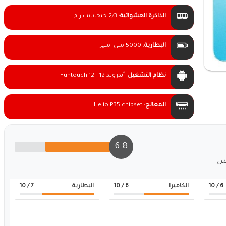
الذاكرة العشوائية
:
2/3 جيجابايت رام
البطارية
:
5000 ملى امبير
نظام التشغيل
:
أندرويد 12 - Funtouch 12
المعالج
:
Helio P35 chipset
6.8
لس
6
/ 10
الكاميرا
6
/ 10
البطارية
7
/ 10