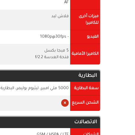
AF
ميزات أخرى
فلاش ليد
للكاميرا
الفيديو
- 1080p@30fps
5 ميجا بكسل
الكاميرا الأمامية
فتحة العدسة f/2.2
البطارية
سعة البطارية
5000 ملي امبير، ليثيوم بوليمر، البطارية غير قابلة للإزالة
الشحن السريع
الاتصالات
الشبكات
GSM / HSPA / LTE