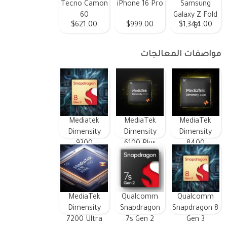
Tecno Camon
iPhone 16 Pro
Samsung
60
Galaxy Z Fold
$621.00
$999.00
$1,344.00
6
مواصفات المعالجات
Mediatek
MediaTek
MediaTek
Dimensity
Dimensity
Dimensity
9300
6100 Plus
8400
MediaTek
Qualcomm
Qualcomm
Dimensity
Snapdragon
Snapdragon 8
7200 Ultra
7s Gen 2
Gen 3