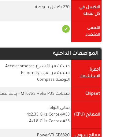
البكسل في
270 بكسل بالبوصة
كل نقطة
اللمس
المتعدد
المواصفات الداخلية
مستشعر ﺍﻟﺘﺴﺎﺭﻉ Accelerometer
أجهزة
مستشعر القرب Proximity
الاستشعار
البوصلة Compass
Chipset
ميدياتك MT6765 Helio P35 - بدقة تصنيع (12 نانومتر)
ثماني النواة:-
المعالج (CPU)
4x2.35 GHz Cortex-A53
4x1.8 GHz Cortex-A53
معالج رسومي
PowerVR GE8320