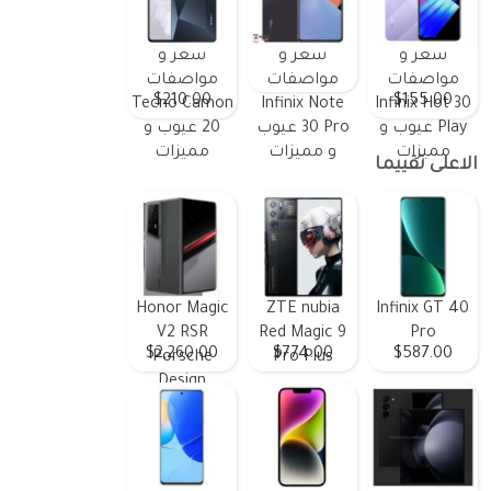
سعر و
سعر و
سعر و
مواصفات
مواصفات
مواصفات
$210.00
$155.00
Tecno Camon
Infinix Note
Infinix Hot 30
Play عيوب و
30 Pro عيوب
20 عيوب و
مميزات
و مميزات
مميزات
الاعلى تقييما
Honor Magic
ZTE nubia
Infinix GT 40
V2 RSR
Red Magic 9
Pro
$2,260.00
$774.00
$587.00
Porsche
Pro Plus
Design