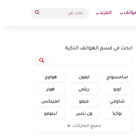
بحث
واتف
المزيد
عن
ابحث في قسم الهواتف الذكية
سامسونج
ايفون
هواوي
اوبو
ريلمي
هونر
شاومي
فيفو
انفينكس
نوكيا
ون بلس
لينوفو
جميع الماركات