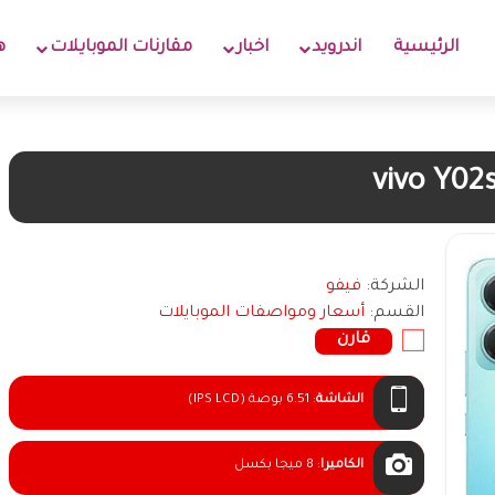
الرئيسية
اندرويد
اخبار
مقارنات الموبايلات
ه
vivo Y02
الشركة:
فيفو
القسم:
أسعار ومواصفات الموبايلات
قارن
الشاشة
:
6.51 بوصة (IPS LCD)
الكاميرا
:
8 ميجا بكسل