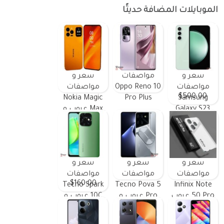
الموبايلات المضافة حديثًا
سعر و
مواصفات
سعر و
مواصفات
Oppo Reno 10
مواصفات
$500.00
Nokia Magic
Pro Plus
Samsung
Galaxy S23
Max عيوب و
FE ومميزات
مميزات
وعيوب
سعر و
سعر و
سعر و
مواصفات
مواصفات
مواصفات
$160.00
Tecno Spark
Tecno Pova 5
Infinix Note
50 Pro عيوب
Pro عيوب و
10C عيوب و
و مميزات
مميزات
مميزات