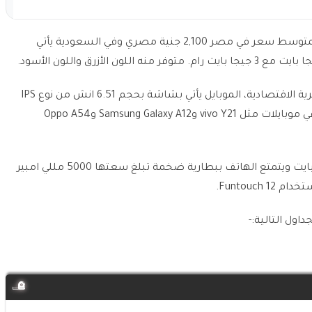
يبدأ سعر هاتف vivo Y02s من 110 دولار امريكي، أي بمتوسط سعر في مصر 2,100 جنية مصري وفي السعودية يأتي
vivo Y02s هاتف ذكي تقدمة فيفو ضمن الفئة السعرية الاقتصادية، الموبايل يأتي بشاشة بحجم 6.51 انش من نوع IPS
LCD ويعمل بواسطة معالج Helio P35 المستخدم في موبايلات مثل vivo Y21 وSamsung Galaxy A12 وOppo A54
المعالج يأتي مقترن بذاكرة وصول عشوائي 2/3 جيجابايت ويتمتع الهاتف ببطارية ضخمة تبلغ سعتها 5000 مللي امبير