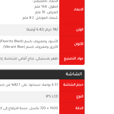
الابعاد بالمليمتر:-
الطول: 164 ملم
الابعاد
العرض: 76 ملم
سُمك الموبايل: 8.2 ملم
الوزن
182 جرام (6.42 أوقية)
الأسود ومعروف باسم (Fluorite Black)
الألوان
الأزرق ومعروف باسم (Vibrant Blue)
مواد التصنيع
ظهر بلاستيكي، زجاج أمامي للشاشة، إط
الشاشة
حجم الشاشة
6.51 بوصة، تستحوذ على 82.1% من جسم الهاتف
النوع
IPS LCD
الدقة
1600 × 720 بكسل، نسبة الارتفاع إلى العرض 20:9