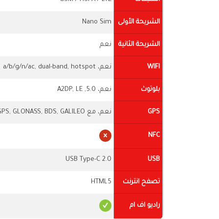
الشريحة الأولى
Nano Sim
الشريحة الثانية
نعم
WIFI
نعم، Wi-Fi 802.11 a/b/g/n/ac, dual-band, hotspot
بلوتوث
نعم، 5.0, A2DP, LE
GPS
نعم، مع A-GPS, GLONASS, BDS, GALILEO
NFC
USB Type-C 2.0
USB
تصفح انترنت
HTML5
راديو اف ام