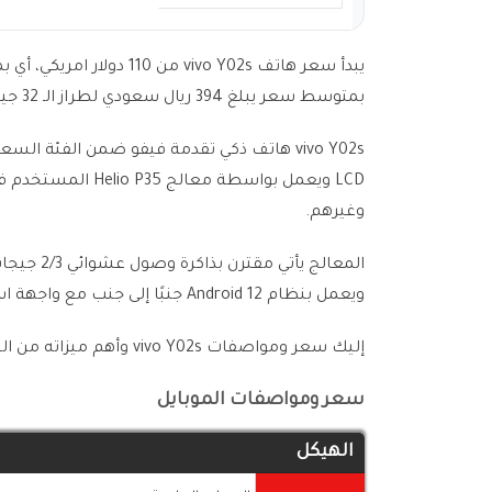
بمتوسط سعر يبلغ 394 ريال سعودي لطراز الـ 32 جيجا بايت مع 3 جيجا بايت رام. متوفر منه اللون الأزرق واللون الأسود.
وغيرهم.
ويعمل بنظام Android 12 جنبًا إلى جنب مع واجهة استخدام Funtouch 12.
إليك سعر ومواصفات vivo Y02s وأهم ميزاته من الجداول التالية:-
سعر ومواصفات الموبايل
الهيكل