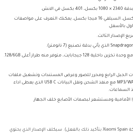
الكاميرا: كاميرا خلفية رباعية 48+8+5+2 ميجا بكسل، السيلفي 16 ميجا بكسل، يمكنك التعرف على مواصفات
ات الجيل الرابع ومحرر للصور وعرض المستندات وتشغيل ملفات
الـ MP3/WAV/eAAC+/FLAC/MP4/DivX/XviD/WMV/H.265 مع منفذ الشحن ونقل البيانات USB C الذى يعطى اداء
 السماعات.
الأمامية و
مستشعر لبصمات الأصابع خلف الجهاز.
سيكون الهاتف متاحًا في أوائل شهر مايو (تقوم شركة Xiaomi Spain بتأكيد ذلك بالفعل). سيكلف الإصدار الذي يحتوي