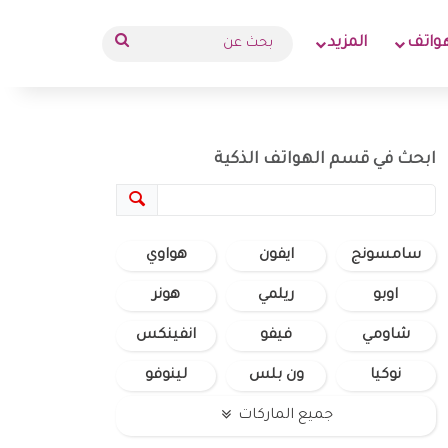
بحث
واتف
المزيد
عن
ابحث في قسم الهواتف الذكية
سامسونج
ايفون
هواوي
اوبو
ريلمي
هونر
شاومي
فيفو
انفينكس
نوكيا
ون بلس
لينوفو
جميع الماركات