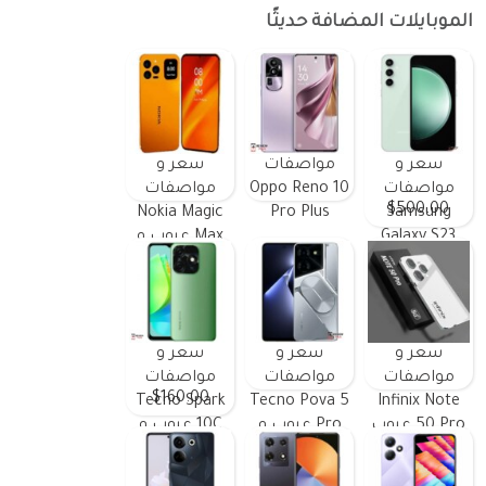
الموبايلات المضافة حديثًا
سعر و
مواصفات
سعر و
مواصفات
Oppo Reno 10
مواصفات
$500.00
Nokia Magic
Pro Plus
Samsung
Galaxy S23
Max عيوب و
FE ومميزات
مميزات
وعيوب
سعر و
سعر و
سعر و
مواصفات
مواصفات
مواصفات
$160.00
Tecno Spark
Tecno Pova 5
Infinix Note
50 Pro عيوب
Pro عيوب و
10C عيوب و
و مميزات
مميزات
مميزات