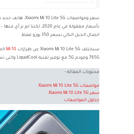
بأسعار معقولة في عام 2020، لكننا لم نر أي منها – حتى الآن. أسقطت Xiaomi للتو قنبلة تسمى
اتصال الجيل التالي بسعر 350 يورو فقط.
سيختلف Xiaomi Mi 10 Lite 5G عن طرازات
Mi 10
765G ومودم 5G مع توفير تقنية LiquidCool والتي تساعد على تبريد الجهاز بشكل رائع.
محتويات المقالة:-
مواصفات Xiaomi Mi 10 Lite 5G
سعر Xiaomi Mi 10 Lite 5G
جداول المواصفات