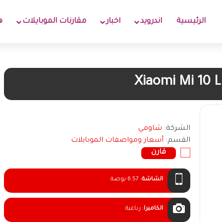
الرئيسية
اندرويد
اخبار
مقارنات الموبايلات
ه
Xiaomi Mi 10 L
الشركة:
شاومي
القسم:
أسعار ومواصفات الموبايلات
قارن
الشاشة
:
6.57 بوصة
الكاميرا
:
رباعية