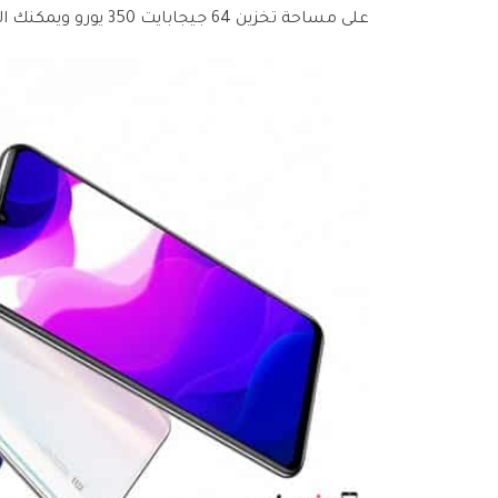
على مساحة تخزين 64 جيجابايت 350 يورو ويمكنك الترقية إلى 128 جيجابايت مقابل 50 يورو أخرى.