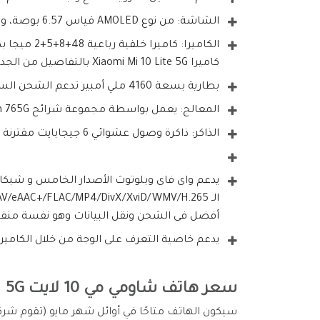
الشاشة: من نوع AMOLED قياس 6.57 بوصة، وبدقة 2340 × 1080 بكسل، 401 بكسل في الانش.
كاميرا Xiaomi Mi 10 Lite 5G بالتفاصيل من الجداول بالأسفل.
بطارية بسعة 4160 ملي أمبير تدعم الشحن السريع الإصدار الثالث.
المعالج: يعمل بواسطة مجموعة شرائح Snapdragon 765G الذي يأتي بدقة تصنيع (7 نانومتر).
الذاكر: ذاكرة وصول عشوائي 6 جيجابايت مقترنة مع وحدة تخزين داخلية 128 جيجابايت، متوفر منه طراز أعلى 128/6GB.
يدعم واى فاى وبلوتوث الأصدار الخامس و شبك
أفضل فى الشحن ونقل البيانات وهو نفسة منفذ
يدعم خاصية التعرف على الوجة من خلال الكاميرا 
سعر هاتف شاومي مي 10 لايت 5G