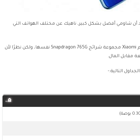
Nokia 8.3، الذي يكلف 600 يورو ستجد أن شاومي أفضل بشكل كبير، ناهيك عن مختلف الهواتف التي
على وجه التحديد حيث تستخدم Xiaomi مجموعة شرائح Snapdragon 765G نفسها، ولكن نظرًا لأن
عة مقابل المال.
داول التالية:-