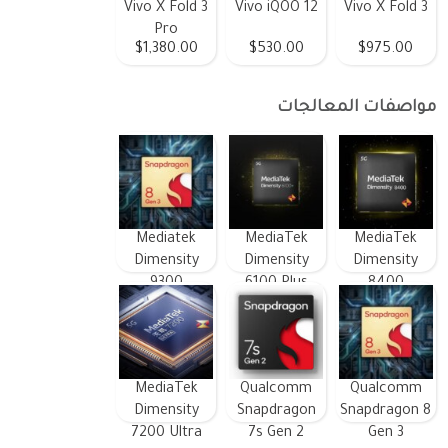
Vivo X Fold 3
Vivo iQOO 12
Vivo X Fold 3
Pro
$1,380.00
$530.00
$975.00
مواصفات المعالجات
Mediatek
MediaTek
MediaTek
Dimensity
Dimensity
Dimensity
9300
6100 Plus
8400
MediaTek
Qualcomm
Qualcomm
Dimensity
Snapdragon
Snapdragon 8
7200 Ultra
7s Gen 2
Gen 3