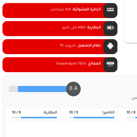
الذاكرة العشوائية
:
6/8 جيجابايت
البطارية
:
4160 ملى امبير
نظام التشغيل
:
اندرويد 10
المعالج
:
Snapdragon 765G
8.4
لس
8
/ 10
الكاميرا
9
/ 10
البطارية
8
/ 10