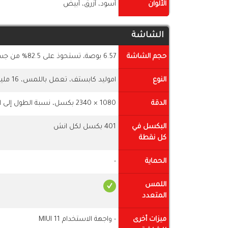
الألوان
أسود، أزرق، أبيض
الشاشة
حجم الشاشة
6.57 بوصة، تستحوذ على 82.5% من جسم الهاتف
النوع
اموليد كابستف، تعمل باللمس، 16 مليون لون
الدقة
1080 × 2340 بكسل، نسبة الطول إلى العرض 19.5:9
البكسل في
401 بكسل لكل انش
كل نقطة
الحماية
-
اللمس
المتعدد
ميزات أخرى
- واجهة الاستخدام MIUI 11