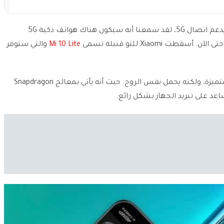
سعر ومواصفات Xiaomi Mi 10 Lite 5G، هاتف جديد يدعم اتصال 5G، لقد سمعنا أنه سيكون هناك هواتف ذكية 5G
Mi 10 Lite
والتي ستوفر
المتميزة، ولكنه يحمل نفس الروح. حيث أنه يأتي بمعالج Snapdragon