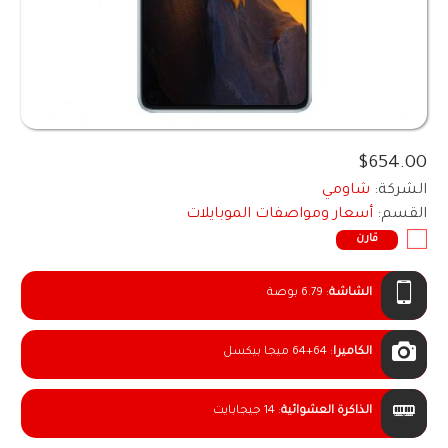
$654.00
الشركة:
شاومي
القسم:
أسعار ومواصفات الموبايلات
قارن
الشاشة
:
6.79 بوصة
الكاميرا
:
64+64 ميجا بيكسل
الذاكرة العشوائية
:
14 جيجابايت