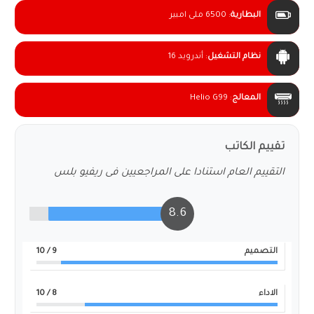
البطارية
:
6500 ملى امبير
نظام التشغيل
:
أندرويد 16
المعالج
:
Helio G99
تقييم الكاتب
التقييم العام استنادا على المراجعيين فى ريفيو بلس
8.6
التصميم
9
/ 10
الاداء
8
/ 10