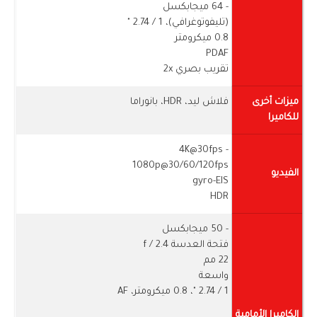
- 64 ميجابكسل
(تليفوتوغرافي)، 1 / ​​2.74 "
0.8 ميكرومتر
PDAF
تقريب بصري 2x
ميزات أخرى
فلاش ليد، HDR، بانوراما
للكاميرا
- 4K@30fps
1080p@30/60/120fps
الفيديو
gyro-EIS
HDR
- 50 ميجابكسل
فتحة العدسة f / 2.4
22 مم
واسعة
1 / ​​2.74 "، 0.8 ميكرومتر، AF
الكاميرا الأمامية