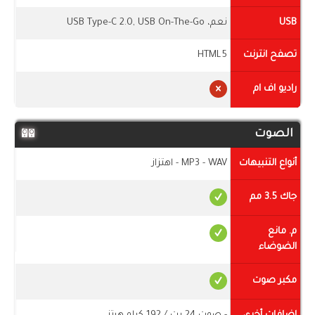
USB
نعم، USB Type-C 2.0, USB On-The-Go
تصفح انترنت
HTML5
راديو اف ام
الصوت
أنواع التنبيهات
MP3 - WAV - اهتزاز
جاك 3.5 مم
م. مانع
الضوضاء
مكبر صوت