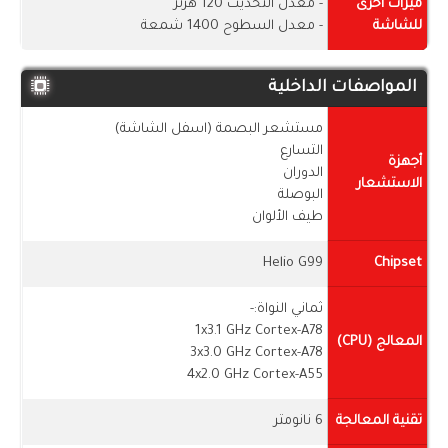
ميزات أخرى
- معدل التحديث 120 هرتز
للشاشة
- معدل السطوح 1400 شمعة
المواصفات الداخلية
مستشعر البصمة (اسفل الشاشة)
التسارع
أجهزة
الدوران
الاستشعار
البوصلة
طيف الألوان
Helio G99
Chipset
ثماني النواة:-
1x3.1 GHz Cortex-A78
المعالج (CPU)
3x3.0 GHz Cortex-A78
4x2.0 GHz Cortex-A55
تقنية المعالجة
6 نانومتر