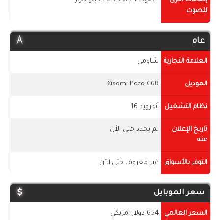
إضافات أخرى
- صوت 24 بت / 192 كيلو هرتز
للصوت
عام
العلامة التجارية
شاومى
الموديل
Xiaomi Poco C68
نظام التشغيل
أندرويد 16
تاريخ الإعلان
لم يحدد حتى الأن
عنه
التوفر بالأسواق
غير معروف حتى الأن
سعر الموبايل
السعر العالمي
654 دولار امريكي