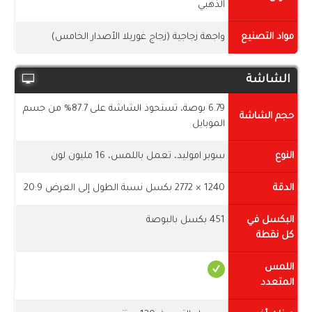
الذهبي
مواد التصنيع
واجهة زجاجية (زجاج غوريلا الأصدار الخامس)
الشاشة
6.79 بوصة، تستحوذ الشاشة على 87.7% من جسم
حجم الشاشة
الموبايل
النوع
سوبر اموليد، تعمل باللمس، 16 مليون لون
الدقة
1240 × 2772 بكسل نسبة الطول إلى العرض 20:9
البكسل في
451 بكسل بالبوصة
كل نقطة
اللمس
المتعدد