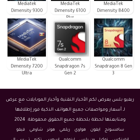
Mediatek
MediaTek
MediaTek
Dimensity 9300
Dimensity 6100
Dimensity 8400
Plus
MediaTek
Qualcomm
Qualcomm
Dimensity 7200
Snapdragon 7s
Snapdragon 8 Gen
Ultra
Gen 2
3
ريفيو بلس يعرض لكم الأخبار التقنية وأخبار الموبايلات مع عرض
لـ أسعار ومواصفات جميع الهواتف الذكية فور إطلاقها
ومتابعتها لحظة بلحظة جميع الحقوق محفوظة. 2024
سامسونج
ايفون
هواوي
ريلمي
هونر
شاومي
فيفو
انفينكس
نوكيا
ون بلس
لينوفو
اسوس
تكنو
تي سي ال