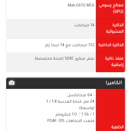
معالج رسومي
Mali-G610 MC6
(GPU)
الذاكرة
14 جيجابايت
العشوائية
الذاكرة الداخلية
512 جيجابايت مع 14 جيجا رام
منفذ ذاكرة
نعم، ميكرو SDXC (فتحة مخصصة)
إضافية
الكاميرا
- 64 ميجابكسل
24 مم، فتحة العدسة f / 1.8
(واسعة)
1 / ​​1.56 "، 1.0 ميكرومتر
متعدد الاتجاهات PDAF, OIS
الخلفية