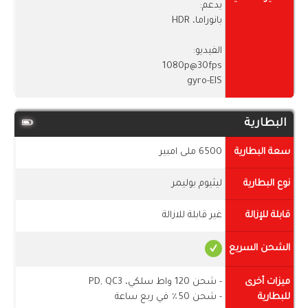
يدعم:
بانوراما، HDR
الفيديو:
1080p@30fps
gyro-EIS
البطارية
سعة البطارية
6500 ملى امبير
نوع البطارية
ليثيوم بوليمر
قابلة للإزالة
غير قابلة للازالة
الشحن السريع
ميزات أخرى
- شحن 120 واط سلكي، PD, QC3
للبطارية
- شحن 50٪ في ربع ساعة