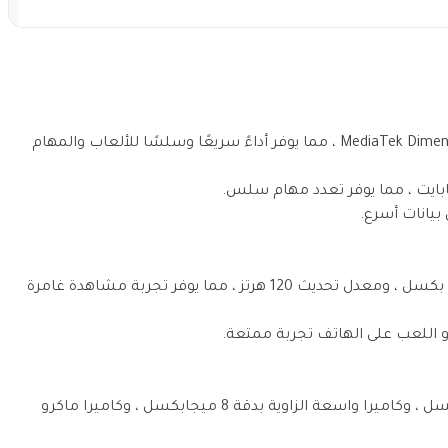
معالج قوي: Snapdragon 8 Gen 2 أو MediaTek Dimensity 8300-Ultra ، مما يوفر أداءً سريعًا وسلسًا للألعاب والمهام
شاشة OLED كبيرة: 6.67 بوصة ، بدقة 1080 × 2400 بكسل ، ومعدل تحديث 120 هرتز ، مما يوفر تجربة مشاهدة غامرة
أو اللعب على الهاتف تجربة ممتعة.
كاميرا خلفية ثلاثية: كاميرا رئيسية بدقة 50 ميجابكسل ، وكاميرا واسعة الزاوية بدقة 8 ميجابكسل ، وكاميرا ماكرو