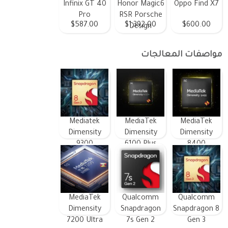
Infinix GT 40
Honor Magic6
Oppo Find X7
Pro
RSR Porsche
$587.00
$1,392.00
$600.00
Design
مواصفات المعالجات
Mediatek
MediaTek
MediaTek
Dimensity
Dimensity
Dimensity
9300
6100 Plus
8400
MediaTek
Qualcomm
Qualcomm
Dimensity
Snapdragon
Snapdragon 8
7200 Ultra
7s Gen 2
Gen 3