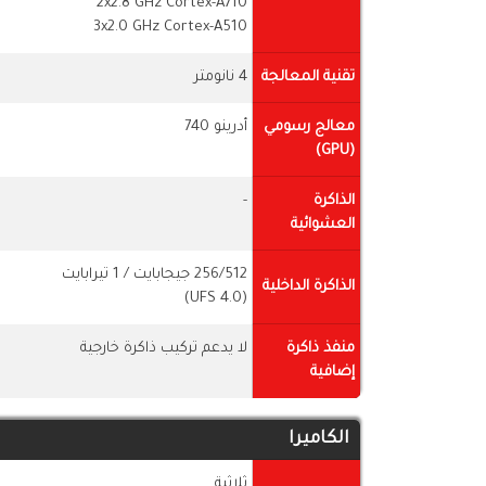
2x2.8 GHz Cortex-A710
3x2.0 GHz Cortex-A510
تقنية المعالجة
4 نانومتر
معالج رسومي
أدرينو 740
(GPU)
الذاكرة
-
العشوائية
256/512 جيجابايت / 1 تيرابايت
الذاكرة الداخلية
(UFS 4.0)
منفذ ذاكرة
لا يدعم تركيب ذاكرة خارجية
إضافية
الكاميرا
ثلاثية