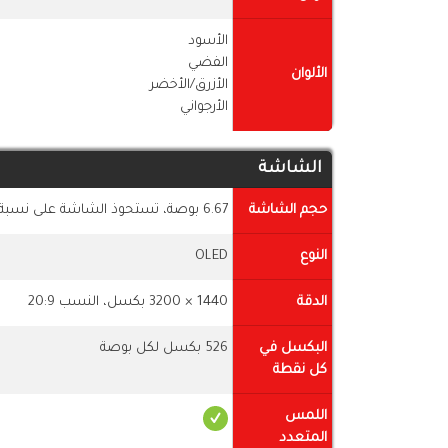
الأسود
الفضي
الألوان
الأزرق/الأخضر
الأرجواني
الشاشة
حجم الشاشة
6.67 بوصة، تستحوذ الشاشة على نسبة 89.0٪ نسبة الشاشة إلى الجسم
النوع
OLED
الدقة
1440 × 3200 بكسل، النسب 20:9
البكسل في
526 بكسل لكل بوصة
كل نقطة
اللمس
المتعدد