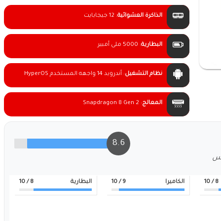
الذاكرة العشوائية
:
12 جيجابايت
البطارية
:
5000 ملى أمبير
نظام التشغيل
:
أندرويد 14 واجهه المستخدم HyperOS
المعالج
:
Snapdragon 8 Gen 2
8.6
لس
8
/ 10
الكاميرا
9
/ 10
البطارية
8
/ 10