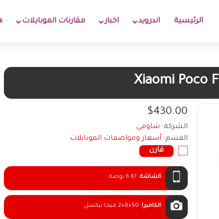
الرئيسية
اندرويد
اخبار
مقارنات الموبايلات
ه
Xiaomi Poco F
$430.00
الشركة:
شاومي
القسم:
أسعار ومواصفات الموبايلات
قارن
الشاشة
:
6.67 بوصة
الكاميرا
:
2+8+50 ميجا بيكسل