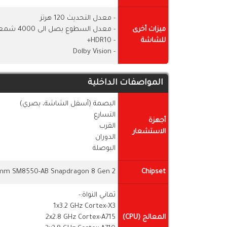
- معدل التحديث 120 هرتز
ميزات أخرى
- معدل السطوع يصل الى 4000 شمعة
للشاشة
- HDR10+
- Dolby Vision
المواصفات الداخلية
البصمة (أسفل الشاشة، بصري)
التسارع
أجهزة
القرب
الاستشعار
الدوران
البوصلة
mm SM8550-AB Snapdragon 8 Gen 2
Chipset
ثماني النواة:-
1x3.2 GHz Cortex-X3
المعالج (CPU)
2x2.8 GHz Cortex-A715