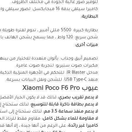
لتوفير صور عالية الجودة في مختلف الظروف.
كاميرا سيلفي بدقة 16 ميجابكسل: لصور سيلفي واضحة ومفصلة.
البطارية:
بطارية كبيرة: 5500 مللي أمبير ، تدوم لفترة طويلة مع الاستخدام المكثف.
شحن سريع: 120 واط ، مما يسمح بشحن الهاتف بالكامل في غضون دقائق قليلة.
ميزات أخرى:
تصميم أنيق وجذاب: بألوان متعددة للاختيار من بينها
مكبرات صوت ستيريو: لتجربة صوت غامرة.
مدخل IR Blaster: للتحكم في الأجهزة المنزلية الذكية.
منفذ USB Type-C: للشحن ونقل البيانات بسرعة.
عيوب Xiaomi Poco F6 Pro
لا يدعم تقريب بصري:
لذلك قد لا يكون الخيار الأفض
لا يدعم بطاقة ذاكرة قابلة للتوسيع:
لذلك ستحتاج إلى
لا يدعم منفذ سماعة 3.5 مم:
لذلك ستحتاج إلى است
لا مقاومة للماء بشكل كامل:
مقاوم فقط للرذاذ ال
كاميرا غير رائدة:
على الرغم من أنها جيدة ، إلا أنها