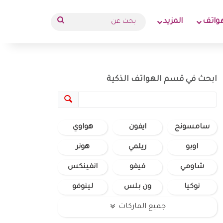
بحث
واتف
المزيد
عن
ابحث في قسم الهواتف الذكية
سامسونج
ايفون
هواوي
اوبو
ريلمي
هونر
شاومي
فيفو
انفينكس
نوكيا
ون بلس
لينوفو
جميع الماركات