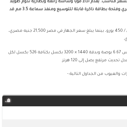
Xiaomi Poco F هاتفًا ممتازًا بسعر مناسب. يقدم أداءً قويًا وشاشة رائعة وبطارية تدوم طويلاً
وميزات أخرى رائعة. ومع ذلك ، فإن نقص تقريب بصري وفتحة بطاقة ذاكرة قابلة للتوسيع ومنفذ سماعة 3.5 مم قد
سعر Poco F6 Pro يبلغ بالمتوسط 430 دولار امريكي / 450 يورو، بينما يبلغ سعر الجهاز في مصر 21,500 جنيه مصري،
الهاتف يأتي بشاشة من نوع الشاشة AMOLED بقياس 6.67 بوصة وبدقة 1440 × 3200 بكسل بكثافة 526 بكسل لكل