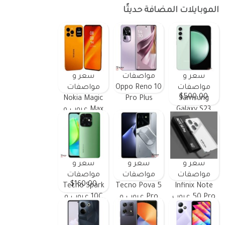
الموبايلات المضافة حديثًا
سعر و
مواصفات
سعر و
مواصفات
Oppo Reno 10
مواصفات
$500.00
Nokia Magic
Pro Plus
Samsung
Galaxy S23
Max عيوب و
FE ومميزات
مميزات
وعيوب
سعر و
سعر و
سعر و
مواصفات
مواصفات
مواصفات
$160.00
Tecno Spark
Tecno Pova 5
Infinix Note
50 Pro عيوب
Pro عيوب و
10C عيوب و
و مميزات
مميزات
مميزات