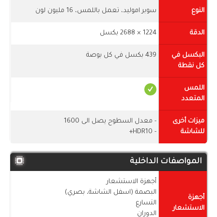
النوع
سوبر اموليد، تعمل باللمس، 16 مليون لون
الدقة
1224 × 2688 بكسل
البكسل في
439 بكسل في كل بوصة
كل نقطة
اللمس
المتعدد
ميزات أخرى
- معدل السطوح يصل الى 1600
للشاشة
- HDR10+
المواصفات الداخلية
أجهزة الاستشعار
البصمة (اسفل الشاشة، بصري)
أجهزة
التسارع
الاستشعار
الدوران