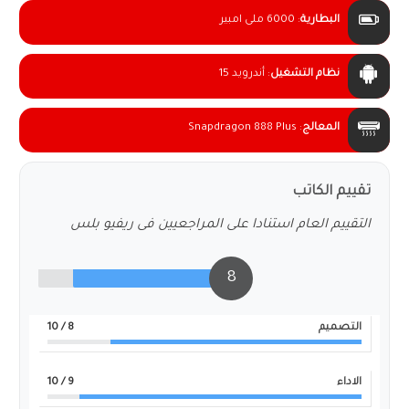
البطارية
:
6000 ملى امبير
نظام التشغيل
:
أندرويد 15
المعالج
:
Snapdragon 888 Plus
تقييم الكاتب
التقييم العام استنادا على المراجعيين فى ريفيو بلس
8
التصميم
8
/ 10
الاداء
9
/ 10