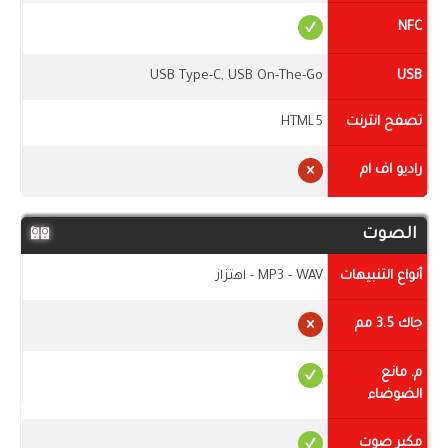
NFC
USB Type-C, USB On-The-Go
USB
تصفح انترنت
HTML5
راديو اف ام
الصوت
أنواع التنبيهات
MP3 - WAV - اهتزاز
جاك 3.5 مم
م. مانع
الضوضاء
مكبر صوت