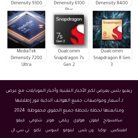
Dimensity 9300
Dimensity 6100
Dimensity 8400
Plus
MediaTek
Qualcomm
Qualcomm
Dimensity 7200
Snapdragon 7s
Snapdragon 8 Gen
Ultra
Gen 2
3
ريفيو بلس يعرض لكم الأخبار التقنية وأخبار الموبايلات مع عرض
لـ أسعار ومواصفات جميع الهواتف الذكية فور إطلاقها
ومتابعتها لحظة بلحظة جميع الحقوق محفوظة. 2024
سامسونج
ايفون
هواوي
ريلمي
هونر
شاومي
فيفو
انفينكس
نوكيا
ون بلس
لينوفو
اسوس
تكنو
تي سي ال