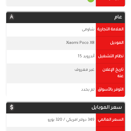
عام
العلامة التجارية
شاومى
الموديل
Xiaomi Poco X8
نظام التشغيل
أندرويد 15
تاريخ الإعلان
غير معروف
عنه
التوفر بالأسواق
لم يحدد
سعر الموبايل
السعر العالمي
349 دولار امريكي / 320 يورو