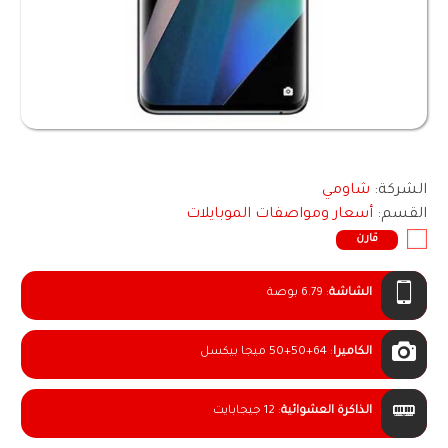
الشركة:
شاومي
القسم:
أسعار ومواصفات الموبايلات
قارن
الشاشة
:
6.79 بوصة
الكاميرا
:
50+50+64 ميجا بيكسل
الذاكرة العشوائية
:
12 جيجابايت