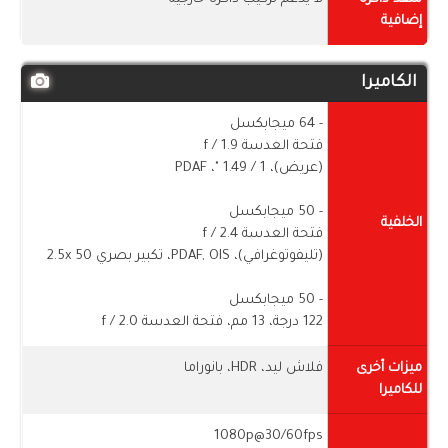
إضافية
الكاميرا
- 64 ميجابكسل
فتحة العدسة f / 1.9
(عريض)، 1 / ​​1.49 "، PDAF
- 50 ميجابكسل
الخلفية
فتحة العدسة f / 2.4
(تليفوتوغرافي)، PDAF, OIS، تكبير بصري 2.5x 50
- 50 ميجابكسل
122 درجة، 13 مم، فتحة العدسة f / 2.0
ميزات أخرى
فلاش ليد، HDR، بانوراما
للكاميرا
1080p@30/60fps