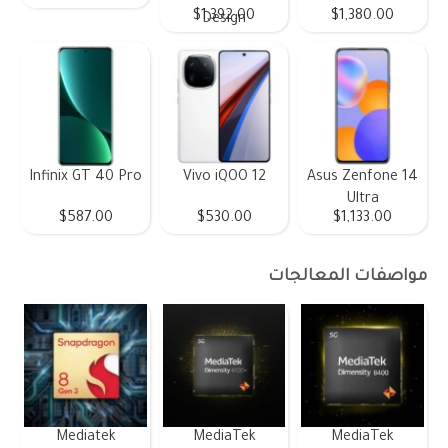
$1,392.00
$1,380.00
Design
Infinix GT 40 Pro
Vivo iQOO 12
Asus Zenfone 14
Ultra
$587.00
$530.00
$1,133.00
مواصفات المعالجات
Mediatek
MediaTek
MediaTek