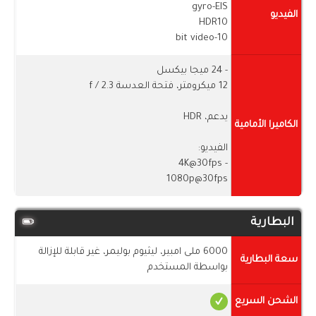
gyro-EIS
الفيديو
HDR10
10-bit video
- 24 ميجا بيكسل
12 ميكرومتر، فتحة العدسة f / 2.3
يدعم، HDR
الكاميرا الأمامية
الفيديو:
- 4K@30fps
1080p@30fps
البطارية
6000 ملى امبير، ليثيوم بوليمر، غير قابلة للإزالة
سعة البطارية
بواسطة المستخدم
الشحن السريع