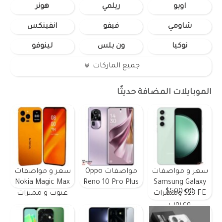
اوبو
ريلمي
هونر
شاومي
فيفو
انفينكس
نوكيا
ون بلس
لينوفو
جميع الماركات
الموبايلات المضافة حديثًا
سعر و مواصفات
مواصفات Oppo
سعر و مواصفات
Nokia Magic Max
Reno 10 Pro Plus
Samsung Galaxy
$500.00
S23 FE ومميزات
عيوب و مميزات
وعيوب