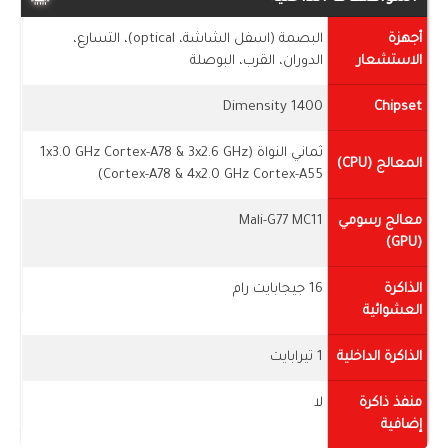
أجهزة
البصمة (اسفل الشاشة، optical)، التسارع،
الاستشعار
الدوران، القرب، البوصلة
Dimensity 1400
Chipset
ثماني النواة (1x3.0 GHz Cortex-A78 & 3x2.6 GHz
المعالج (CPU)
Cortex-A78 & 4x2.0 GHz Cortex-A55)
معالج رسومي
Mali-G77 MC11
(GPU)
الذاكرة
16 جيجابايت رام
العشوائية
الذاكرة الداخلية
1 تيرابايت
منفذ ذاكرة
لا
إضافية