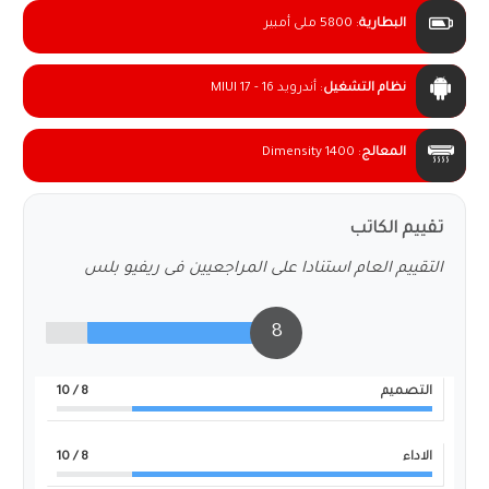
البطارية
:
5800 ملى أمبير
نظام التشغيل
:
أندرويد 16 - MIUI 17
المعالج
:
Dimensity 1400
تقييم الكاتب
التقييم العام استنادا على المراجعيين فى ريفيو بلس
8
التصميم
8
/ 10
الاداء
8
/ 10