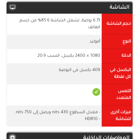
الشاشة
6.73 بوصة، تشغل الشاشة 85.6% من جسم
حجم الشاشة
الهاتف
النوع
أموليد
الدقة
1080 × 2400 بكسل، النسب 20:9
البكسل في
409 بكسل في البوصة
كل نقطة
اللمس
المتعدد
ميزات أخرى
- معدل السطوع 430 nits ويصل إلى 750 nits
للشاشة
- HDR10
المواصفات الداخلية