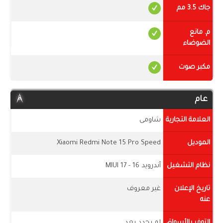
جاك 3.5 مم
م. مانع
الضوضاء
مكبر صوت
عام
العلامة التجارية
شاومى
الموديل
Xiaomi Redmi Note 15 Pro Speed
نظام التشغيل
أندرويد 16 - MIUI 17
تاريخ الإعلان
غير معروف
عنه
التوفر بالأسواق
لم يحدد بعد