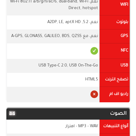
نعم، Wi-Fi 802.11 a/b/g/n/ac/6, dual-band, Wi-Fi
WIFI
Direct, hotspot
بلوتوث
نعم، 5.2, A2DP, LE, aptX HD
GPS
نعم، مع A-GPS, GLONASS, GALILEO, BDS, QZSS
NFC
USB Type-C 2.0, USB On-The-Go
USB
تصفح انترنت
HTML5
راديو اف ام
الصوت
أنواع التنبيهات
MP3 - WAV - اهتزاز