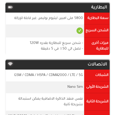
البطارية
سعة البطارية
5800 ملى امبير، ليثيوم بوليمر، غير قابلة للإزالة
الشحن السريع
ميزات أخرى
- شحن سريع للبطارية بقدره 120W
للبطارية
- تصل الي 50٪ في 5 دقيقة
الاتصالات
الشبكات
GSM / CDMA / HSPA / CDMA2000 / LTE / 5G
الشريحة الأولى
Nano Sim
نفس منفذ الذاكرة الاضافية يمكن استبدالة
الشريحة الثانية
بشريحة ثانية