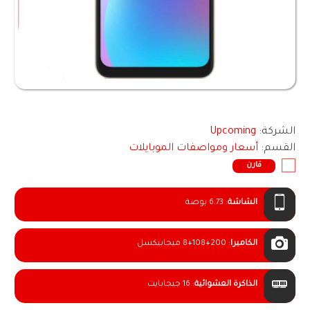
الشركة:
Upcoming
القسم:
أسعار ومواصفات الموبايلات
قارن
الشاشة
:
6.73 بوصة
الكاميرا
:
8+108+200 ميجابيكسل
الذاكرة العشوائية
:
16 جيجابايت