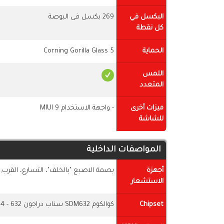
البكسل في
269 بكسل فى البوصة
كل نقطة
الحماية
Corning Gorilla Glass 5
اللمس
المتعدد
ميزات أخرى
- واجهة الاستخدام MIUI 9
للشاشة
المواصفات الداخلية
أجهزة
بصمة الاصبع "بالخلف"، التسارع، القرب, 
الاستشعار
Chipset
كوالكوم SDM632 سناب دراجون 632 - 14 نانومتر