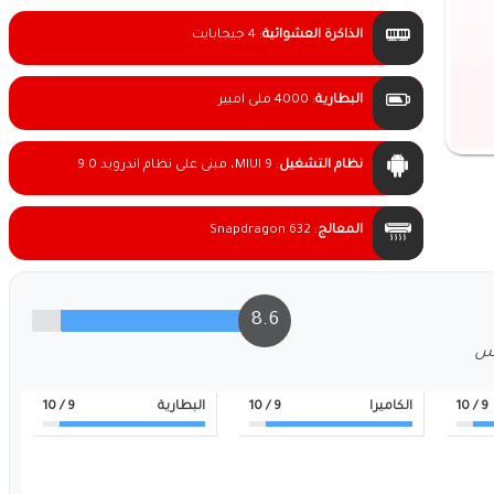
الذاكرة العشوائية
:
4 جيجابايت
البطارية
:
4000 ملى امبير
نظام التشغيل
:
MIUI 9، مبنى على نظام اندرويد 9.0
المعالج
:
Snapdragon 632
8.6
لس
9
/ 10
الكاميرا
9
/ 10
البطارية
9
/ 10