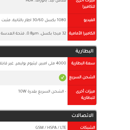
ميزات أخرى
فلاش ليد، بانوراما، HDR
للكاميرا
الفيديو
1080 بكسل 30/60 اطار بالثانية، مثبت بصرى gyro-EIS
الكاميرا الأمامية
32 ميجا بكسل، 0.8µm، فتحة العدسة f/2.2، تدعم HDR
البطارية
سعة البطارية
4000 ملى امبير، ليثيوم بوليمر، غير قابلة للازالة
الشحن السريع
ميزات أخرى
- الشحن السريع بقدرة 10W
للبطارية
الاتصالات
الشبكات
GSM / HSPA / LTE