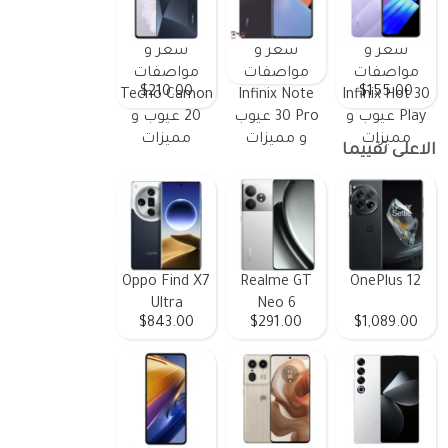
سعر و
سعر و
سعر و
مواصفات
مواصفات
مواصفات
$210.00
$155.00
Tecno Camon
Infinix Note
Infinix Hot 30
Play عيوب و
30 Pro عيوب
20 عيوب و
مميزات
و مميزات
مميزات
الاعلى تقييما
Oppo Find X7
Realme GT
OnePlus 12
Ultra
Neo 6
$843.00
$291.00
$1,089.00