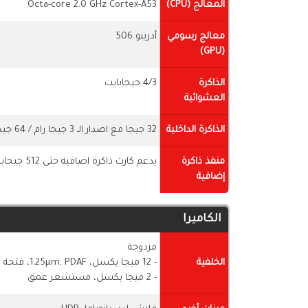
المعالج (CPU)
Octa-core 2.0 GHz Cortex-A53
معالج رسومي
أدرينو 506
(GPU)
الذاكرة
4/3 جيجابايت
العشوائية
الذاكرة الداخلية
32 جيجا مع اصدار الـ 3 جيجا رام / 64 جيجا مع اصدار 4 جيجارام
منفذ ذاكرة
يدعم كارت ذاكرة اضافية حتى 512 جيجابايت
إضافية
الكاميرا
مزدوجة
الخلفية
- 12 ميجا بكسل، 1.25µm, PDAF، فتحة العدسة f/2.2
- 2 ميجا بكسل، مستشعر عمق