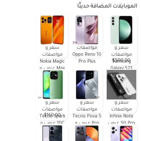
الموبايلات المضافة حديثًا
سعر و
مواصفات
سعر و
مواصفات
Oppo Reno 10
مواصفات
$500.00
Nokia Magic
Pro Plus
Samsung
Galaxy S23
Max عيوب و
FE ومميزات
مميزات
وعيوب
سعر و
سعر و
سعر و
مواصفات
مواصفات
مواصفات
$160.00
Tecno Spark
Tecno Pova 5
Infinix Note
50 Pro عيوب
Pro عيوب و
10C عيوب و
و مميزات
مميزات
مميزات