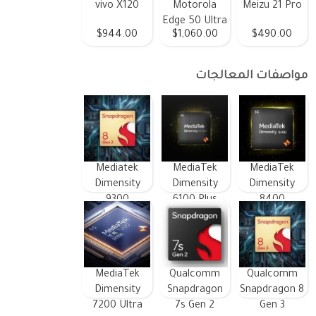
vivo X120
Motorola
Meizu 21 Pro
Edge 50 Ultra
$944.00
$1,060.00
$490.00
مواصفات المعالجات
Mediatek
MediaTek
MediaTek
Dimensity
Dimensity
Dimensity
9300
6100 Plus
8400
MediaTek
Qualcomm
Qualcomm
Dimensity
Snapdragon
Snapdragon 8
7200 Ultra
7s Gen 2
Gen 3