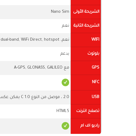
الشريحة الأولى
Nano Sim
الشريحة الثانية
نعم
WIFI
نعم، Wi-Fi 802.11 a/b/g/n/ac, dual-band, WiFi Direct, hotspot
بلوتوث
يدعم
GPS
مع A-GPS, GLONASS, GALILEO
NFC
USB
2.0 ، موصل من النوع C 1.0 يمكن عكسه ، USB أثناء الحركة
تصفح انترنت
HTML5
راديو اف ام