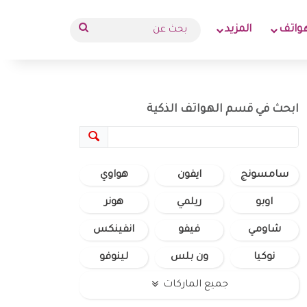
بحث
واتف
المزيد
عن
ابحث في قسم الهواتف الذكية
سامسونج
ايفون
هواوي
اوبو
ريلمي
هونر
شاومي
فيفو
انفينكس
نوكيا
ون بلس
لينوفو
جميع الماركات