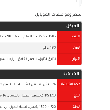
سعر ومواصفات الموبايل
الهيكل
الابعاد
158.7 × 75.6 × 8.5 ملم (6.25 × 2.98 × 0.33 بوصة)
الوزن
180 جرام
الألوان
الأزرق الأنيق، الأحمر الغامق، برايم الأسو
الشاشة
حجم الشاشة
6.26انش، تشغل الشاشة 81.5% من جسم الهاتف
النوع
IPS LCD كابستف، تعمل باللمس، 16 مليون لون
الدقة
720 × 1520 بكسل، نسبة الطول الى العرض 18:9