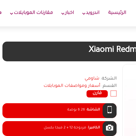
الرئيسية
اندرويد
اخبار
مقارنات الموبايلات
ه
Xiaomi Redm
الشركة:
شاومي
القسم:
أسعار ومواصفات الموبايلات
قارن
الشاشة
:
6.26 بوصة
الكاميرا
:
مزدوجة 12 + 2 ميجا بكسل