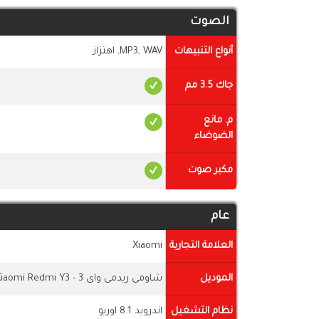
الصوت
أنواع التنبيهات
MP3, WAV, اهتزاز
جاك 3.5 مم
م. مانع
الضوضاء
مكبر صوت
عام
العلامة التجارية
Xiaomi
الموديل
شاومى ريدمى واى 3 - Xiaomi Redmi Y3
نظام التشغيل
اندرويد 8.1 اوريو