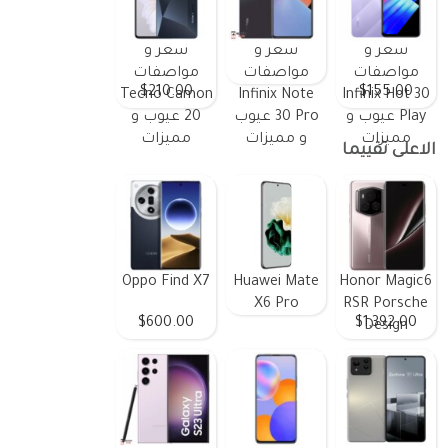
سعر و
سعر و
سعر و
مواصفات
مواصفات
مواصفات
$210.00
$155.00
Tecno Camon
Infinix Note
Infinix Hot 30
Play عيوب و
30 Pro عيوب
20 عيوب و
مميزات
و مميزات
مميزات
الاعلى تقييما
Oppo Find X7
Huawei Mate
Honor Magic6
X6 Pro
RSR Porsche
$600.00
$1,392.00
Design