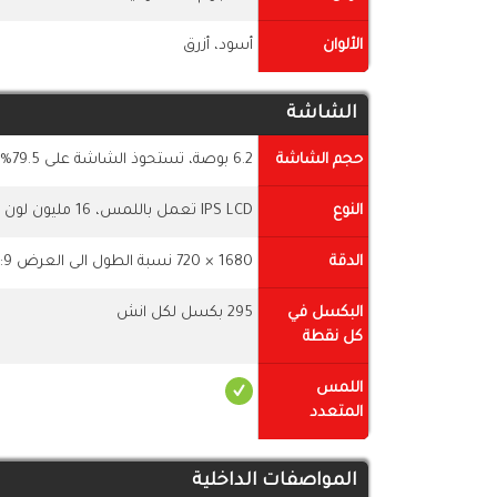
الألوان
أسود، أزرق
الشاشة
حجم الشاشة
6.2 بوصة، تستحوذ الشاشة على 79.5% من جسم الموبايل
النوع
IPS LCD تعمل باللمس، 16 مليون لون
الدقة
1680 × 720 نسبة الطول الى العرض 21:9
البكسل في
295 بكسل لكل انش
كل نقطة
اللمس
المتعدد
المواصفات الداخلية