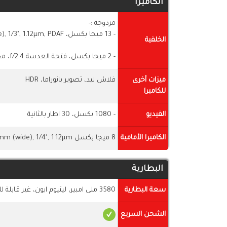
الكاميرا
مزدوجة :-
- 13 ميجا بكسل، 26mm (wide), 1/3", 1.12µm, PDAF، فتحة العدسة f/2.2
الخلفية
- 2 ميجا بكسل، فتحة العدسة f/2.4، مخصصة للعمق
ميزات أخرى
فلاش ليد، تصوير بانوراما، HDR
للكاميرا
الفيديو
- 1080 بكسل، 30 اطار بالثانية
الكاميرا الأمامية
8 ميجا بكسل 24mm (wide), 1/4", 1.12µm، فتحة العدسة f/2.0، الفيديو 1080
البطارية
سعة البطارية
3580 ملى امبير، ليثيوم ايون، غير قابلة للازالة
الشحن السريع