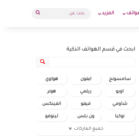
بحث
واتف
المزيد
عن
ابحث في قسم الهواتف الذكية
سامسونج
ايفون
هواوي
اوبو
ريلمي
هونر
شاومي
فيفو
انفينكس
نوكيا
ون بلس
لينوفو
جميع الماركات