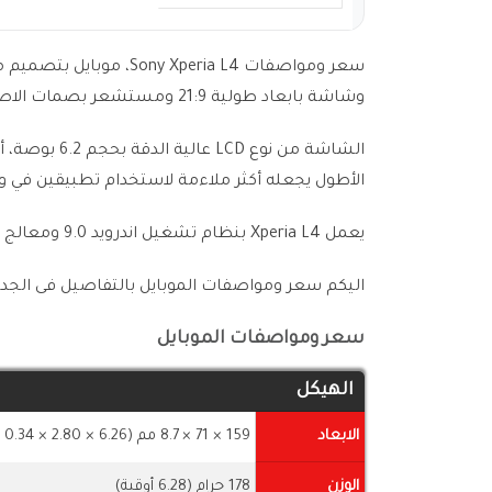
سعر ومواصفات  Xperia L4
وشاشة بابعاد طولية 21:9 ومستشعر بصمات الاصابع على الجانب.
الأطول يجعله أكثر ملاءمة لاستخدام تطبيقين في 
يعمل Xperia L4 بنظام تشغيل اندرويد 9.0 ومعالج MT6762 Helio P22 مقترن بذاكرة وصول عشوائية 3 جيجابايت.
اليكم سعر ومواصفات الموبايل بالتفاصيل فى الجداول
سعر ومواصفات الموبايل
الهيكل
الابعاد
159 × 71 × 8.7 مم (6.26 × 2.80 × 0.34 بوصة)
الوزن
178 جرام (6.28 أوقية)