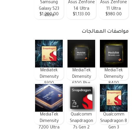
Samsung
Asus Zenfone
Asus Zenfone
Galaxy S23
14 Ultra
11 Ultra
$1,200.00
$1,133.00
$980.00
Ultra
مواصفات المعالجات
Mediatek
MediaTek
MediaTek
Dimensity
Dimensity
Dimensity
9300
6100 Plus
8400
MediaTek
Qualcomm
Qualcomm
Dimensity
Snapdragon
Snapdragon 8
7200 Ultra
7s Gen 2
Gen 3