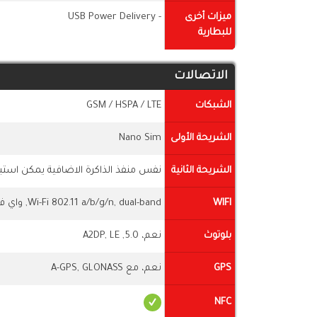
ميزات أخرى
- USB Power Delivery
للبطارية
الاتصالات
الشبكات
GSM / HSPA / LTE
الشريحة الأولى
Nano Sim
الشريحة الثانية
نفس منفذ الذاكرة الاضافية يمكن استبد
WIFI
Wi-Fi 802.11 a/b/g/n, dual-band, واي فاي مباشر، انشاء نقطة اتصال
بلوتوث
نعم، 5.0, A2DP, LE
GPS
نعم، مع A-GPS, GLONASS
NFC