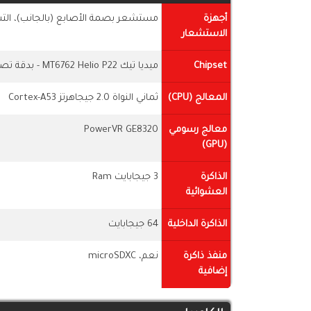
أجهزة
مستشعر بصمة الأصابع (بالجانب)، التسا
الاستشعار
Chipset
ميديا تيك MT6762 Helio P22 - بدقة تصنيع 12 نانومتر
المعالج (CPU)
ثماني النواة 2.0 جيجاهرتز Cortex-A53
معالج رسومي
PowerVR GE8320
(GPU)
الذاكرة
3 جيجابايت Ram
العشوائية
الذاكرة الداخلية
64 جيجابايت
منفذ ذاكرة
نعم، microSDXC
إضافية