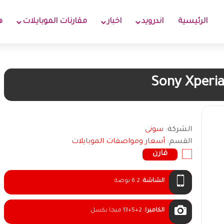
الرئيسية
اندرويد
اخبار
مقارنات الموبايلات
ه
Sony Xperia
الشركة:
سونى
القسم:
أسعار ومواصفات الموبايلات
قارن
الشاشة
:
6.2 بوصة
الكاميرا
:
13+5+2 ميجا بكسل