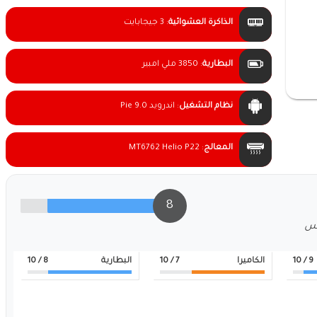
الذاكرة العشوائية
:
3 جيجابايت
البطارية
:
3850 ملي امبير
نظام التشغيل
:
اندرويد 9.0 Pie
المعالج
:
MT6762 Helio P22
8
لس
9
/ 10
الكاميرا
7
/ 10
البطارية
8
/ 10