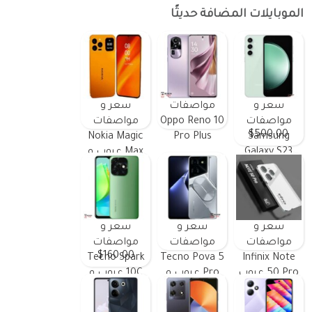
الموبايلات المضافة حديثًا
سعر و
مواصفات
سعر و
مواصفات
Oppo Reno 10
مواصفات
$500.00
Nokia Magic
Pro Plus
Samsung
Galaxy S23
Max عيوب و
FE ومميزات
مميزات
وعيوب
سعر و
سعر و
سعر و
مواصفات
مواصفات
مواصفات
$160.00
Tecno Spark
Tecno Pova 5
Infinix Note
50 Pro عيوب
Pro عيوب و
10C عيوب و
و مميزات
مميزات
مميزات