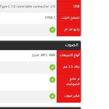
2.0, Type-C 1.0 reversible connector
USB
تصفح انترنت
HTML5
راديو اف ام
الصوت
أنواع التنبيهات
MP3, WAV, اهتزاز
جاك 3.5 مم
م. مانع
الضوضاء
مكبر صوت