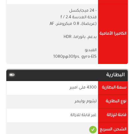
- 24 ميجابكسل
فتحة العدسة f / 2.4
(عريضة)، 0.8 ميكرومتر، AF
الكاميرا الأمامية
يدعم، بانوراما، HDR
الفيديو:
1080p@30fps, gyro-EIS
البطارية
سعة البطارية
4300 ملى امبير
نوع البطارية
ليثيوم بوليمر
قابلة للإزالة
غير قابلة للازالة
الشحن السريع