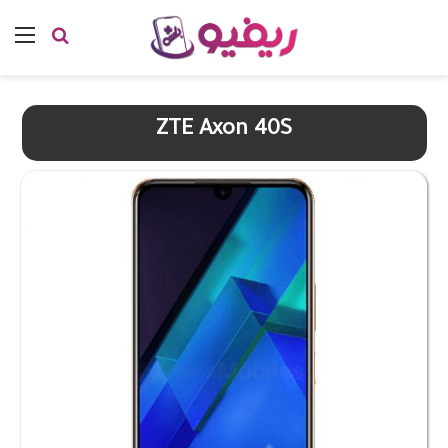
بحث عن
الق
ZTE Axon 40S