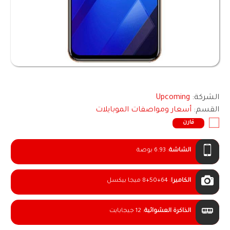
الشركة:
Upcoming
القسم:
أسعار ومواصفات الموبايلات
قارن
الشاشة
:
6.93 بوصة
الكاميرا
:
8+50+64 ميجا بيكسل
الذاكرة العشوائية
:
12 جيجابايت