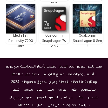
Plus
MediaTek
Qualcomm
Qualcomm
Dimensity 7200
Snapdragon 7s
Snapdragon 8 Gen
Ultra
Gen 2
3
ريفيو بلس يعرض لكم الأخبار التقنية وأخبار الموبايلات مع عرض
لـ أسعار ومواصفات جميع الهواتف الذكية فور إطلاقها
ومتابعتها لحظة بلحظة جميع الحقوق محفوظة. 2024
سامسونج
ايفون
هواوي
ريلمي
هونر
شاومي
فيفو
انفينكس
نوكيا
ون بلس
لينوفو
اسوس
تكنو
تي سي ال
سياسة الخصوصية
من نحن
اتصل بنا
Melbet