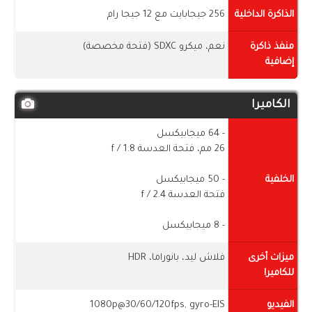
الذاكرة الداخلية
256 جيجابايت مع 12 جيجا رام
منفذ ذاكرة
نعم، ميكرو SDXC (فتحة مخصصة)
إضافية
الكاميرا
- 64 ميجابيكسل
26 مم، فتحة العدسة f / 1.8
الخلفية
- 50 ميجابيكسل
فتحة العدسة f / 2.4
- 8 ميجابيكسل
ميزات أخرى
فلاش ليد، بانوراما، HDR
للكاميرا
الفيديو
1080p@30/60/120fps, gyro-EIS