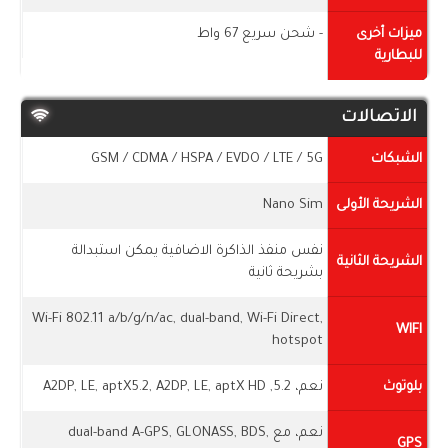
ميزات أخرى
- شحن سريع 67 واط
للبطارية
الاتصالات
الشبكات
GSM / CDMA / HSPA / EVDO / LTE / 5G
الشريحة الأولى
Nano Sim
نفس منفذ الذاكرة الاضافية يمكن استبدالة
الشريحة الثانية
بشريحة ثانية
Wi-Fi 802.11 a/b/g/n/ac, dual-band, Wi-Fi Direct,
WIFI
hotspot
بلوتوث
نعم، 5.2, A2DP, LE, aptX5.2, A2DP, LE, aptX HD
نعم، مع dual-band A-GPS, GLONASS, BDS,
GPS