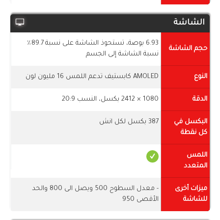
الشاشة
6.93 بوصة، تستحوذ الشاشة على نسبة 89.7٪
حجم الشاشة
نسبة الشاشة إلى الجسم
النوع
AMOLED كابستيف تدعم اللمس 16 مليون لون
الدقة
1080 × 2412 بكسل، النسب 20:9
البكسل في
387 بكسل لكل انش
كل نقطة
اللمس
المتعدد
ميزات أخرى
- معدل السطوح 500 ويصل الى 800 والحد
للشاشة
الأقصى 950