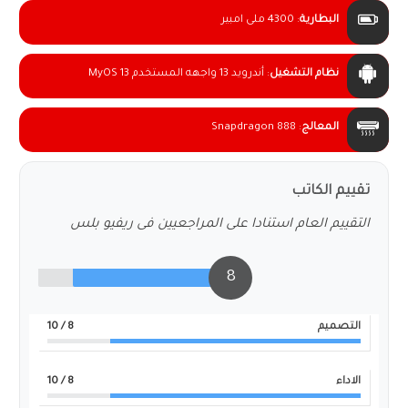
البطارية
:
4300 ملى امبير
نظام التشغيل
:
أندرويد 13 واجهه المستخدم MyOS 13
المعالج
:
Snapdragon 888
تقييم الكاتب
التقييم العام استنادا على المراجعيين فى ريفيو بلس
8
التصميم
8
/ 10
الاداء
8
/ 10