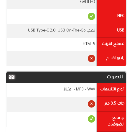
GALILEO
NFC
USB
نعم، USB Type-C 2.0, USB On-The-Go
تصفح انترنت
HTML5
راديو اف ام
الصوت
أنواع التنبيهات
MP3 - WAV - اهتزاز
جاك 3.5 مم
م. مانع
الضوضاء