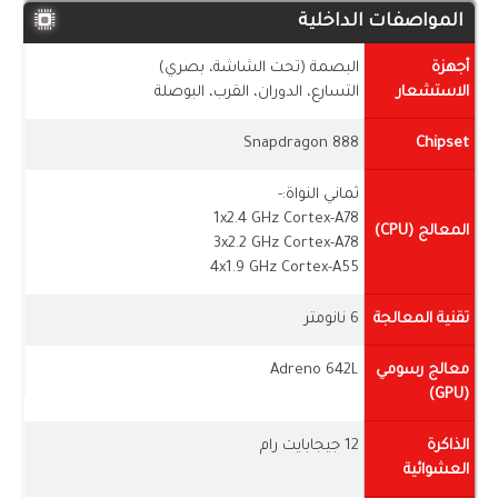
المواصفات الداخلية
أجهزة
البصمة (تحت الشاشة، بصري)
الاستشعار
التسارع، الدوران، القرب، البوصلة
Snapdragon 888
Chipset
ثماني النواة:-
1x2.4 GHz Cortex-A78
المعالج (CPU)
3x2.2 GHz Cortex-A78
4x1.9 GHz Cortex-A55
تقنية المعالجة
6 نانومتر
معالج رسومي
Adreno 642L
(GPU)
الذاكرة
12 جيجابايت رام
العشوائية