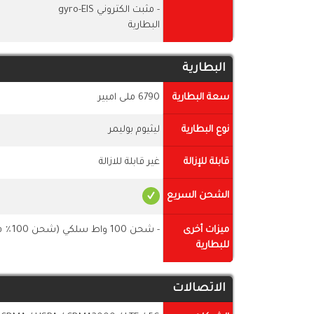
- مثبت الكتروني gyro-EIS
البطارية
البطارية
سعة البطارية
6790 ملى امبير
نوع البطارية
ليثيوم بوليمر
قابلة للإزالة
غير قابلة للازالة
الشحن السريع
ميزات أخرى
- شحن 100 واط سلكي (شحن 100٪ في 15 دقائق)
للبطارية
الاتصالات