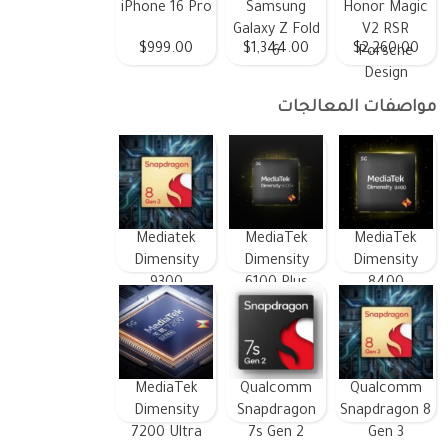
iPhone 16 Pro
Samsung
Honor Magic
Galaxy Z Fold
V2 RSR
$999.00
$1,344.00
$2,260.00
6
Porsche
Design
مواصفات المعالجات
Mediatek
MediaTek
MediaTek
Dimensity
Dimensity
Dimensity
9300
6100 Plus
8400
MediaTek
Qualcomm
Qualcomm
Dimensity
Snapdragon
Snapdragon 8
7200 Ultra
7s Gen 2
Gen 3