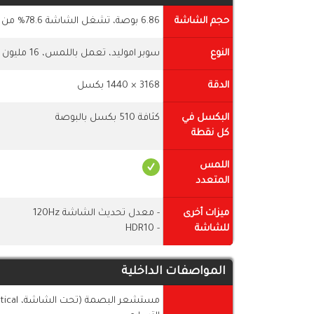
حجم الشاشة
6.86 بوصة، تشغل الشاشة 78.6% من جسم الهاتف
النوع
سوبر اموليد، تعمل باللمس، 16 مليون لون
الدقة
3168 × 1440 بكسل
البكسل في
كثافة 510 بكسل بالبوصة
كل نقطة
اللمس
المتعدد
ميزات أخرى
- معدل تحديث الشاشة 120Hz
للشاشة
- HDR10
المواصفات الداخلية
مستشعر البصمة (تحت الشاشة، optical)