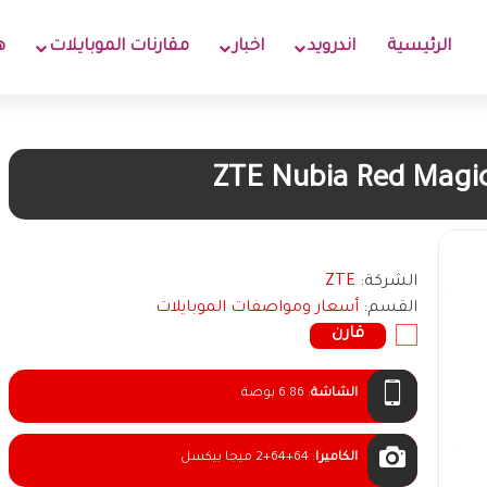
الرئيسية
اندرويد
اخبار
مقارنات الموبايلات
ه
ZTE Nubia Red Magic
الشركة:
ZTE
القسم:
أسعار ومواصفات الموبايلات
قارن
الشاشة
:
6.86 بوصة
الكاميرا
:
2+64+64 ميجا بيكسل