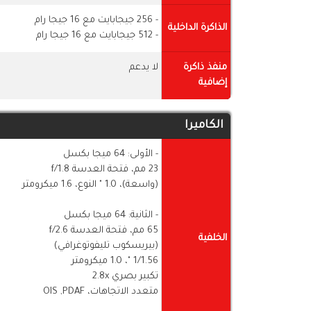
- 256 جيجابايت مع 16 جيجا رام
الذاكرة الداخلية
- 512 جيجابايت مع 16 جيجا رام
منفذ ذاكرة
لا يدعم
إضافية
الكاميرا
- الأولى: 64 ميجا بكسل
23 مم، فتحة العدسة f/1.8
(واسعة)، 1.0 " النوع، 1.6 ميكرومتر
- الثانية: 64 ميجا بكسل
65 مم، فتحة العدسة f/2.6
الخلفية
(بيريسكوب تليفوتوغرافي)
1/​​1.56 "، 1.0 ميكرومتر
تكبير بصري 2.8x
متعدد الاتجاهات، OIS ,PDAF