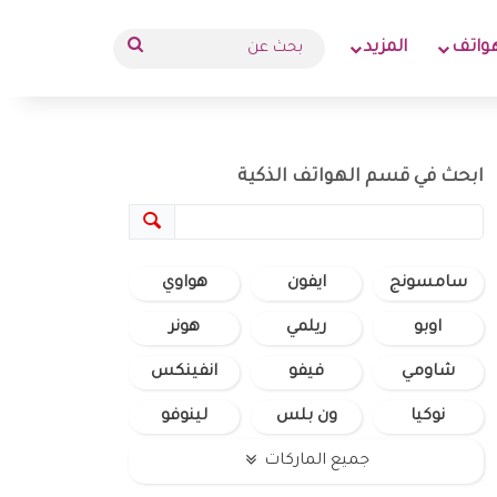
بحث
واتف
المزيد
عن
ابحث في قسم الهواتف الذكية
سامسونج
ايفون
هواوي
اوبو
ريلمي
هونر
شاومي
فيفو
انفينكس
نوكيا
ون بلس
لينوفو
جميع الماركات