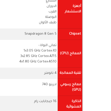
التسارع
أجهزة
الدوران
الاستشعار
القرب
البوصلة
طيف الألوان
Snapdragon 8 Gen 5
Chipset
ثماني النواة:-
1x3.05 GHz Cortex-X3
المعالج (CPU)
3x2.85 GHz Cortex-A715
4x1.80 GHz Cortex-A510
تقنية المعالجة
4 نانومتر
معالج رسومي
ادرينو 740
(GPU)
الذاكرة
16 جيجابايت رام
العشوائية