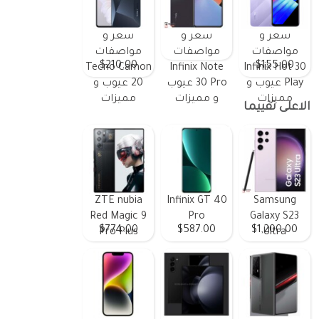
سعر و
سعر و
سعر و
مواصفات
مواصفات
مواصفات
$210.00
$155.00
Tecno Camon
Infinix Note
Infinix Hot 30
Play عيوب و
30 Pro عيوب
20 عيوب و
مميزات
و مميزات
مميزات
الاعلى تقييما
ZTE nubia
Infinix GT 40
Samsung
Red Magic 9
Pro
Galaxy S23
$774.00
$587.00
$1,200.00
Pro Plus
Ultra