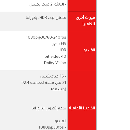
- الثالثة: 2 ميجا بكسل
ميزات أخرى
فلاش ليد، HDR، بانوراما
للكاميرا
1080p@30/60/240fps
gyro-EIS
الفيديو
HDR
10‑bit video
Dolby Vision
- 16 ميجابكسل
21 مم، فتحة العدسة f/2.4
(واسعة)
الكاميرا الأمامية
يدعم تصوير البانوراما
الفيديو:
- 1080p@30fps