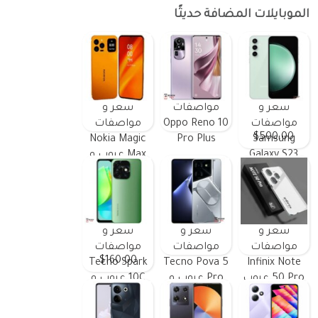
الموبايلات المضافة حديثًا
سعر و
مواصفات
سعر و
مواصفات
Oppo Reno 10
مواصفات
$500.00
Nokia Magic
Pro Plus
Samsung
Galaxy S23
Max عيوب و
FE ومميزات
مميزات
وعيوب
سعر و
سعر و
سعر و
مواصفات
مواصفات
مواصفات
$160.00
Tecno Spark
Tecno Pova 5
Infinix Note
50 Pro عيوب
Pro عيوب و
10C عيوب و
و مميزات
مميزات
مميزات