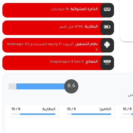
الذاكرة العشوائية
:
16 جيجابايت
البطارية
:
6790 ملى امبير
نظام التشغيل
:
أندرويد 17 واجهه المستخدم Redmagic OS
9
المعالج
:
Snapdragon 8 Gen 5
8.6
لس
8
/ 10
الكاميرا
9
/ 10
البطارية
8
/ 10