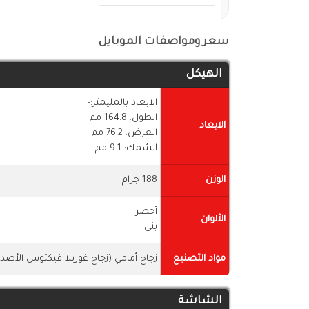
سعر ومواصفات الموبايل
الهيكل
الابعاد بالمليمتر:-
الطول: 164.8 مم
الابعاد
العرض: 76.2 مم
السُمك: 9.1 مم
الوزن
188 جرام
أخضر
الألوان
بني
مواد التصنيع
زجاج أمامي (زجاج غوريلا فيكتوس الأصدار
الشاشة