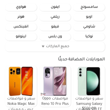
سامسونج
ايفون
هواوي
اوبو
ريلمي
هونر
شاومي
فيفو
انفينكس
نوكيا
ون بلس
لينوفو
جميع الماركات
الموبايلات المضافة حديثًا
سعر و مواصفات
مواصفات Oppo
سعر و مواصفات
Nokia Magic Max
Reno 10 Pro Plus
Samsung Galaxy
$500.00
S23 FE ومميزات
عيوب و مميزات