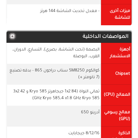
ميزات أخرى
- معدل تحديث الشاشة 144 هرتز
للشاشة
المواصفات الداخلية
أجهزة
البصمة (تحت الشاشة، بصري)، التسارع، الدوران،
الاستشعار
القرب، البوصلة
كوالكوم SM8250 سناب دراجون 865 - بدقه تصنيع
Chipset
(7 نانومتر +)
ثماني النواة (1x2.84 جيجاهرتز Kryo 585 و 3x2.42
المعالج (CPU)
GHz Kryo 585،4 x1.8 GHz Kryo 585)
معالج رسومي
أدرينو 650
(GPU)
الذاكرة
8/12/16 جيجابايت