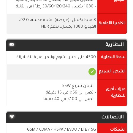
الفيديو
- تسجيل فيديو 4K، بمعدل 30/60 إطارً بالثانية
- 1080 بكسل 30/60/120/240 إطارًا في الثانية
8 ميجا بكسل، (عريضة)، فتحه عدسه، f/2.0،
الكاميرا الأمامية
الفيديو 1080 بكسل، تدعم HDR
البطارية
سعة البطارية
4500 ملى امبير، ليثيوم بوليمر، غير قابلة للازالة
الشحن السريع
- شحن سريع 55W
ميزات أخرى
- تصل الي 56٪ في 15 دقيقة
للبطارية
- تصل الي 100٪ في 40 دقيقة
الاتصالات
الشبكات
GSM / CDMA / HSPA / EVDO / LTE / 5G