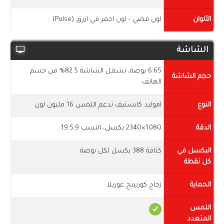
الألوان
لون فضي - لون احمر في ازرق (Pulse)
الشاشة
6.65 بوصة، تشغل الشاشة 82.5% من جسم
حجم الشاشة
الهاتف
النوع
اموليد كابستيف تدعم اللمس 16 مليون لون
الدقة
1080×2340 بكسل، النسب 19.5:9
البكسل في
كثافة 388 بكسل لكل بوصة
كل نقطة
الحماية
زجاج كورنينج غوريلا
اللمس
المتعدد