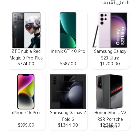
الاعلى تقييما
ZTE nubia Red
Infinix GT 40 Pro
Samsung Galaxy
Magic 9 Pro Plus
S23 Ultra
$774.00
$587.00
$1,200.00
iPhone 16 Pro
Samsung Galaxy Z
Honor Magic V2
Fold 6
RSR Porsche
$999.00
$1,344.00
$2,260.00
Design