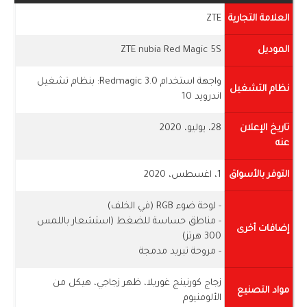
العلامة التجارية
ZTE
الموديل
ZTE nubia Red Magic 5S
واجهة استخدام Redmagic 3.0: بنظام تشغيل
نظام التشغيل
اندرويد 10
تاريخ الإعلان
28، يوليو، 2020
عنه
التوفر بالأسواق
1، اغسطس، 2020
- لوحة ضوء RGB (في الخلف)
- مناطق حساسة للضغط (استشعار باللمس
إضافات أخرى
300 هرتز)
- مروحة تبريد مدمجة
زجاج كورنينج غوريلا، ظهر زجاجي، هيكل من
مواد التصنيع
الألومنيوم