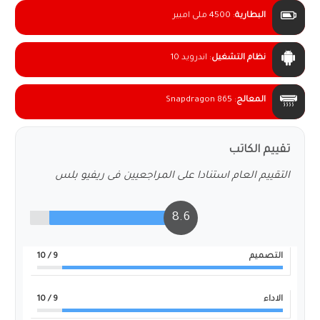
البطارية
:
4500 ملى امبير
نظام التشغيل
:
اندرويد 10
المعالج
:
Snapdragon 865
تقييم الكاتب
التقييم العام استنادا على المراجعيين فى ريفيو بلس
8.6
التصميم
9
/ 10
الاداء
9
/ 10