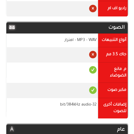
راديو اف ام
الصوت
أنواع التنبيهات
MP3 - WAV - اهتزاز
جاك 3.5 مم
م. مانع
الضوضاء
مكبر صوت
إضافات أخرى
32-bit/384kHz audio
للصوت
عام