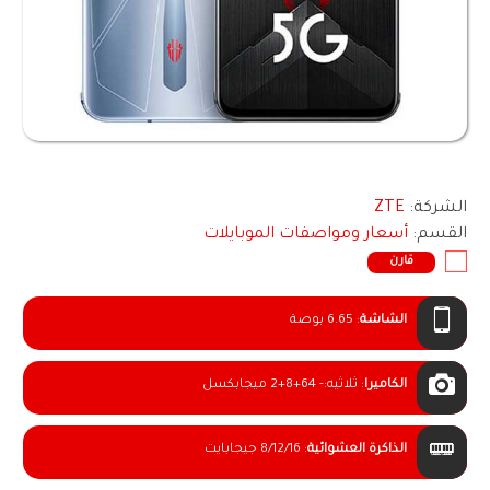
الشركة:
ZTE
القسم:
أسعار ومواصفات الموبايلات
قارن
الشاشة
:
6.65 بوصة
الكاميرا
:
ثلاثيه:- 64+8+2 ميجابكسل
الذاكرة العشوائية
:
8/12/16 جيجابايت