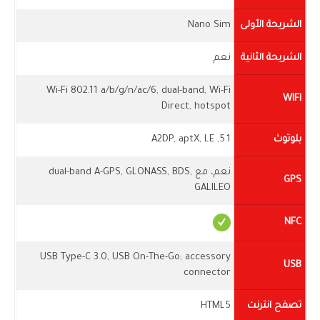
الشريحة الأولى
Nano Sim
الشريحة الثانية
نعم
Wi-Fi 802.11 a/b/g/n/ac/6, dual-band, Wi-Fi
WIFI
Direct, hotspot
بلوتوث
5.1, A2DP, aptX, LE
نعم، مع dual-band A-GPS, GLONASS, BDS,
GPS
GALILEO
NFC
USB Type-C 3.0, USB On-The-Go; accessory
USB
connector
تصفح انترنت
HTML5