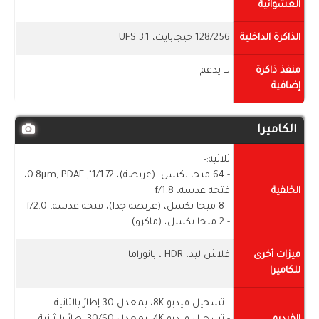
العشوائية
الذاكرة الداخلية
128/256 جيجابايت، UFS 3.1
منفذ ذاكرة
لا يدعم
إضافية
الكاميرا
ثلاثية:-
- 64 ميجا بكسل، (عريضة)، 1/1.72", 0.8µm, PDAF،
الخلفية
فتحه عدسه، f/1.8
- 8 ميجا بكسل، (عريضة جدا)، فتحه عدسه، f/2.0
- 2 ميجا بكسل، (ماكرو)
ميزات أخرى
فلاش ليد، HDR ، بانوراما
للكاميرا
- تسجيل فيديو 8K، بمعدل 30 إطارً بالثانية