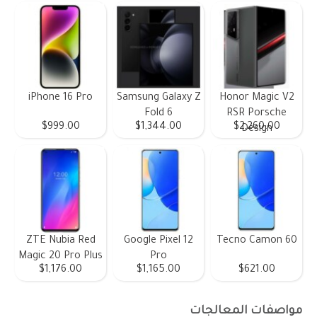
iPhone 16 Pro
Samsung Galaxy Z
Honor Magic V2
Fold 6
RSR Porsche
$999.00
$1,344.00
$2,260.00
Design
ZTE Nubia Red
Google Pixel 12
Tecno Camon 60
Magic 20 Pro Plus
Pro
$1,176.00
$1,165.00
$621.00
مواصفات المعالجات