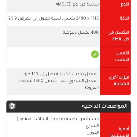
النوع
شاشة من نوع AMOLED
الدقة
1116 × 2480 بكسل، نسبة الطول إلى العرض 20:9
البكسل في
400 بكسل بالبوصة
كل نقطة
اللمس
المتعدد
- معدل تحديث الشاشة يصل إلى 120 هرتز
ميزات أخرى
- معدل السطوع الحد الأقصى 1600 شمعة
للشاشة
(الذروة)
المواصفات الداخلية
مستشعر البصمة (مدمجة بالشاشة، optical)
التسارع
أجهزة
الدوران
الاستشعار