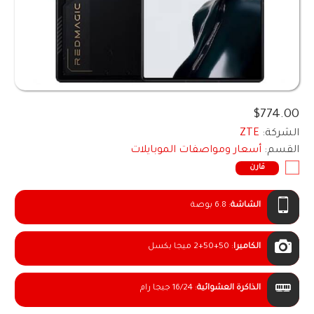
$774.00
الشركة:
ZTE
القسم:
أسعار ومواصفات الموبايلات
قارن
الشاشة
:
6.8 بوصة
الكاميرا
:
2+50+50 ميجا بكسل
الذاكرة العشوائية
:
16/24 جيجا رام