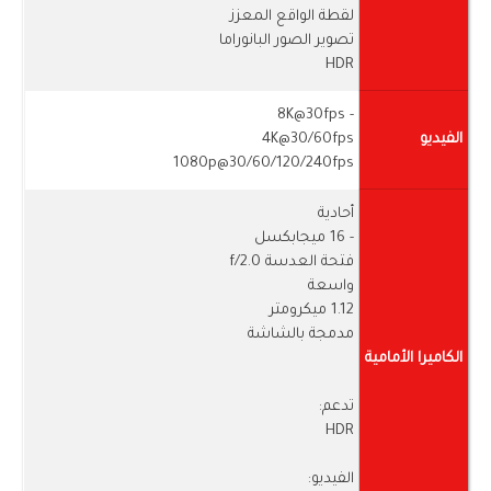
لقطة الواقع المعزز
تصوير الصور البانوراما
HDR
- 8K@30fps
الفيديو
4K@30/60fps
1080p@30/60/120/240fps
أحادية
- 16 ميجابكسل
فتحة العدسة f/2.0
واسعة
1.12 ميكرومتر
مدمجة بالشاشة
الكاميرا الأمامية
تدعم:
HDR
الفيديو: