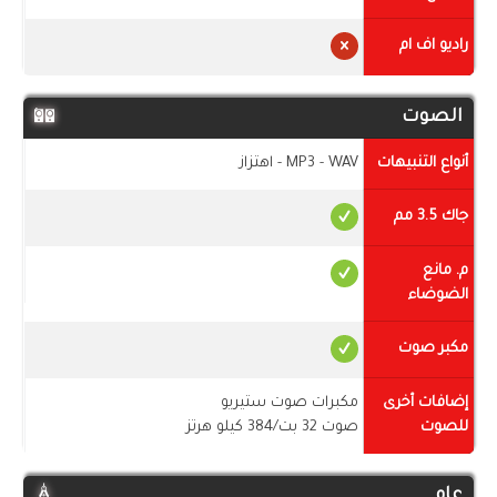
راديو اف ام
الصوت
أنواع التنبيهات
MP3 - WAV - اهتزاز
جاك 3.5 مم
م. مانع
الضوضاء
مكبر صوت
إضافات أخرى
مكبرات صوت ستيريو
للصوت
صوت 32 بت/384 كيلو هرتز
عام