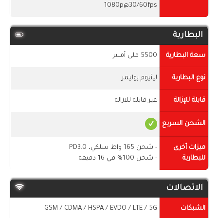
1080p@30/60fps
البطارية
سعة البطارية
5500 ملى أمبير
نوع البطارية
ليثيوم بوليمر
قابلة للإزالة
غير قابلة للازالة
الشحن السريع
ميزات أخرى
- شحن 165 واط سلكي، PD3.0
للبطارية
- شحن 100% في 16 دقيقة
الاتصالات
الشبكات
GSM / CDMA / HSPA / EVDO / LTE / 5G