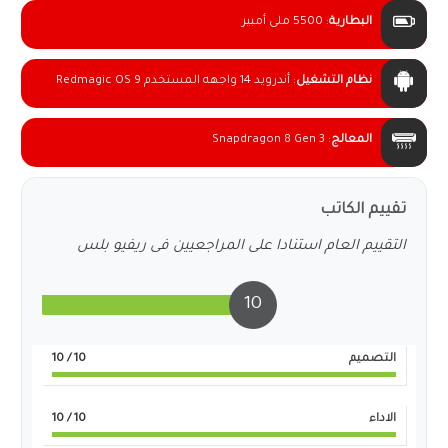
البطارية
:
5500 ملى أمبير
نظام التشغيل
:
أندرويد 14 واجهه المستخدم Redmagic OS 9
المعالج
:
Snapdragon 8 Gen 3
تقييم الكاتب
التقييم العام استنادا على المراجعيين فى ريفيو بلس
10
التصميم
10
/ 10
الاداء
10
/ 10