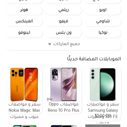
اوبو
ريلمي
هونر
شاومي
فيفو
انفينكس
نوكيا
ون بلس
لينوفو
جميع الماركات
الموبايلات المضافة حديثًا
سعر و مواصفات
مواصفات Oppo
سعر و مواصفات
Nokia Magic Max
Reno 10 Pro Plus
Samsung Galaxy
$500.00
S23 FE ومميزات
عيوب و مميزات
وعيوب