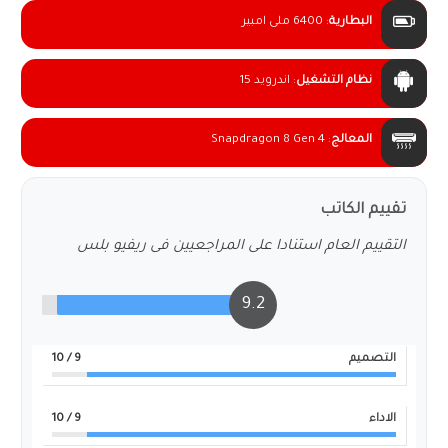
البطارية
:
6400 ملى امبير
نظام التشغيل
:
اندرويد 15
المعالج
:
Snapdragon 8 Gen 4
تقييم الكاتب
التقييم العام استنادا على المراجعيين فى ريفيو بلس
9.2
التصميم
9
/ 10
الاداء
9
/ 10