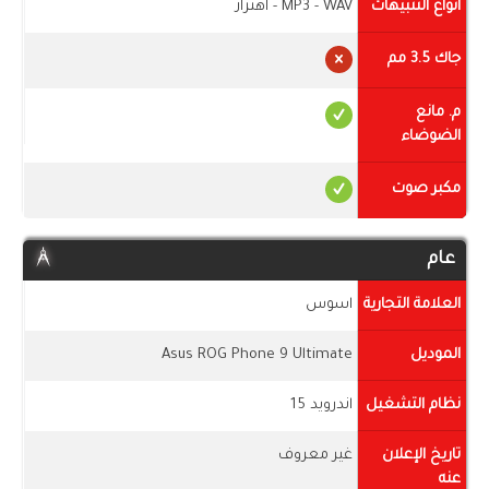
أنواع التنبيهات
MP3 - WAV - اهتزاز
جاك 3.5 مم
م. مانع
الضوضاء
مكبر صوت
عام
العلامة التجارية
اسوس
الموديل
Asus ROG Phone 9 Ultimate
نظام التشغيل
اندرويد 15
تاريخ الإعلان
غير معروف
عنه