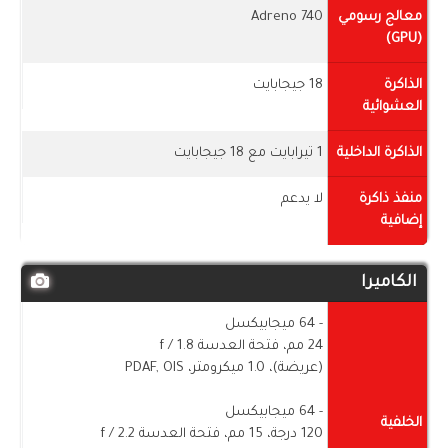
معالج رسومي
Adreno 740
(GPU)
الذاكرة
18 جيجابايت
العشوائية
الذاكرة الداخلية
1 تيرابايت مع 18 جيجابايت
منفذ ذاكرة
لا يدعم
إضافية
الكاميرا
- 64 ميجابيكسل
24 مم، فتحة العدسة f / 1.8
(عريضة)، 1.0 ميكرومتر، PDAF, OIS
- 64 ميجابيكسل
الخلفية
120 درجة، 15 مم، فتحة العدسة f / 2.2