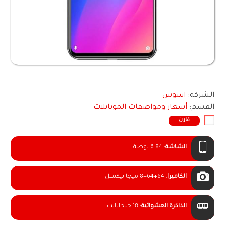
الشركة:
اسوس
القسم:
أسعار ومواصفات الموبايلات
قارن
الشاشة
:
6.84 بوصة
الكاميرا
:
8+64+64 ميجا بيكسل
الذاكرة العشوائية
:
18 جيجابايت