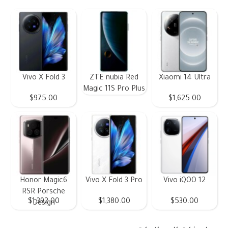
Vivo X Fold 3
ZTE nubia Red
Xiaomi 14 Ultra
Magic 11S Pro Plus
$975.00
$1,625.00
Honor Magic6
Vivo X Fold 3 Pro
Vivo iQOO 12
RSR Porsche
$1,392.00
$1,380.00
$530.00
Design