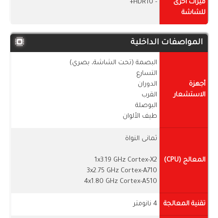
ميزات أخرى
- HDR10+
للشاشة
المواصفات الداخلية
البصمة (تحت الشاشة، بصري)
التسارع
أجهزة
الدوران
الاستشعار
القرب
البوصلة
طيف الألوان
ثمانى النواة
المعالج (CPU)
1x3.19 GHz Cortex-X2
3x2.75 GHz Cortex-A710
4x1.80 GHz Cortex-A510
تقنية المعالجة
4 نانومتر