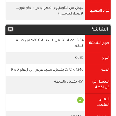
هيكل من الألومنيوم، ظهر زجاجي (زجاج غوريلا
مواد التصنيع
الأصدار الخامس)
الشاشة
6.84 بوصة، تشغل الشاشة 91.0% من جسم
حجم الشاشة
الهاتف
النوع
OLED
الدقة
1240 × 2772 بكسل، نسبة عرض إلى ارتفاع 20: 9
البكسل في
451 بكسل بالبوصة
كل نقطة
اللمس
المتعدد