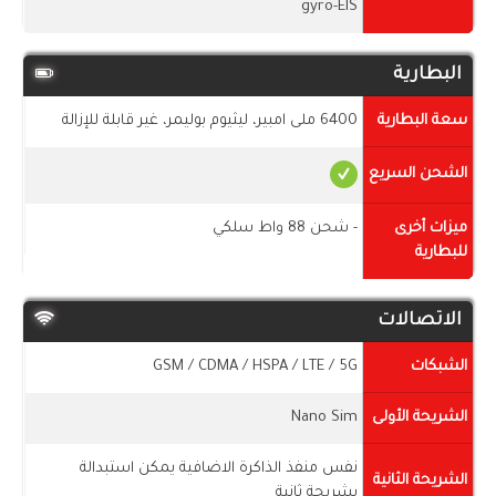
gyro-EIS
البطارية
سعة البطارية
6400 ملى امبير، ليثيوم بوليمر، غير قابلة للإزالة
الشحن السريع
ميزات أخرى
- شحن 88 واط سلكي
للبطارية
الاتصالات
الشبكات
GSM / CDMA / HSPA / LTE / 5G
الشريحة الأولى
Nano Sim
نفس منفذ الذاكرة الاضافية يمكن استبدالة
الشريحة الثانية
بشريحة ثانية