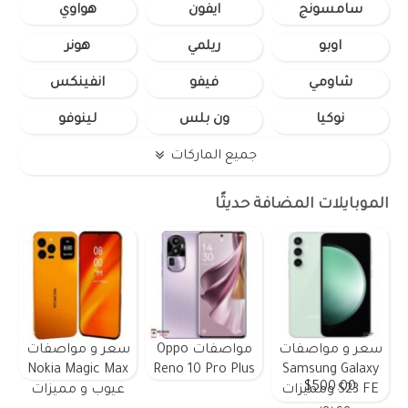
سامسونج
ايفون
هواوي
اوبو
ريلمي
هونر
شاومي
فيفو
انفينكس
نوكيا
ون بلس
لينوفو
جميع الماركات
الموبايلات المضافة حديثًا
سعر و مواصفات
مواصفات Oppo
سعر و مواصفات
Nokia Magic Max
Reno 10 Pro Plus
Samsung Galaxy
$500.00
S23 FE ومميزات
عيوب و مميزات