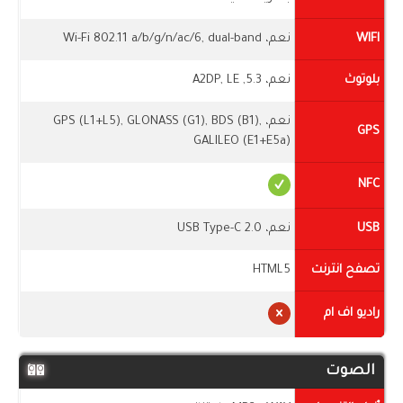
WIFI
نعم، Wi-Fi 802.11 a/b/g/n/ac/6, dual-band
بلوتوث
نعم، 5.3, A2DP, LE
نعم، GPS (L1+L5), GLONASS (G1), BDS (B1),
GPS
GALILEO (E1+E5a)
NFC
USB
نعم، USB Type-C 2.0
تصفح انترنت
HTML5
راديو اف ام
الصوت