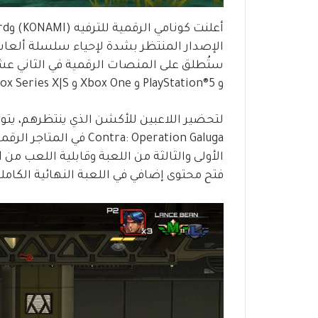
و PlayStation®5 و Xbox One و Xbox Series X|S وPC عبر Steam®.
لتحضير اللاعبين للأكشن الذي ينتظرهم، يتو
ntra: Operation Galuga
فتح محتوى إضافي في اللعبة النهائية الكاملة