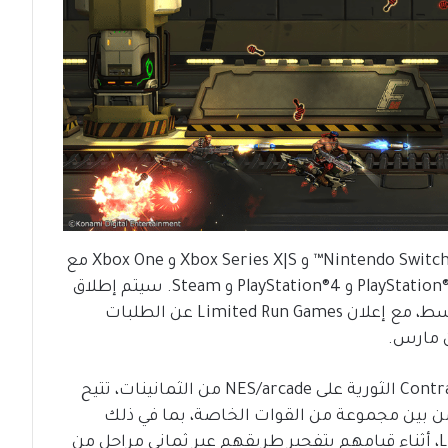
الطلبات المسبقة الرقمية متاحة اليوم على Nintendo Switch™ و Xbox Series X|S و Xbox One مع
إمكانية إضافتها إلى قائمة الـ wishlist على PlayStation®5 و PlayStation®4 و Steam. سيتم إطلاق
النسخة المادية في 26 أبريل في الشرق الأوسط، مع إعلان Limited Run Games عن الطلبات
ن مارس.
إعادة تصور كاملة من الألف إلى الياء للعبة Contra الثورية على NES/arcade من الثمانينات، تتيح
C للاعبين الاختيار من بين مجموعة من القوات الخاصة، بما في ذلك
الشخصيات الرئيسية Bill Rizer وLance Bean، أثناء قيامهم بتفجير طريقهم عبر ثماني مراحل من