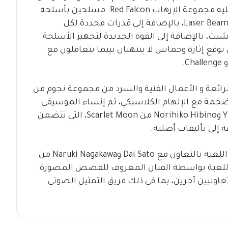
الفوضى ضد حشد كائنات فضائية تسيطر عليه مجموعة الإرهاب Red Falcon. مسلحين بأسلحة
أيقونية مثل Spread Shot و Crush Bombs و Laser Beam، بالإضافة إلى قدرات محددة لكل
شبث، بالإضافة إلى القوة الجديدة لتجهيز الأسلحة
 توقع إثارة وحماس لا ينتهيان بينما يتعاملون مع
الرائعة و الأعمال الفنية والسرد من مجموعة نجوم من
لضخمة مع الإلهام الكلاسيكي، تم إنشاء الموسيقى
الرئيسية بواسطة الملحنين Yuko Komiyama وNorihiko Hibino من Scarlet Moon، التي تتضمن
أثناء كل هذا التأليف، تم صياغة قصة وحبكة اللعبة بالتعاون مع Dai Sato وNaruki Nagakawa من
رسم الرئيسي للعبة بواسطة الفنان المعروف للقصص المصورة
ن شركاء تعاونيين آخرين، بما في ذلك فريق التمثيل الصوتي