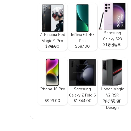
Samsung
ZTE nubia Red
Infinix GT 40
Galaxy S23
Magic 9 Pro
Pro
$1,200.00
Ultra
$774.00
$587.00
Plus
iPhone 16 Pro
Samsung
Honor Magic
Galaxy Z Fold 6
V2 RSR
$999.00
$1,344.00
$2,260.00
Porsche
Design