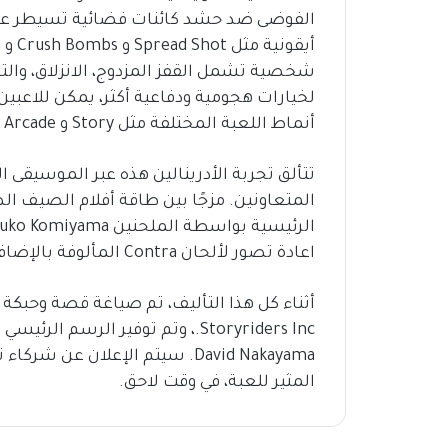
شخصية تشمل القفز المزدوج، الانزلاق، والت
لخيارات هجومية ودفاعية أكثر، يمكن للاعبين
أنماط اللعبة المختلفة مثل Story و Arcade و Challenge.
تتألق تجربة الأدرينالين هذه عبر الموسيقى 
المتعاونين. مزجًا بين طاقة أفلام الصيف ا
اعادة تصور لألحان Contra المألوفة بالإضافة إلى تأليفات أصلية.
Storyriders Inc.، وتم توفير ال
David Nakayama. سيتم الإعلان ع
المثير للعبة، في وقت لاحق.