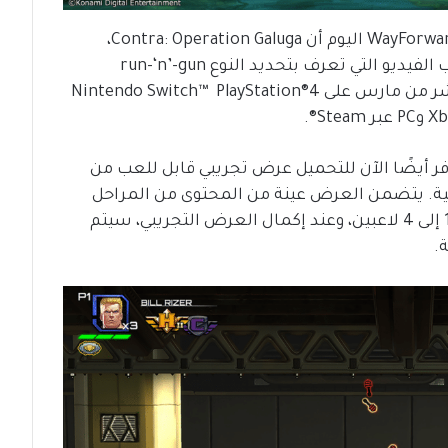
أعلنت كونامي الرقمية للترفيه (KONAMI) وWayForward اليوم أن Contra: Operation Galuga،
الإصدار المنتظر بشدة لإحياء سلسلة ألعاب الفيديو التي تعرف بتحديد النوع run-‘n’-gun
ستُطلق على المنصات الرقمية في الثاني عشر من مارس على Nintendo Switch™ PlayStation®4
فر أيضًا الآن للتحميل عرض تجريبي قابل للعب من
Co في المتاجر الرقمية. يتضمن العرض عينة من المحتوى من المراحل
الأولى والثالثة من اللعبة وقابلية اللعب من 1 إلى 4 لاعبين، وعند إكمال العرض التجريبي، سيتم
.