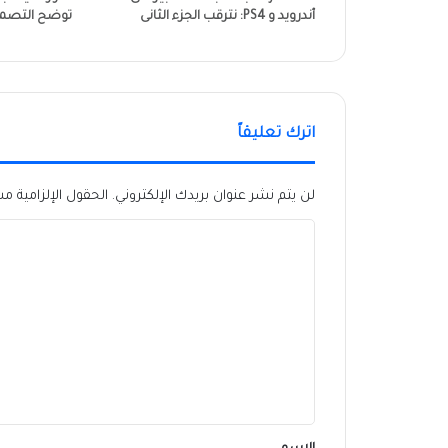
أندرويد و PS4: نترقب الجزء الثانى
توضح التصميم
اترك تعليقاً
لن يتم نشر عنوان بريدك الإلكتروني.
الحقول الإلزامية مشا
ا
ل
ت
ع
ل
ي
ق
*