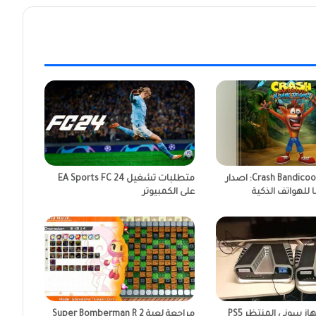
لمحبي لعبة Crash Bandicoot: اصدار
متطلبات تشغيل EA Sports FC 24
ا للهواتف الذكية
على الكمبيوتر
صورة حية لجهاز سونى المنتظر PS5
مراجعة لعبة Super Bomberman R 2