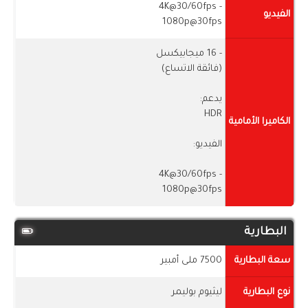
- 4K@30/60fps
الفيديو
1080p@30fps
- 16 ميجابيكسل
(فائقة الاتساع)
يدعم:
HDR
الكاميرا الأمامية
الفيديو:
- 4K@30/60fps
1080p@30fps
البطارية
سعة البطارية
7500 ملى أمبير
نوع البطارية
ليثيوم بوليمر