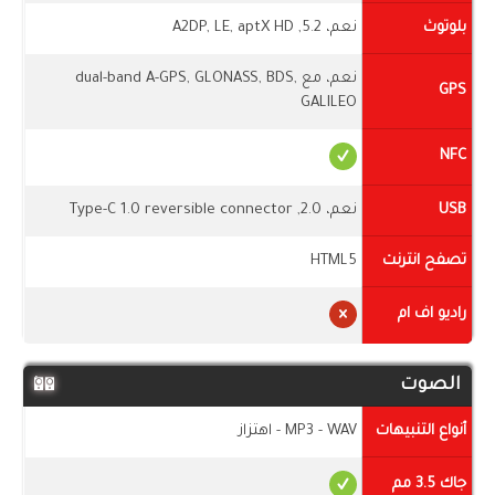
بلوتوث
نعم، 5.2, A2DP, LE, aptX HD
نعم، مع dual-band A-GPS, GLONASS, BDS,
GPS
GALILEO
NFC
USB
نعم، 2.0, Type-C 1.0 reversible connector
تصفح انترنت
HTML5
راديو اف ام
الصوت
أنواع التنبيهات
MP3 - WAV - اهتزاز
جاك 3.5 مم