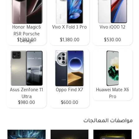
Honor Magic6
Vivo X Fold 3 Pro
Vivo iQOO 12
RSR Porsche
$1,392.00
$1,380.00
$530.00
Design
Asus Zenfone 11
Oppo Find X7
Huawei Mate X6
Ultra
Pro
$980.00
$600.00
مواصفات المعالجات