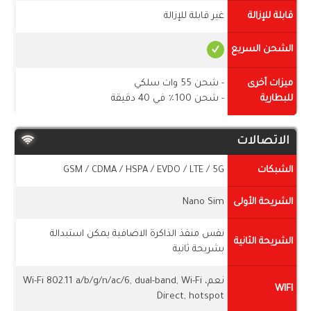
قابلة للإزالة
غير قابلة للإزالة
الشحن السريع
ميزات أخرى
- شحن 55 وات سلكي
للبطارية
- شحن 100٪ في 40 دقيقة
الاتصالات
الشبكات
GSM / CDMA / HSPA / EVDO / LTE / 5G
الشريحة الأولى
Nano Sim
نفس منفذ الذاكرة الاضافية يمكن استبدالة
الشريحة الثانية
بشريحة ثانية
نعم، Wi-Fi 802.11 a/b/g/n/ac/6, dual-band, Wi-Fi
WIFI
Direct, hotspot