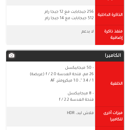
256 جيجابايت مع 12 جيجا رام
الذاكرة الداخلية
512 جيجابايت مع 14 جيجا رام
منفذ ذاكرة
لا يدعم
إضافية
الكاميرا
- 50 ميجابيكسل
26 مم، فتحة العدسة f / 2.0 (عريضة)
1 / ​​3.4 "، 1.0 ميكرومتر، AF
الخلفية
- 8 ميجابيكسل
فتحة العدسة f / 2.2
ميزات أخرى
فلاش ليد، HDR
للكاميرا