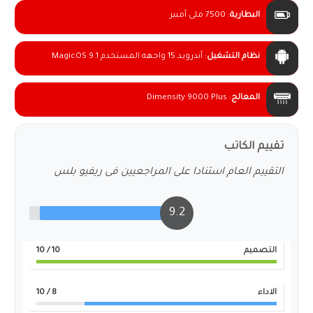
البطارية
:
7500 ملى أمبير
نظام التشغيل
:
أندرويد 15 واجهه المستخدم MagicOS 9.1
المعالج
:
Dimensity 9000 Plus
تقييم الكاتب
التقييم العام استنادا على المراجعيين فى ريفيو بلس
9.2
التصميم
10
/ 10
الاداء
8
/ 10