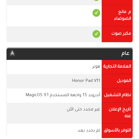
م. مانع
الضوضاء
مكبر صوت
عام
العلامة التجارية
هونر
الموديل
Honor Pad V11
نظام التشغيل
أندرويد 15 واجهه المستخدم MagicOS 9.1
تاريخ الإعلان
غير محدد حتى الأن
عنه
التوفر بالأسواق
لم يحدد بعد