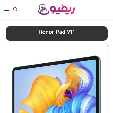
بحث عن
الق
Honor Pad V11