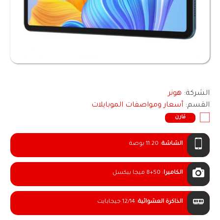
الشركة:
هونر
القسم:
أسعار ومواصفات الموبايلات
قارن
الشاشة
:
11.20 بوصة
الكاميرا
:
8+50 ميجا بيكسل
الذاكرة العشوائية
:
12/14 جيجابايت