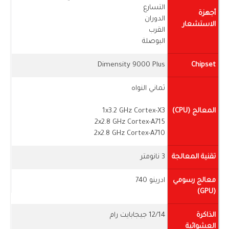
التسارع
أجهزة
الدوران
الاستشعار
القرب
البوصلة
Dimensity 9000 Plus
Chipset
ثماني النواه
المعالج (CPU)
1x3.2 GHz Cortex-X3
2x2.8 GHz Cortex-A715
2x2.8 GHz Cortex-A710
تقنية المعالجة
3 نانومتر
معالج رسومي
ادرينو 740
(GPU)
الذاكرة
12/14 جيجابايت رام
العشوائية