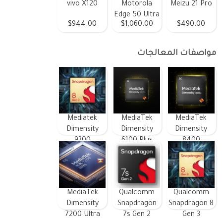
vivo X120
Motorola
Meizu 21 Pro
Edge 50 Ultra
$944.00
$1,060.00
$490.00
مواصفات المعالجات
Mediatek
MediaTek
MediaTek
Dimensity
Dimensity
Dimensity
9300
6100 Plus
8400
MediaTek
Qualcomm
Qualcomm
Dimensity
Snapdragon
Snapdragon 8
7200 Ultra
7s Gen 2
Gen 3