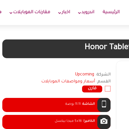
الرئيسية
اندرويد
اخبار
مقارنات الموبايلات
ه
Honor Table
الشركة:
Upcoming
القسم:
أسعار ومواصفات الموبايلات
قارن
الشاشة
:
11.11 بوصة
الكاميرا
:
5+16 ميجا بيكسل