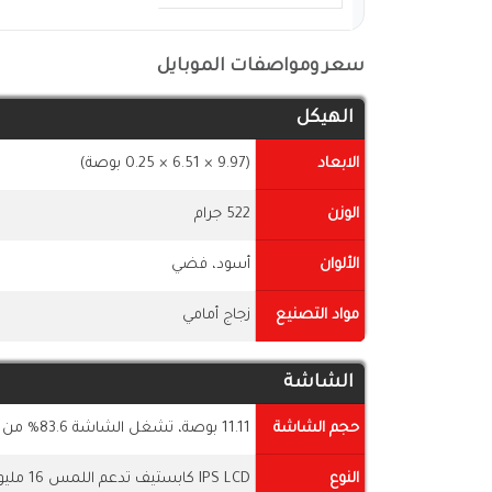
سعر ومواصفات الموبايل
الهيكل
الابعاد
(9.97 × 6.51 × 0.25 بوصة)
الوزن
522 جرام
الألوان
أسود، فضي
مواد التصنيع
زجاج أمامي
الشاشة
حجم الشاشة
11.11 بوصة، تشغل الشاشة 83.6% من جسم الجهاز
النوع
IPS LCD كابستيف تدعم اللمس 16 مليون لون