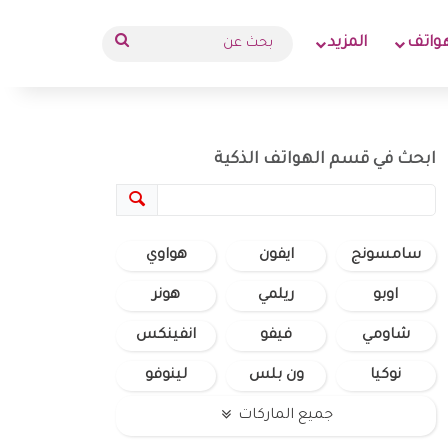
بحث
واتف
المزيد
عن
ابحث في قسم الهواتف الذكية
سامسونج
ايفون
هواوي
اوبو
ريلمي
هونر
شاومي
فيفو
انفينكس
نوكيا
ون بلس
لينوفو
جميع الماركات