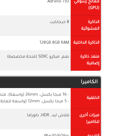
معالج رسومي
Adreno 730
(GPU)
الذاكرة
8 جيجابايت
العشوائية
الذاكرة الداخلية
128GB 8GB RAM
منفذ ذاكرة
نعم، ميكرو SDXC (فتحة مخصصة)
إضافية
الكاميرا
- 16 ميجا بكسل، 26mm (واسعة)، فتحة عدسة f/2.0
الخلفية
- 5 ميجا بكسل، 12mm (واسعة للغاية)
ميزات أخرى
فلاش ليد، HDR، بانوراما
للكاميرا