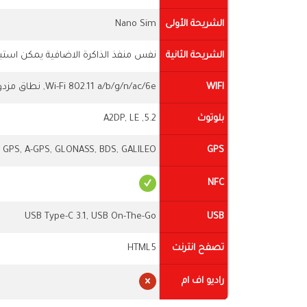
الشريحة الأولى
Nano Sim
الشريحة الثانية
نفس منفذ الذاكرة الاضافية يمكن استبد
WIFI
Wi-Fi 802.11 a/b/g/n/ac/6e, نطاق مزدوج، واي فاي مباشر، هوت سبوت
بلوتوث
5.2, A2DP, LE
GPS, A-GPS, GLONASS, BDS, GALILEO
GPS
NFC
USB Type-C 3.1, USB On-The-Go
USB
تصفح انترنت
HTML5
راديو اف ام