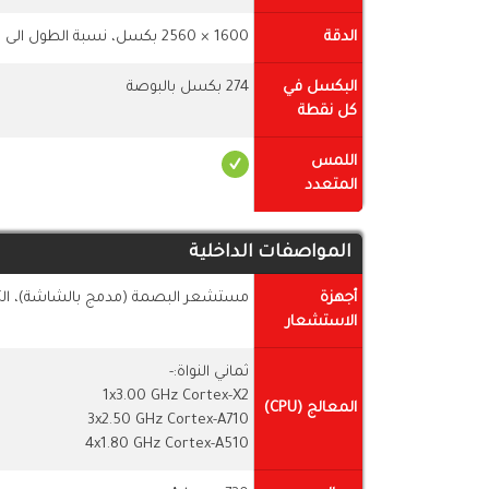
الدقة
1600 × 2560 بكسل، نسبة الطول الى العرض 16:10
البكسل في
274 بكسل بالبوصة
كل نقطة
اللمس
المتعدد
المواصفات الداخلية
أجهزة
مستشعر البصمة (مدمج بالشاشة)، التسا
الاستشعار
ثماني النواة:-
1x3.00 GHz Cortex-X2
المعالج (CPU)
3x2.50 GHz Cortex-A710
4x1.80 GHz Cortex-A510