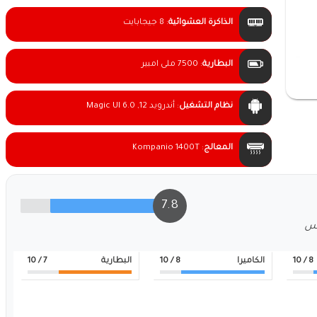
الذاكرة العشوائية
:
8 جيجابايت
البطارية
:
7500 ملى امبير
نظام التشغيل
:
أندرويد 12, Magic UI 6.0
المعالج
:
Kompanio 1400T
7.8
لس
8
/ 10
الكاميرا
8
/ 10
البطارية
7
/ 10