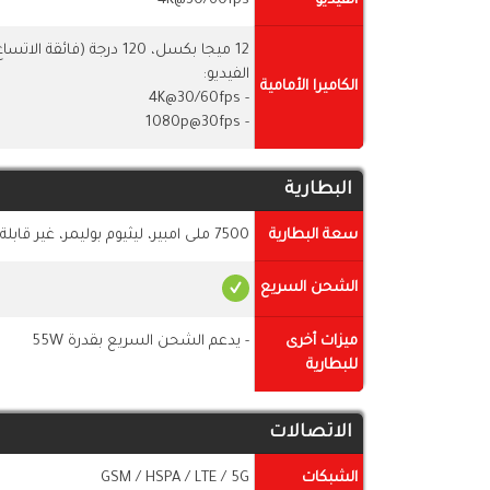
الفيديو
4K@30/60fps
12 ميجا بكسل، 120 درجة (فائقة الاتساع)، بفتحة عدسة f/2.4، تدعم HDR
الفيديو:
الكاميرا الأمامية
- 4K@30/60fps
- 1080p@30fps
البطارية
سعة البطارية
7500 ملى امبير، ليثيوم بوليمر، غير قابلة للازالة
الشحن السريع
ميزات أخرى
- يدعم الشحن السريع بقدرة 55W
للبطارية
الاتصالات
الشبكات
GSM / HSPA / LTE / 5G