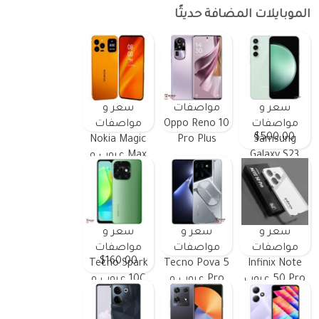
الموبايلات المضافة حديثًا
سعر و
مواصفات
سعر و
مواصفات
Oppo Reno 10
مواصفات
$500.00
Nokia Magic
Pro Plus
Samsung
Galaxy S23
Max عيوب و
FE ومميزات
مميزات
وعيوب
سعر و
سعر و
سعر و
مواصفات
مواصفات
مواصفات
$160.00
Tecno Spark
Tecno Pova 5
Infinix Note
50 Pro عيوب
Pro عيوب و
10C عيوب و
و مميزات
مميزات
مميزات