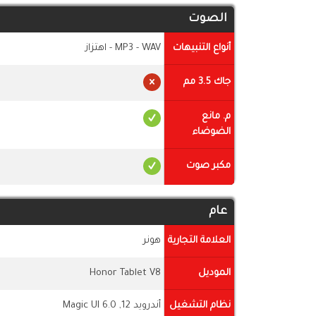
الصوت
أنواع التنبيهات
MP3 - WAV - اهتزاز
جاك 3.5 مم
م. مانع
الضوضاء
مكبر صوت
عام
العلامة التجارية
هونر
الموديل
Honor Tablet V8
نظام التشغيل
أندرويد 12, Magic UI 6.0