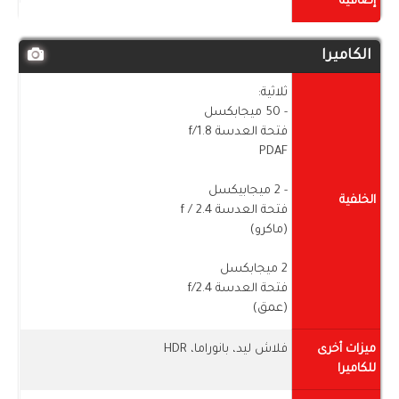
إضافية
الكاميرا
ثلاثية:
- 50 ميجابكسل
فتحة العدسة f/1.8
PDAF
- 2 ميجابيكسل
الخلفية
فتحة العدسة f / 2.4
(ماكرو)
2 ميجابكسل
فتحة العدسة f/2.4
(عمق)
ميزات أخرى
فلاش ليد، بانوراما، HDR
للكاميرا