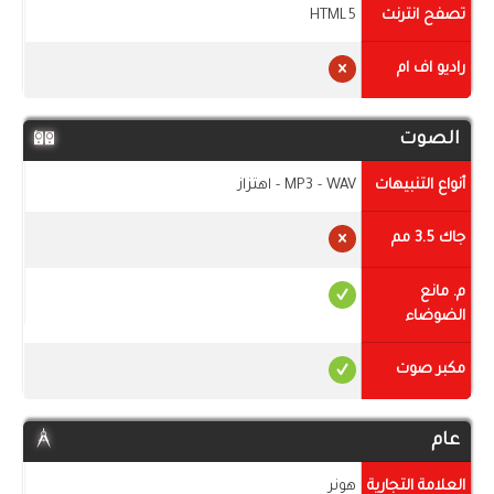
تصفح انترنت
HTML5
راديو اف ام
الصوت
أنواع التنبيهات
MP3 - WAV - اهتزاز
جاك 3.5 مم
م. مانع
الضوضاء
مكبر صوت
عام
العلامة التجارية
هونر