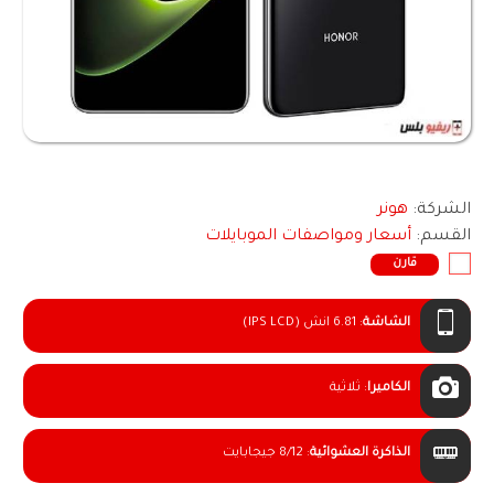
الشركة:
هونر
القسم:
أسعار ومواصفات الموبايلات
قارن
الشاشة
:
6.81 انش (IPS LCD)
الكاميرا
:
ثلاثية
الذاكرة العشوائية
:
8/12 جيجابايت