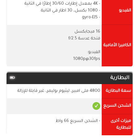
- 4K بمعدل إطارات 30/60 إطارًا في الثانية
الفيديو
- 1080 بكسل، 30 اطار في الثانية
- gyro-EIS
16 ميجابكسل
فتحة عدسة f/2.5
الكاميرا الأمامية
الفيديو:
1080p@30fps
البطارية
سعة البطارية
4800 ملى امبير، ليثيوم بوليمر، غير قابلة للإزالة
الشحن السريع
ميزات أخرى
- الشحن السريع 66 واط
للبطارية