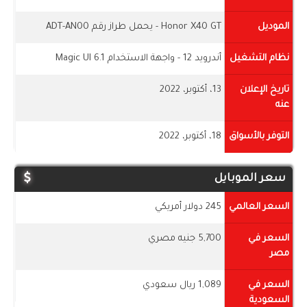
الموديل
Honor X40 GT - يحمل طراز رقم ADT-AN00
نظام التشغيل
أندرويد 12 - واجهة الاستخدام Magic UI 6.1
تاريخ الإعلان
13، أكتوبر، 2022
عنه
التوفر بالأسواق
18، أكتوبر، 2022
سعر الموبايل
السعر العالمي
245 دولار أمريكي
السعر في
5,700 جنيه مصري
مصر
السعر في
1,089 ريال سعودي
السعودية