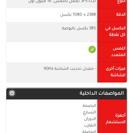
النوع
IPS LCD، تعمل باللمس، 16 مليون لون
الدقة
2388 × 1080 بكسل
البكسل في
385 بكسل بالبوصة
كل نقطة
اللمس
المتعدد
ميزات أخرى
- معدل تحديث الشاشة 90Hz
للشاشة
المواصفات الداخلية
البصمة
التسارع
أجهزة
الدوران
الاستشعار
التقارب
البوصلة