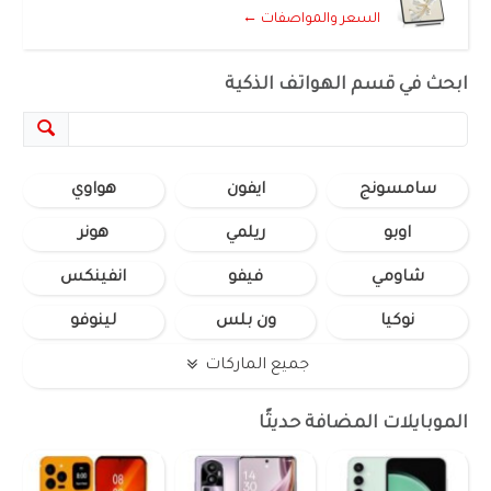
السعر والمواصفات ←
ابحث في قسم الهواتف الذكية
سامسونج
ايفون
هواوي
اوبو
ريلمي
هونر
شاومي
فيفو
انفينكس
نوكيا
ون بلس
لينوفو
جميع الماركات
الموبايلات المضافة حديثًا