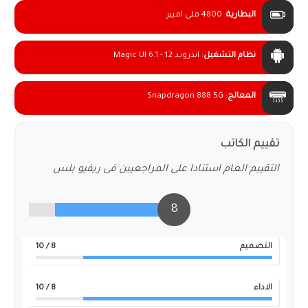
البطارية
:
4800 ملى امبير
نظام التشغيل
:
اندرويد 12 - Magic UI 6.1
المعالج
:
Snapdragon 888 5G
تقييم الكاتب
التقييم العام استنادا على المراجعيين فى ريفيو بلس
8
التصميم
8
/ 10
الاداء
8
/ 10