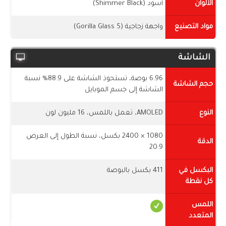
الألوان
أسود (Shimmer Black)
مواد التصنيع
واجهة زجاجية (Gorilla Glass 5)
الشاشة
6.96 بوصة، تستحوذ الشاشة على 88.9% نسبة
حجم الشاشة
الشاشة إلى جسم الموبايل
النوع
AMOLED، تعمل باللمس، 16 مليون لون
1080 × 2400 بكسل، نسبة الطول إلى العرض
الدقة
20:9
البكسل في
411 بكسل بالبوصة
كل نقطة
اللمس
المتعدد