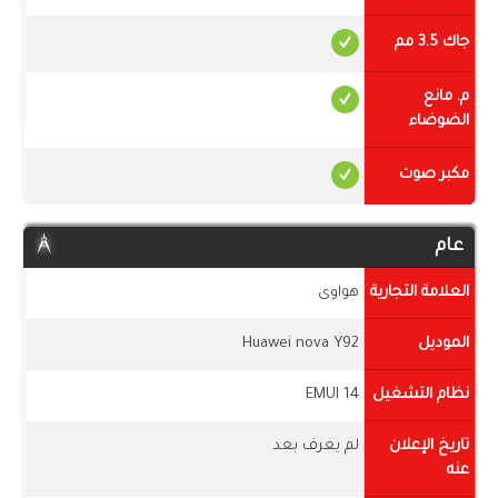
جاك 3.5 مم
م. مانع
الضوضاء
مكبر صوت
عام
العلامة التجارية
هواوى
الموديل
Huawei nova Y92
نظام التشغيل
EMUI 14
تاريخ الإعلان
لم يعرف بعد
عنه