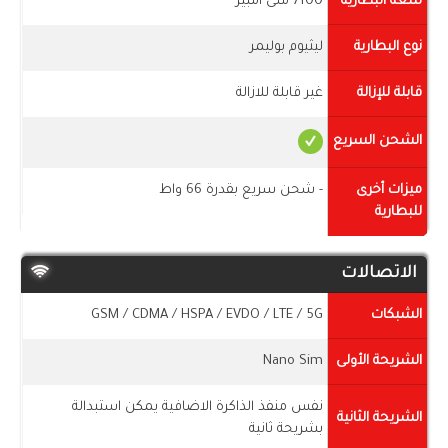
سعة البطارية
7100 ملى أمبير
نوع البطارية
ليثيوم بوليمر
قابلة للإزالة
غير قابلة للازالة
الشحن السريع
ميزات أخرى
- شحن سريع بقدرة 66 واط
للبطارية
الاتصالات
الشبكات
GSM / CDMA / HSPA / EVDO / LTE / 5G
الشريحة الأولى
Nano Sim
نفس منفذ الذاكرة الاضافية يمكن استبدالة
الشريحة الثانية
بشريحة ثانية