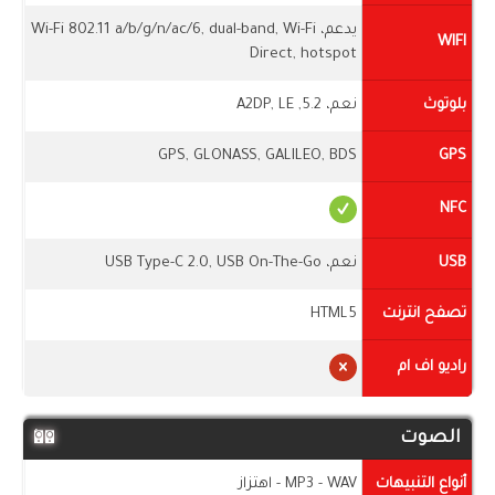
يدعم، Wi-Fi 802.11 a/b/g/n/ac/6, dual-band, Wi-Fi
WIFI
Direct, hotspot
بلوتوث
نعم، 5.2, A2DP, LE
GPS, GLONASS, GALILEO, BDS
GPS
NFC
USB
نعم، USB Type-C 2.0, USB On-The-Go
تصفح انترنت
HTML5
راديو اف ام
الصوت
أنواع التنبيهات
MP3 - WAV - اهتزاز