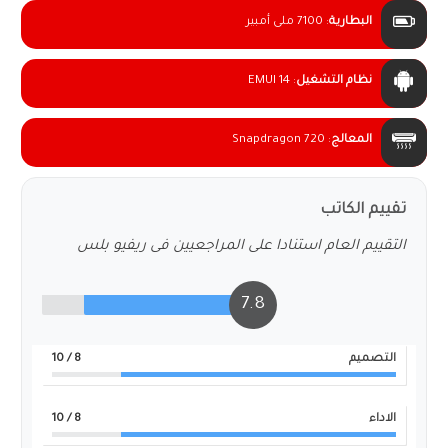
البطارية
:
7100 ملى أمبير
نظام التشغيل
:
EMUI 14
المعالج
:
Snapdragon 720
تقييم الكاتب
التقييم العام استنادا على المراجعيين فى ريفيو بلس
7.8
التصميم
8
/ 10
الاداء
8
/ 10