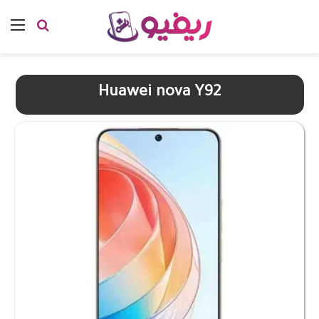
بحث عن
الق
Huawei nova Y92