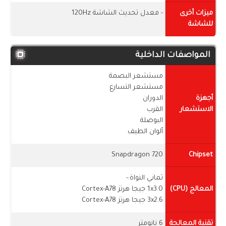
ميزات أخرى
- معدل تحديث الشاشة 120Hz
للشاشة
المواصفات الداخلية
مستشعر البصمة
مستشعر التسارع
أجهزة
الدوران
الاستشعار
القرب
البوصلة
ألوان الطيف
Snapdragon 720
Chipset
ثماني النواة:-
المعالج (CPU)
1x3.0 جيجا هرتز Cortex-A78
3x2.6 جيجا هرتز Cortex-A78
تقنية المعالجة
6 نانومتر