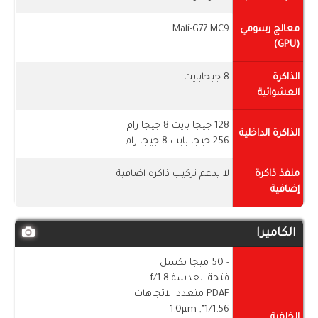
معالج رسومي
Mali-G77 MC9
(GPU)
الذاكرة
8 جيجابايت
العشوائية
128 جيجا بايت 8 جيجا رام
الذاكرة الداخلية
256 جيجا بايت 8 جيجا رام
منفذ ذاكرة
لا يدعم تركيب ذاكره اضافية
إضافية
الكاميرا
- 50 ميجا بكسل
فتحة العدسة f/1.8
PDAF متعدد الاتجاهات
1/1.56", 1.0µm
الخلفية