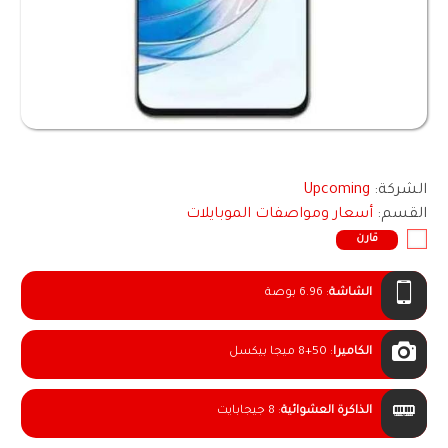
الشركة:
Upcoming
القسم:
أسعار ومواصفات الموبايلات
قارن
الشاشة
:
6.96 بوصة
الكاميرا
:
8+50 ميجا بيكسل
الذاكرة العشوائية
:
8 جيجابايت