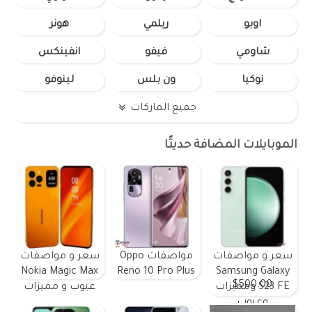
اوبو
ريلمي
هونر
شاومي
فيفو
انفينكس
نوكيا
ون بلس
لينوفو
جميع الماركات
الموبايلات المضافة حديثًا
سعر و مواصفات
مواصفات Oppo
سعر و مواصفات
Nokia Magic Max
Reno 10 Pro Plus
Samsung Galaxy
$500.00
S23 FE ومميزات
عيوب و مميزات
وعيوب