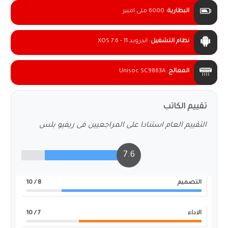
البطارية
:
6000 ملى امبير
نظام التشغيل
:
اندرويد 11 - XOS 7.6
المعالج
:
Unisoc SC9863A
تقييم الكاتب
التقييم العام استنادا على المراجعيين فى ريفيو بلس
7.6
التصميم
8
/ 10
الاداء
7
/ 10