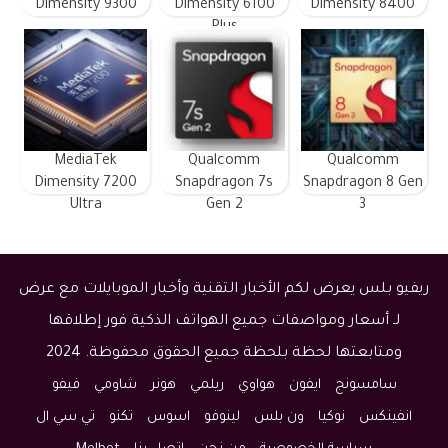
Dimensity 9300
Dimensity 6100
Dimensity 8400
Plus
MediaTek
Qualcomm
Qualcomm
Dimensity 7200
Snapdragon 7s
Snapdragon 8 Gen
Ultra
Gen 2
3
ريفيو بلس يعرض لكم الأخبار التقنية وأخبار الموبايلات مع عرض
لـ أسعار ومواصفات جميع الهواتف الذكية فور إطلاقها
ومتابعتها لحظة بلحظة جميع الحقوق محفوظة. 2024
سامسونج
ايفون
هواوي
ريلمي
هونر
شاومي
فيفو
انفينكس
نوكيا
ون بلس
لينوفو
اسوس
تكنو
تي سي ال