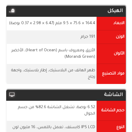
الهيكل
الابعاد
164.4 × 75.6 × 9.5 ملم (6.47 × 2.98 × 0.37 بوصة)
الوزن
191 جرام
الأزرق ومعروف باسم (Heart of Ocean)، الأخضر
الألوان
(Morandi Green)
ظهر الهاتف من البلاستيك، إطار بلاستيك، واجهة
مواد التصنيع
زجاج
الشاشة
6.52 بوصة، تشغل الشاشة 82.6% من جسم
حجم الشاشة
الجوال
النوع
IPS LCD كابستف، تعمل باللمس، 16 مليون لون