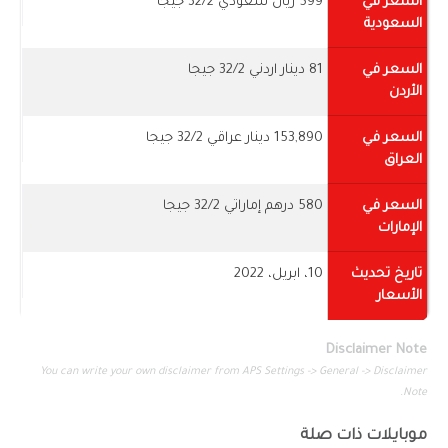
السعر في
599 ريال سعودي 32/2 جيجا
السعودية
السعر في
81 دينار اردني 32/2 جيجا
الأردن
السعر في
153,890 دينار عراقي 32/2 جيجا
العراق
السعر في
580 درهم إماراتي 32/2 جيجا
الإمارات
تاريخ تحديث
10، ابريل، 2022
الأسعار
Disclaimer Note
You can write your own disclaimer from APS Settings -> General -> Disclaimer
Note.
موبايلات ذات صلة