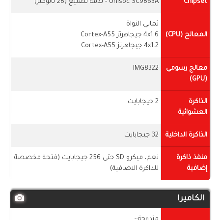
Chipset
Unisoc SC9863A - بدقه تصنيع (28 نانومتر)
ثماني النواة
المعالج (CPU)
4x1.6 جيجاهرتز Cortex-A55
4x1.2 جيجاهرتز Cortex-A55
معالج رسومي
IMG8322
(GPU)
الذاكرة
2 جيجابايت
العشوائية
الذاكرة الداخلية
32 جيجابايت
منفذ ذاكرة
نعم، ميكرو SD حتى 256 جيجابايت (فتحة مخصصة
إضافية
للذاكرة الاضافية)
الكاميرا
مزدوجة:-