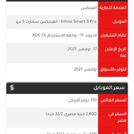
العلامة التجارية
انفينكس
الموديل
Infinix Smart 5 Pro - انفينيكس سمارت 5 برو
نظام التشغيل
اندرويد 11 - واجهة الاستخدام XOS 7.6
تاريخ الإعلان
17، نوفمبر، 2021
عنه
التوفر بالأسواق
نوفمبر، 2021
سعر الموبايل
السعر العالمي
110 دولار أمريكي
السعر في
2,800 جنيه مصري 32/2 جيجا
مصر