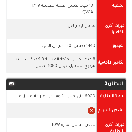
الخلفية
- 13 ميجا بكسل، فتحة العدسة f/1.8
- QVGA
ميزات أخرى
فلاش ليد رباعي
للكاميرا
الفيديو
1440 بكسل، 30 اطار في الثانية
8 ميجا بكسل، فتحة العدسة f/1.8 - فلاش ليد
الكاميرا الأمامية
مزدوج، تسجيل فيديو 1080 بكسل
البطارية
سعة البطارية
6000 ملى امبير، ليثيوم ايون، غير قابلة للإزالة
الشحن السريع
ميزات أخرى
شحن قياسي بقدرة 10W
للبطارية