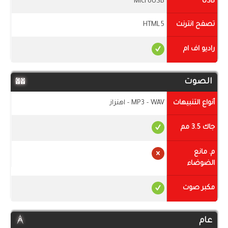
MicroUSB
USB
تصفح انترنت
HTML5
راديو اف ام
الصوت
أنواع التنبيهات
MP3 - WAV - اهتزاز
جاك 3.5 مم
م. مانع
الضوضاء
مكبر صوت
عام