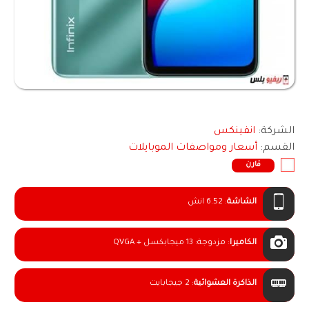
الشركة:
انفينكس
القسم:
أسعار ومواصفات الموبايلات
قارن
الشاشة
:
6.52 انش
الكاميرا
:
مزدوجة: 13 ميجابكسل + QVGA
الذاكرة العشوائية
:
2 جيجابايت