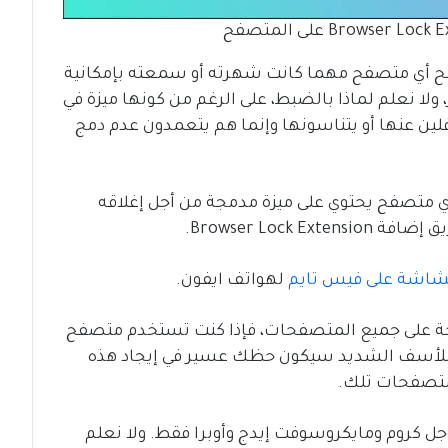
ح أي متصفح مهما كانت شهرته أو سمعته بإمكانية
لا نعلم لماذا بالضبط، على الرغم من كونها ميزة في
فلين عنها أو يتناسونها وإنما هم يتعمدون عدم دمج
أي متصفح يحتوي على ميزة مدمجة من أجل إغلاقه
Browser Lock.
شاشة على فيس تايم
لهواتف ايفون.
حة على جميع المتصفحات، فإذا كنت تستخدم متصفح
وزيلا فايرفوكس أو Brave أو Vivaldi، فللأسف الشديد سيكون حظك عسير في إيجاد هذه
ل كروم ومايكروسوفت إيدج وأوبرا فقط. ولا نعلم