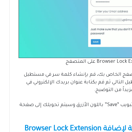
متصفح الخاص بك، قم بإنشاء كلمة سر في مستطيل
 المستطيل التالي ثم قم بكتابة عنوان بريدك الإلكتروني في
يداً من التوضيح.
بمجرد أن تنتهي من كتابة البيانات، انقر على تبويب “Save” باللون الأزرق وسيتم تحويلك إلى صفحة
ثالثاً: تمكين الإعدادات المتقدمة لإضافة Browser Lock Extension