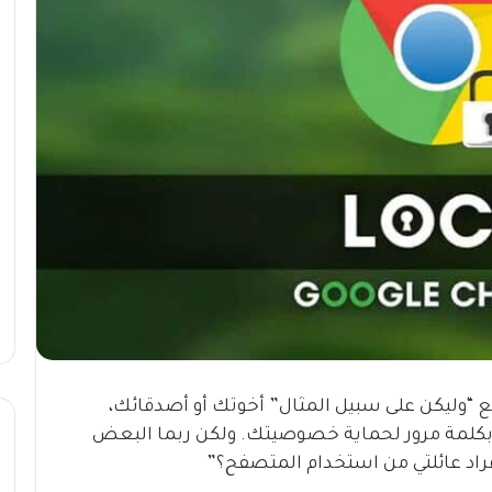
ع “وليكن على سبيل المثال” أخوتك أو أصدقائك،
بكلمة مرور لحماية خصوصيتك. ولكن ربما البعض
راد عائلتي من استخدام المتصفح؟”