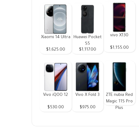
vivo X130
Xiaomi 14 Ultra
Huawei Pocket
S5
$1,155.00
$1,625.00
$1,117.00
Vivo iQOO 12
Vivo X Fold 3
ZTE nubia Red
Magic 11S Pro
$530.00
$975.00
Plus