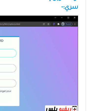
سري:-