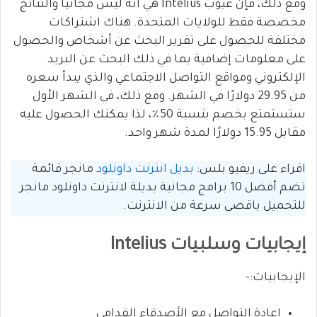
ومع ذلك، فإن عيوب Intelius هي أنه ليس مجانيًا والنتائج
مخصصة فقط للولايات المتحدة. هناك اشتراكات
مختلفة للحصول على تقرير البحث عن أشخاص والحصول
على معلومات إضافية بما في ذلك البحث عن البريد
الإلكتروني ومواقع التواصل الاجتماعي والذي يبدأ سعره
من 29.95 دولارًا في الشهر. ومع ذلك، في الشهر الأول
ستستمتع بخصم بنسبة 50٪، لذا يمكنك الحصول عليه
مقابل 15.95 دولارًا لمدة شهر واحد.
اقراء على ريفيو بلس:
بديل انترنت داونلود
مانجر قائمة
تضم أفضل 10 برامج مجانية بديلة لانترنت داونلود مانجر
للتحميل باقصى سرعة من الانترنت.
إيجابيات وسلبيات Intelius
الإيجابيات:-
إعادة التواصل مع الأصدقاء القدامى