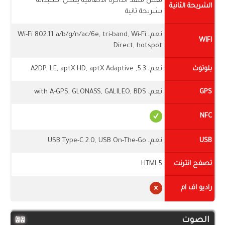
نفس منفذ الذاكرة الاضافية يمكن استبدالة
الشريحة الثانية
بشريحة ثانية
نعم، Wi-Fi 802.11 a/b/g/n/ac/6e, tri-band, Wi-Fi
WIFI
Direct, hotspot
بلوتوث
نعم، 5.3, A2DP, LE, aptX HD, aptX Adaptive
GPS
نعم، with A-GPS, GLONASS, GALILEO, BDS
NFC
USB
نعم، USB Type-C 2.0, USB On-The-Go
تصفح انترنت
HTML5
راديو اف ام
الصوت