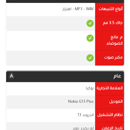
أنواع التنبيهات
MP3 - WAV - اهتزاز
جاك 3.5 مم
م. مانع
الضوضاء
مكبر صوت
عام
العلامة التجارية
نوكيا
الموديل
Nokia G13 Plus
نظام التشغيل
اندرويد 13
تاريخ الإعلان
لم يحدد بعد