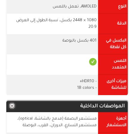
النوع
AMOLED، تعمل باللمس
1080 × 2448 بكسل، نسبة الطول إلى العرض
الدقة
20:9
البكسل في
401 بكسل بالبوصة
كل نقطة
اللمس
المتعدد
ميزات أخرى
- HDR10+
للشاشة
- 1B colors
المواصفات الداخلية
أجهزة
مستشعر البصمة (مدمج بالشاشة، optical)،
الاستشعار
مستشعر التسارع، الدوران، القرب، البوصلة