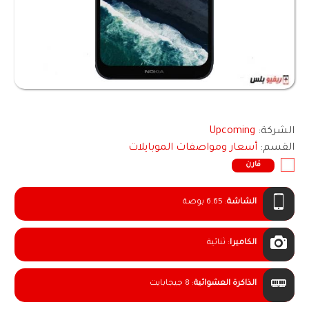
الشركة:
Upcoming
القسم:
أسعار ومواصفات الموبايلات
قارن
الشاشة
:
6.65 بوصة
الكاميرا
:
ثنائية
الذاكرة العشوائية
:
8 جيجابايت