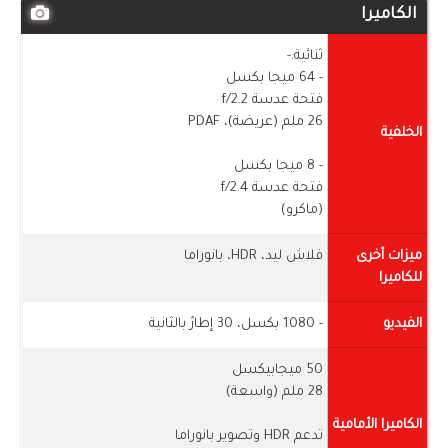
الكاميرا
ثنائية:-
- 64 ميجا بكسل
فتحة عدسة f/2.2
26 ملم (عريضة)، PDAF
الخلفية
- 8 ميجا بكسل
فتحة عدسة f/2.4
(ماكرو)
ميزات أخرى
فلاش ليد، HDR، بانوراما
للكاميرا
الفيديو
- 1080 بكسل، 30 إطارً بالثانية
50 ميجابيكسل
28 ملم (واسعة)
الكاميرا الأمامية
تدعم HDR وتصوير بانوراما