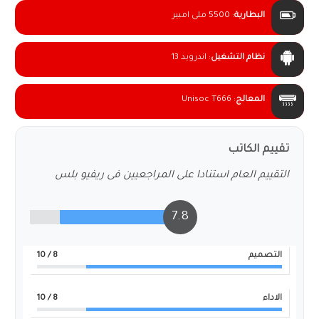
البطارية
:
5500 ملى امبير
نظام التشغيل
:
اندرويد 13
المعالج
:
Unisoc T666
تقييم الكاتب
التقييم العام استنادا على المراجعيين فى ريفيو بلس
7.8
التصميم
8
/ 10
الاداء
8
/ 10