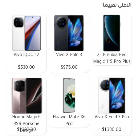
الاعلى تقييما
Vivo iQOO 12
Vivo X Fold 3
ZTE nubia Red
Magic 11S Pro Plus
$530.00
$975.00
Honor Magic6
Huawei Mate X6
Vivo X Fold 3 Pro
RSR Porsche
Pro
$1,392.00
$1,380.00
Design