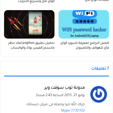
شبكات الواى فاى
الواى فاى وتسريع الانترنت
افضل البرامج لمعرفة باسورد الواى
تحميل تطبيق psiphon لفك حظر
فاى للهواتف والكمبيوتر
ماسنجر الفيس بوك والواتساب
‫7 تعليقات
ي
مدونة توب سوفت وير
:
ق
يوليو 21, 2015 الساعة 2:43 مساءً
و
جزاك الله خيرا وجعله في ميزان حسناتك
ل
Skype 7.7.32.102