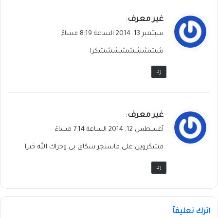
ي
غير معرف
:
ق
سبتمبر 13, 2014 الساعة 8:19 مساءً
و
شششششششششكرا
ل
رد
ي
غير معرف
:
ق
أغسطس 12, 2014 الساعة 7:14 مساءً
و
مشكروين على ماسنجر سكاى بى وجزاك الله خيرا
ل
رد
اترك تعليقاً