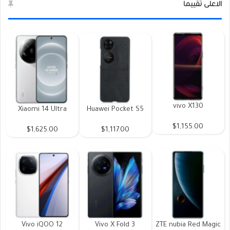
الاعلى تقييما
vivo X130
Xiaomi 14 Ultra
Huawei Pocket S5
$1,155.00
$1,625.00
$1,117.00
Vivo iQOO 12
Vivo X Fold 3
ZTE nubia Red Magic