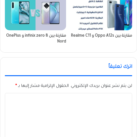
مقارنة بين Oppo A12s و Realme C11
مقارنة بين infinix zero 8 و OnePlus
Nord
اترك تعليقاً
لن يتم نشر عنوان بريدك الإلكتروني.
الحقول الإلزامية مشار إليها بـ
*
ا
ل
ت
ع
ل