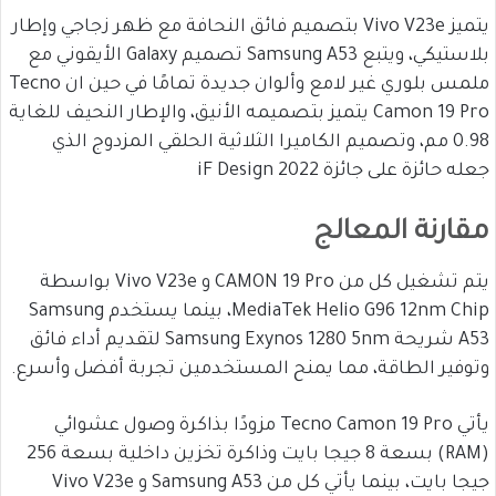
يتميز Vivo V23e بتصميم فائق النحافة مع ظهر زجاجي وإطار
بلاستيكي، ويتبع Samsung A53 تصميم Galaxy الأيقوني مع
ملمس بلوري غير لامع وألوان جديدة تمامًا في حين ان Tecno
Camon 19 Pro يتميز بتصميمه الأنيق، والإطار النحيف للغاية
0.98 مم، وتصميم الكاميرا الثلاثية الحلقي المزدوج الذي
جعله حائزة على جائزة 2022 iF Design
مقارنة المعالج
يتم تشغيل كل من CAMON 19 Pro و Vivo V23e بواسطة
MediaTek Helio G96 12nm Chip، بينما يستخدم Samsung
A53 شريحة Samsung Exynos 1280 5nm لتقديم أداء فائق
وتوفير الطاقة، مما يمنح المستخدمين تجربة أفضل وأسرع.
يأتي Tecno Camon 19 Pro مزودًا بذاكرة وصول عشوائي
(RAM) بسعة 8 جيجا بايت وذاكرة تخزين داخلية بسعة 256
جيجا بايت، بينما يأتي كل من Samsung A53 و Vivo V23e