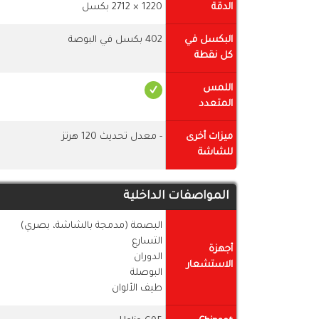
الدقة
1220 × 2712 بكسل
البكسل في
402 بكسل في البوصة
كل نقطة
اللمس
المتعدد
ميزات أخرى
- معدل تحديث 120 هرتز
للشاشة
المواصفات الداخلية
البصمة (مدمجة بالشاشة، بصري)
التسارع
أجهزة
الدوران
الاستشعار
البوصلة
طيف الألوان