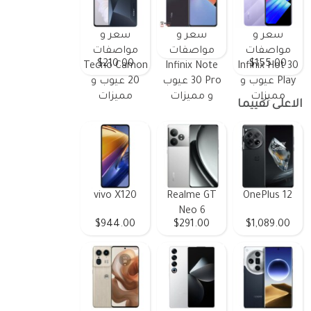
سعر و
سعر و
سعر و
مواصفات
مواصفات
مواصفات
$210.00
$155.00
Tecno Camon
Infinix Note
Infinix Hot 30
Play عيوب و
30 Pro عيوب
20 عيوب و
مميزات
و مميزات
مميزات
الاعلى تقييما
vivo X120
Realme GT
OnePlus 12
Neo 6
$944.00
$291.00
$1,089.00