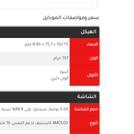
سعر ومواصفات الموبايل
الهيكل
الابعاد
162.15 × 75.7 × 8.49 ملم
الوزن
197 جرام
أسود
الألوان
ألوان اخرى
الشاشة
حجم الشاشة
6.69 بوصة، تستحوذ على 88.8% نسبة الشاشة إلى جسم الموبايل
النوع
AMOLED كابستيف تدعم اللمس 16 مليون لون