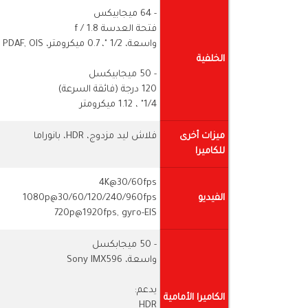
- 64 ميجابيكس
فتحة العدسة f / 1.8
واسعة، 1/2 "، 0.7 ميكرومتر، PDAF, OIS
الخلفية
- 50 ميجابيكسل
120 درجة (فائقة السرعة)
1/4" ، 1.12 ميكرومتر
ميزات أخرى
فلاش ليد مزدوج، HDR، بانوراما
للكاميرا
4K@30/60fps
الفيديو
1080p@30/60/120/240/960fps
720p@1920fps, gyro-EIS
- 50 ميجابكسل
واسعة، Sony IMX596
يدعم:
الكاميرا الأمامية
HDR