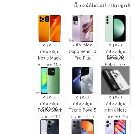
الموبايلات المضافة حديثًا
سعر و
مواصفات
سعر و
مواصفات
Oppo Reno 10
مواصفات
$500.00
Nokia Magic
Pro Plus
Samsung
Galaxy S23
Max عيوب و
FE ومميزات
مميزات
وعيوب
سعر و
سعر و
سعر و
مواصفات
مواصفات
مواصفات
$160.00
Tecno Spark
Tecno Pova 5
Infinix Note
50 Pro عيوب
Pro عيوب و
10C عيوب و
و مميزات
مميزات
مميزات