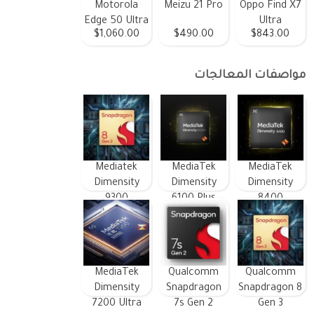
Motorola
Meizu 21 Pro
Oppo Find X7
Edge 50 Ultra
Ultra
$1,060.00
$490.00
$843.00
مواصفات المعالجات
Mediatek
MediaTek
MediaTek
Dimensity
Dimensity
Dimensity
9300
6100 Plus
8400
MediaTek
Qualcomm
Qualcomm
Dimensity
Snapdragon
Snapdragon 8
7200 Ultra
7s Gen 2
Gen 3