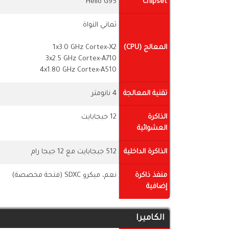
Helio G95
Chipset
ثماني النواة
المعالج (CPU)
1x3.0 GHz Cortex-X2
3x2.5 GHz Cortex-A710
4x1.80 GHz Cortex-A510
تقنية المعالجة
4 نانومتر
الذاكرة
12 جيجابايت
العشوائية
الذاكرة الداخلية
512 جيجابايت مع 12 جيجا رام
منفذ ذاكرة
نعم، ميكرو SDXC (فتحة مخصصة)
إضافية
الكاميرا