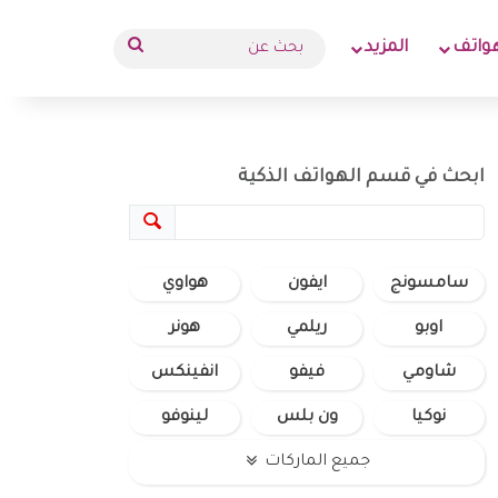
بحث
واتف
المزيد
عن
ابحث في قسم الهواتف الذكية
سامسونج
ايفون
هواوي
اوبو
ريلمي
هونر
شاومي
فيفو
انفينكس
نوكيا
ون بلس
لينوفو
جميع الماركات