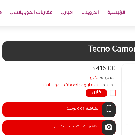
الرئيسية
اندرويد
اخبار
مقارنات الموبايلات
ه
Tecno Camo
$416.00
الشركة:
تكنو
القسم:
أسعار ومواصفات الموبايلات
قارن
الشاشة
:
6.69 بوصة
الكاميرا
:
50+64 ميجا بيكسل