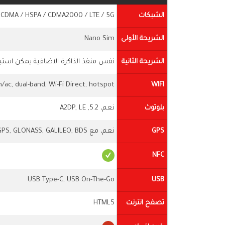
الشبكات
 CDMA / HSPA / CDMA2000 / LTE / 5G
الشريحة الأولى
Nano Sim
الشريحة الثانية
نفس منفذ الذاكرة الاضافية يمكن استبد
n/ac, dual-band, Wi-Fi Direct, hotspot
WIFI
بلوتوث
نعم، 5.2, A2DP, LE
GPS
نعم، مع A-GPS, GLONASS, GALILEO, BDS
NFC
USB Type-C, USB On-The-Go
USB
تصفح انترنت
HTML5