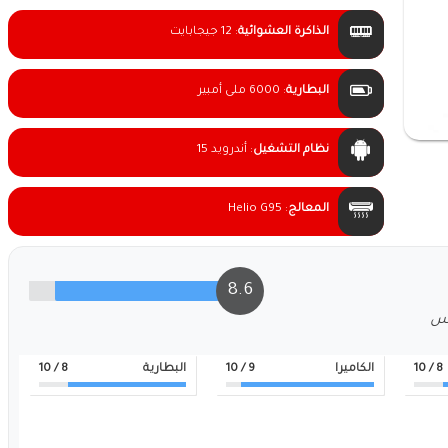
الذاكرة العشوائية
:
12 جيجابايت
البطارية
:
6000 ملى أمبير
نظام التشغيل
:
أندرويد 15
المعالج
:
Helio G95
8.6
لس
8
/ 10
الكاميرا
9
/ 10
البطارية
8
/ 10