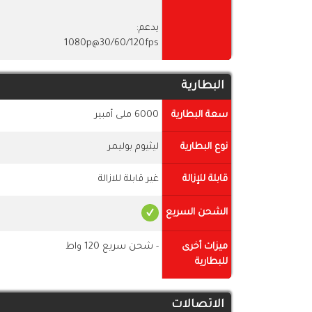
يدعم:
1080p@30/60/120fps
البطارية
سعة البطارية
6000 ملى أمبير
نوع البطارية
ليثيوم بوليمر
قابلة للإزالة
غير قابلة للازالة
الشحن السريع
ميزات أخرى
- شحن سريع 120 واط
للبطارية
الاتصالات