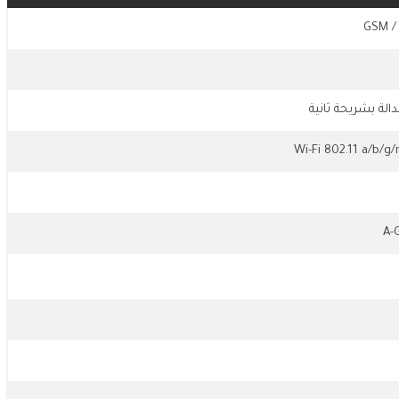
GSM /
الة بشريحة ثانية
Wi-Fi 802.11 a/b/g/