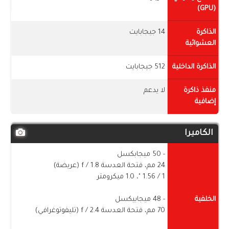
(GPU)
الذاكرة
14 جيجابايت
العشوائية
الذاكرة الداخلية
512 جيجابايت
منفذ ذاكرة
لا يدعم
إضافية
الكاميرا
- 50 ميجابكسل
24 مم، فتحة العدسة f / 1.8 (عريضة)
1 / ​​1.56 "، 1.0 ميكرومتر
الخلفية
- 48 ميجابيكسل
70 مم، فتحة العدسة f / 2.4 (تليفوتوغرافي)