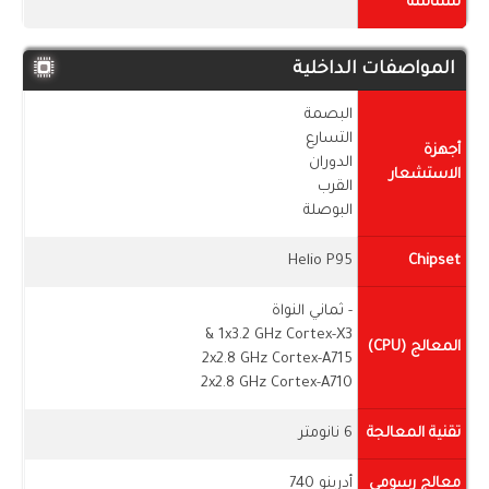
للشاشة
المواصفات الداخلية
البصمة
التسارع
أجهزة
الدوران
الاستشعار
القرب
البوصلة
Helio P95
Chipset
- ثماني النواة
1x3.2 GHz Cortex-X3 &
المعالج (CPU)
2x2.8 GHz Cortex-A715
2x2.8 GHz Cortex-A710
تقنية المعالجة
6 نانومتر
معالج رسومي
أدرينو 740