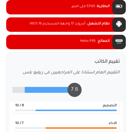
البطارية
:
5700 ملى امبير
نظام التشغيل
:
أندرويد 17 واجهه المستخدم HIOS 16
المعالج
:
Helio P95
تقييم الكاتب
التقييم العام استنادا على المراجعيين فى ريفيو بلس
7.8
التصميم
8
/ 10
الاداء
7
/ 10