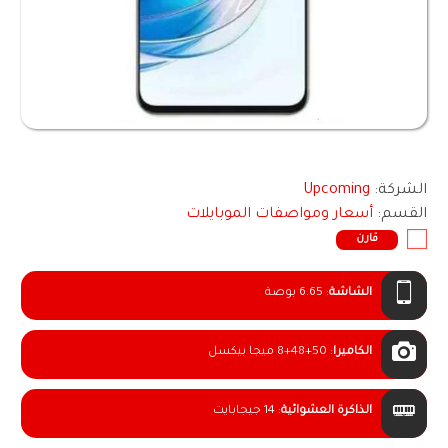
الشركة:
Upcoming
القسم:
أسعار ومواصفات الموبايلات
قارن
الشاشة
:
6.65 بوصة
الكاميرا
:
8+48+50 ميجا بيكسل
الذاكرة العشوائية
:
14 جيجابايت