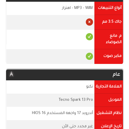
أنواع التنبيهات
MP3 - WAV - اهتزاز
جاك 3.5 مم
م. مانع
الضوضاء
مكبر صوت
عام
العلامة التجارية
تكنو
الموديل
Tecno Spark 13 Pro
نظام التشغيل
أندرويد 17 واجهه المستخدم HIOS 16
تاريخ الإعلان
غير محدد حتى الأن