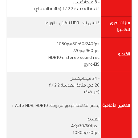
- 8 ميجابكسل
فتحة العدسة f / 2.2 (فائقة الاتساع)
ميزات أخرى
فلاش ليد، HDR تلقائي، بانوراما
للكاميرا
1080p@30/60/240fps
720p@960fps
الفيديو
HDR10+, stereo sound rec
gyro-EIS
- 24 ميجابيكسل
26 مم، فتحة العدسة f / 2.2
(عريضة)
الكاميرا الأمامية
يدعم: مكالمة فيديو مزدوجة، Auto-HDR, HDR10 +
الفيديو:
- 4K@30/60fps
1080p@30fps