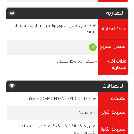
البطارية
5700 ملي امبير، ليثيوم بوليمر، البطارية غير قابلة
سعة البطارية
للازالة
الشحن السريع
ميزات أخرى
- شحن 50 واط سلكي
للبطارية
الاتصالات
الشبكات
GSM / CDMA / HSPA / EVDO / LTE / 5G
الشريحة الأولى
Nano Sim
نفس منفذ الذاكرة الاضافية يمكن استبدالة
الشريحة الثانية
بشريحة ثانية