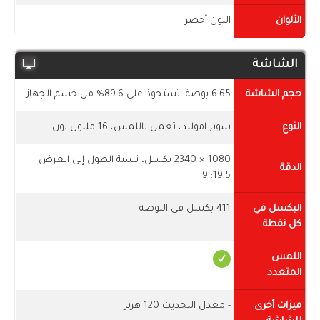
الألوان
اللون أخضر
الشاشة
حجم الشاشة
6.65 بوصة، تستحوذ على 89.6% من جسم الجهاز
النوع
سوبر اموليد، تعمل باللمس، 16 مليون لون
1080 × 2340 بكسل، نسبة الطول إلى العرض
الدقة
19.5: 9
البكسل في
411 بكسل في البوصة
كل نقطة
اللمس
المتعدد
ميزات أخرى
- معدل التحديث 120 هرتز