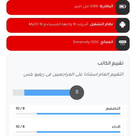
البطارية
:
5366 ملى امبير
نظام التشغيل
:
أندرويد 16 واجهه المستخدم MyOS 16
المعالج
:
Dimensity 1300
تقييم الكاتب
التقييم العام استنادا على المراجعيين فى ريفيو بلس
8
التصميم
8
/ 10
الاداء
8
/ 10