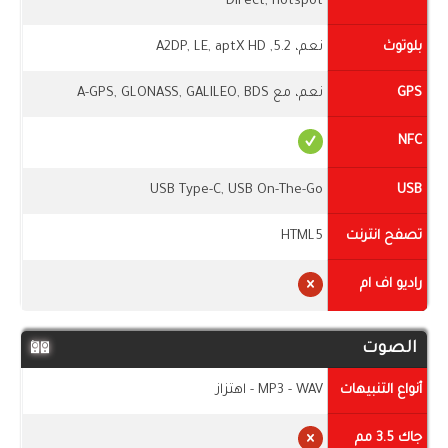
Direct, hotspot
بلوتوث
نعم، 5.2, A2DP, LE, aptX HD
GPS
نعم، مع A-GPS, GLONASS, GALILEO, BDS
NFC
USB Type-C, USB On-The-Go
USB
تصفح انترنت
HTML5
راديو اف ام
الصوت
أنواع التنبيهات
MP3 - WAV - اهتزاز
جاك 3.5 مم