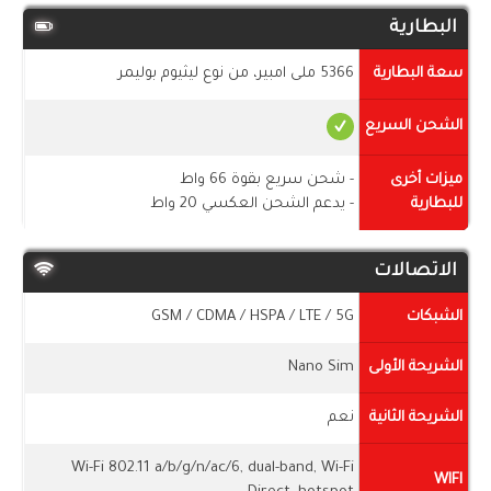
البطارية
سعة البطارية
5366 ملى امبير، من نوع ليثيوم بوليمر
الشحن السريع
ميزات أخرى
- شحن سريع بقوة 66 واط
للبطارية
- يدعم الشحن العكسي 20 واط
الاتصالات
الشبكات
GSM / CDMA / HSPA / LTE / 5G
الشريحة الأولى
Nano Sim
الشريحة الثانية
نعم
Wi-Fi 802.11 a/b/g/n/ac/6, dual-band, Wi-Fi
WIFI