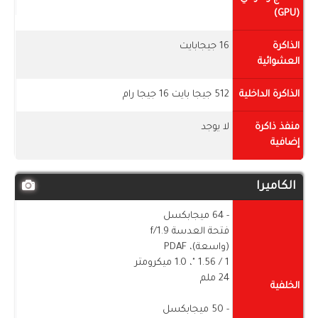
(GPU)
الذاكرة
16 جيجابايت
العشوائية
الذاكرة الداخلية
512 جيجا بايت 16 جيجا رام
منفذ ذاكرة
لا يوجد
إضافية
الكاميرا
- 64 ميجابكسل
فتحة العدسة f/1.9
(واسعة)، PDAF
1 / ​​1.56 "، 1.0 ميكرومتر
24 ملم
الخلفية
- 50 ميجابكسل