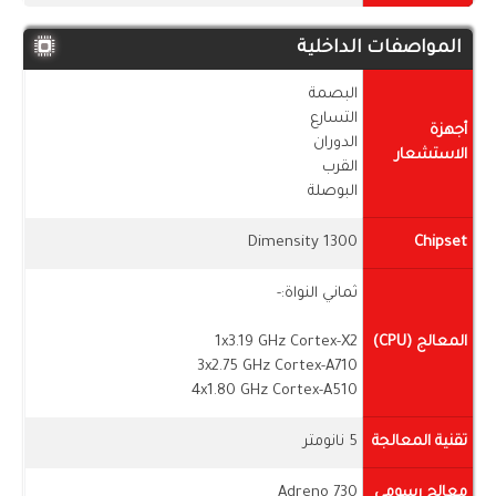
المواصفات الداخلية
البصمة
التسارع
أجهزة
الدوران
الاستشعار
القرب
البوصلة
Dimensity 1300
Chipset
ثماني النواة:-
المعالج (CPU)
1x3.19 GHz Cortex-X2
3x2.75 GHz Cortex-A710
4x1.80 GHz Cortex-A510
تقنية المعالجة
5 نانومتر
معالج رسومي
Adreno 730