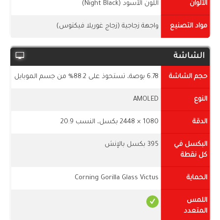
الألوان
اللون الأسود (Night Black)
مواد التصنيع
واجهة زجاجية (زجاج غوريلا فيكتوس)
الشاشة
حجم الشاشة
6.78 بوصة، تستحوذ على 88.2% من جسم الموبايل
النوع
AMOLED
الدقة
1080 × 2448 بكسل، النسب 20:9
البكسل في
395 بكسل بالإنش
كل نقطة
الحماية
Corning Gorilla Glass Victus
اللمس
المتعدد