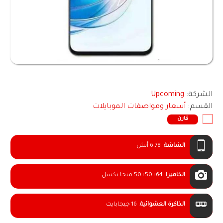
الشركة:
Upcoming
القسم:
أسعار ومواصفات الموبايلات
قارن
الشاشة
:
6.78 أنش
الكاميرا
:
50+50+64 ميجا بكسل
الذاكرة العشوائية
:
16 جيجابايت