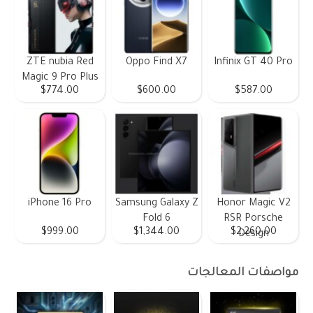
ZTE nubia Red
Oppo Find X7
Infinix GT 40 Pro
Magic 9 Pro Plus
$774.00
$600.00
$587.00
iPhone 16 Pro
Samsung Galaxy Z
Honor Magic V2
Fold 6
RSR Porsche
$999.00
$1,344.00
$2,260.00
Design
مواصفات المعالجات