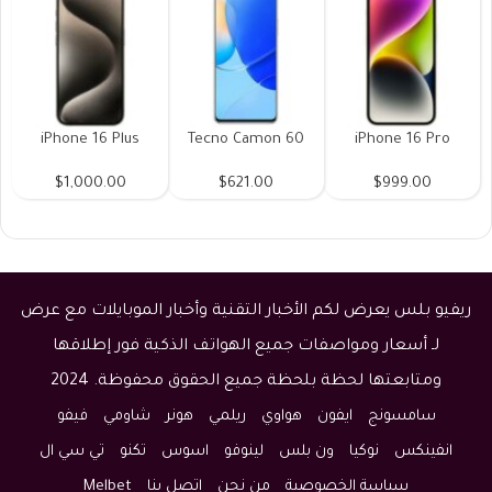
iPhone 16 Plus
Tecno Camon 60
iPhone 16 Pro
$1,000.00
$621.00
$999.00
ريفيو بلس يعرض لكم الأخبار التقنية وأخبار الموبايلات مع عرض
لـ أسعار ومواصفات جميع الهواتف الذكية فور إطلاقها
ومتابعتها لحظة بلحظة جميع الحقوق محفوظة. 2024
سامسونج
ايفون
هواوي
ريلمي
هونر
شاومي
فيفو
انفينكس
نوكيا
ون بلس
لينوفو
اسوس
تكنو
تي سي ال
سياسة الخصوصية
من نحن
اتصل بنا
Melbet