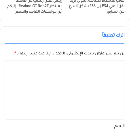
تفاديًا للأخطاء السابقة، سوني تريد
ريلمي تعلن رسمياً عن هاتفها
نقل لاعبي PS4 إلى PS5 بشكل أسرع
المنتظر Realme GT Neo2T – إليكم
من السابق
أبرز مواصفات الهاتف والسعر
اترك تعليقاً
لن يتم نشر عنوان بريدك الإلكتروني.
الحقول الإلزامية مشار إليها بـ
*
ا
ل
ت
ع
ل
ي
ق
*
الاسم