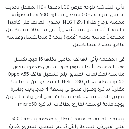
تأتي الشاشة بلوحة عرض LCD دقتها +HD بمعدل تحديث
قياسي سرعته 60Hz بمعدل سطوع 500 نقطة ضوئية
محمية بزجاج طراز NEG T2X-1. يحتوي الهاتف على كاميرا
خلفية ثلاثية تمتاز بمستشعر رئيسي بدقة 50 ميجابكسل
مصحوباً عدسة بوكيه (عُمق) بدقة 2 ميجابكسل وعدسة
ماكرو بدقة 2 ميجابكسل.
في المقدمة يأتي الهاتف بكاميرا دقتها 16 ميجابكسل
ومن المفترض أنها ستوفر صور سيلفي جيدة وستكون
مناسبة لمكالمات الفيديو. يتم تشغيل هاتف Oppo A55
4G بواسطة معالج Helio G80 الاقتصادي من ميديا تيك
مقترناً بذاكرة وصول عشوائي بسعة 4 جيجابايت وذاكرة
تخزين داخلية بسعة 64 جيجابايت، ومن أجل زيادة التخزين
يوجد فتحة توسعة لقارئ بطاقات الذاكرة microSD.
يستمد الهاتف طاقته من بطارية ضخمة بسعة 5000
مللي أمبير في الساعة والتي تدعم الشحن السريع بقدرة