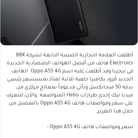
أطلقت العلامة التجارية الصينية التابعة لشركة BBK
Electroics هاتف من أفضل الهواتف الاقتصادية الجديدة
في نيجريا وقد أطلقت عليه اسم Oppo A55 4G. الهاتف
الجديد مُزود بكاميرا خلفية ثلاثية تمتاز بمستشعر رئيسي
بدقة 50 ميجابكسل ويأتي مدعوماً بمعالج مركزي من
ميديا تيك إحدى طرازات Helio المتواضعة. والآن، لنتعرف
على سعر ومواصفات هاتف Oppo A55 4G بالتفصيل من
خلال هذا التقرير.
سعر ومواصفات هاتف Oppo A55 4G:-