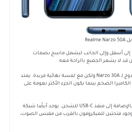
Realm
يمتد إلى أسفل وإلى الجانب ليشمل ماسح بصمات
ن قد لا يشعر الجميع بالراحة معه.
تحافظ Realme على التصميم ذي النمط المزدوج لـ Narzo 30A ولكن مع لمسة نهائية فريدة. يمتد
لكاميرا الضخم بينما يكون الجزء الأكثر نعومة على
يحتفظ Narzo 50A بمقبس سماعة الرأس بالإضافة إلى منفذ USB-C للشحن. يوجد أيضًا شبكة
 وجود فتحتين للميكروفون بالقرب من مقبس الصوت،