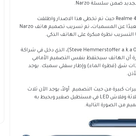
الجدير بالذكر ان نفس الأمر حدث مع هاتف Realme 4 حيث تم تخطي هذا الاصدار واطلقت
الشركة Realme 5 مباشرة متخطية رقم 4. بعيدًا عن المسميات، تم تسريب تصميم هاتف Narzo
مصدر الصورة هو المسرب الشهير (Steve Hemmerstoffer a.k.a Onleaks)، الذي دخل في شراكة
ة أن الهاتف سيحتفظ بنفس التصميم الأمامي
على شاشة ذات شق (قطرة الماء) وإطار سفلي سميك. يوجد
ذن.
ت كبيرة من حيث التصميم. أولاً، يوجد الآن ثلاث
كاميرات خلفية. يتم وضع المستشعرات الثلاثة وفلاش LED في مستطيل صغير ويحيط به
يم من الصورة التالية.