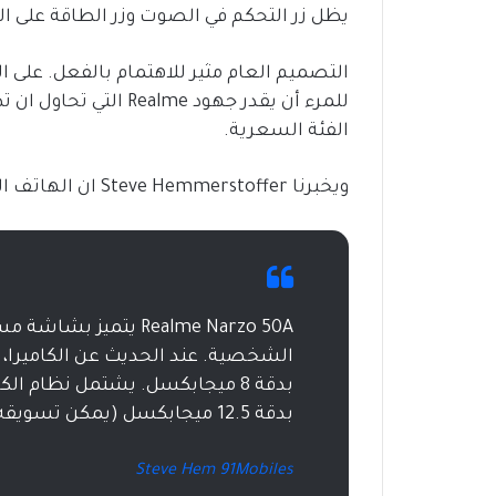
يظل زر التحكم في الصوت وزر الطاقة على اليمين بينما
التصميم العام مثير للاهتمام بالفعل. على ا
للمرء أن يقدر جهود e
الفئة السعرية.
ويخبرنا Steve Hemmerstoffer ان الهاتف القادم Realme Narzo 50A يحمل المواصفات التالية:-
Realme Narzo 50A يتم
الشخصية. عند الحديث عن الكاميرا، ف
بدقة 8 ميجابكسل. يشتمل نظام ا
بدقة 12.5 ميجابكسل (يمكن تسويقه كـ كاميرا بدقة 13 ميجابكسل).
Steve Hem 91Mobiles