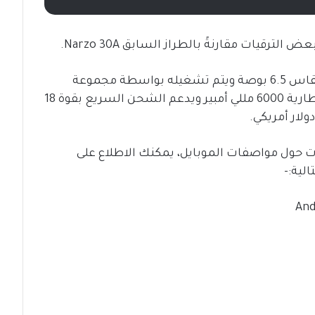
للتذكير، يتميز Realme Narzo 30A بشاشة مقاس 6.5 بوصة ويتم تشغيله بواسطة مجموعة
شرائح MediaTek Helio G85. الجهاز مزود ببطارية 6000 مللي أمبير ويدعم الشحن السريع بقوة 18
 حول مواصفات الموبايل، يمكنك الاطلاع على