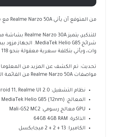
من المتوقع أن يأتي Realme Narzo 50A مع بعض الترقيات مقارنةً بالطراز السابق Narzo 30A.
وات، ويأتي بتكلفة سعرية معقولة بنحو 118 دولار أمريكي.
تحديث: تم الكشف عن المزيد من المعلومات
مواصفات Realme Narzo 50A من القائمة التالية:-
نظام التشغيل: Android 11, Realme UI 2.0
المعالج: MediaTek Helio G85 (12nm)
GPU معالج رسومي: Mali-G52 MC2
الذاكرة: 64GB 4GB RAM
الكاميرا: 13 + 2 + 2 ميجابكسل