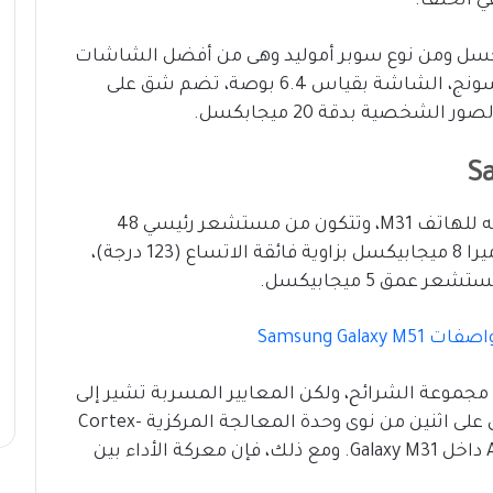
ي الخلف.
ميزات الشاشة أنها تأتي بدقة 1080 بكسل ومن نوع سوبر أموليد وهى من أفضل الشاشات
بالأسواق حاليا وهي من تصنيع شركة سامسونج، الشاشة بقياس 6.4 بوصة، تضم شق على
الكاميرا الخلفية رباعية وتعمل بشكل مشابه للهاتف M31، وتتكون من مستشعر رئيسي 48
ميجابيكسل (فتحة f/2.0 0.8µm بكسل)، كاميرا 8 ميجابيكسل بزاوية فائقة الاتساع (123 درجة)،
ت Samsung Galaxy M51
اصيل كثيرة حول مجموعة الشرائح، ولكن المعايير المسربة تشير إلى
مجموعة شرائح MediaTek Helio P65. يحتوي على اثنين من نوى وحدة المعالجة المركزية Cortex-
A75، وهما أحدث وأقوى من النوى الأربعة A73 داخل Galaxy M31. ومع ذلك، فإن معركة الأداء بين