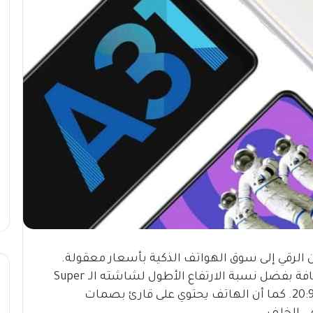
 الرقي إلى سوق الهواتف الذكية بأسعار معقولة.
بالمقارنة مع اخية السابق M31، فهو أكثر نحافة بفضل نسبة الارتفاع الأطول لشاشته الـ Super
AMOLED حيث ان نسبة العرض إلى الارتفاع 20:9. كما أن الهاتف يحتوي على قارئ بصمات