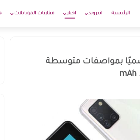
الرئيسية
اندرويد
اخبار
مقارنات الموبايلات
ه
نج جالكسي A31 رسميًا بمواصفات متوسطة