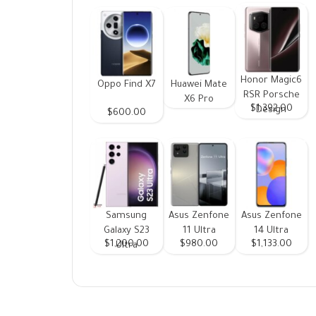
Honor Magic6
Oppo Find X7
Huawei Mate
RSR Porsche
X6 Pro
$1,392.00
Design
$600.00
Samsung
Asus Zenfone
Asus Zenfone
Galaxy S23
11 Ultra
14 Ultra
$1,200.00
$980.00
$1,133.00
Ultra