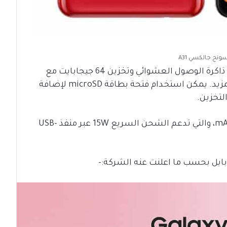
نج جالكسي A31
على أي حال، يأتي الهاتف مع 4 جيجابايت من ذاكرة الوصول العشوائي وتخزين 64 جيجابايت مع
خيار 6/128 جيجابايت لأولئك الذين يريدون المزيد. يمكن استخدام فتحة بطاقة microSD لإضافة
يعمل Samsung Galaxy A31 ببطارية 5000 mAh، والتي تدعم الشحن السريع 15W عبر منفذ USB-
بايل بحسب ما اعلنت عنه الشركة:-