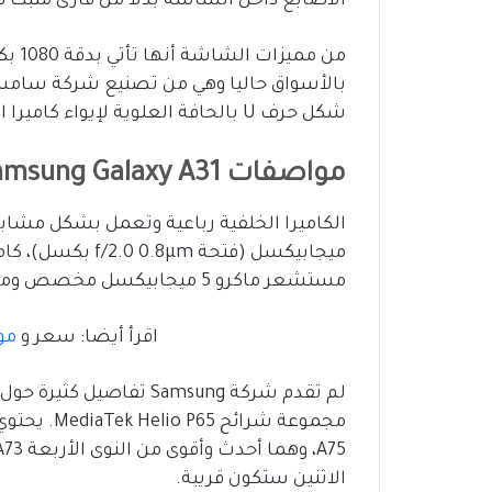
الأصابع داخل الشاشة بدلاً من قارئ مثبت ف
من م
شكل حرف U بالحافة العلوية لإيواء كاميرا الصور الشخصية بدقة 20 ميجابكسل.
مواصفات Samsung Galaxy A31
مستشعر ماكرو 5 ميجابيكسل مخصص ومستشعر عمق 5 ميجابيكسل.
اقرأ أيضا: سعر و
مواصفا
لم تقدم شركة Samsung تف
الاثنين ستكون قريبة.