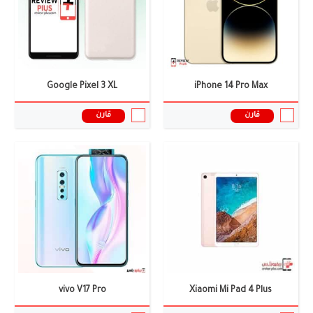
البطارية:
البطارية:
4100 ملى امبير
نظام التشغيل:
نظام التشغيل:
اندرويد 9.0
المعالج:
المعالج:
سناب دراجون 675
سعر ومواصفات الموبايل ←
سعر ومواصفات الموبايل ←
Google Pixel 3 XL
iPhone 14 Pro Max
قارن
قارن
الشاشة:
6.7 بوصة
الشاشة:
6.7 انش
الكاميرا:
كاميرا رباعية :- 48+8+5+2 ميجابكسل
الكاميرا:
ثلاثية: 12+64+12 ميجا بكسل
الذاكرة العشوائية:
4/6 جيجابايت
الذاكرة العشوائية:
8 جيجابايت رام
البطارية:
5000 ملى امبير
البطارية:
4800 ملى امبير
نظام التشغيل:
أندرويد 10.0
نظام التشغيل:
اندرويد 11
المعالج:
سناب دراجون 765G
المعالج:
سناب دراجون 888 / إكسينوس 2100
سعر ومواصفات الموبايل ←
سعر ومواصفات الموبايل ←
vivo V17 Pro
Xiaomi Mi Pad 4 Plus