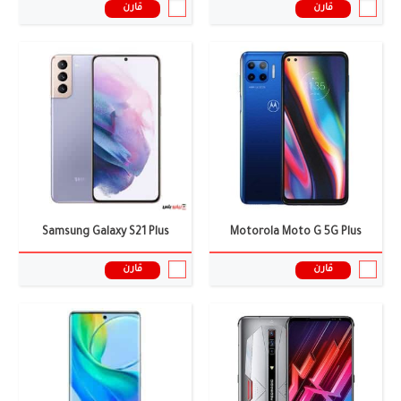
قارن
قارن
الشاشة:
6.8 بوصة
الشاشة:
6.80 بوصة
الكاميرا:
ثلاثية: 64+8+2 ميجا بكسل
الكاميرا:
8+50+64 ميجا بيكسل
الذاكرة العشوائية:
8/12 جيجابايت
الذاكرة العشوائية:
18 جيجابايت
البطارية:
5050 ملى امبير
البطارية:
5200 ملى امبير
نظام التشغيل:
اندرويد 11
نظام التشغيل:
HarmonyOS 5.0
المعالج:
Snapdragon 888
المعالج:
Kirin 9000
سعر ومواصفات الموبايل ←
سعر ومواصفات الموبايل ←
Samsung Galaxy S21 Plus
Motorola Moto G 5G Plus
قارن
قارن
الشاشة:
6.61 بوصة
الكاميرا:
5+50+50 ميجا بيكسل
الشاشة:
6.82 انش (LTPO3 AMOLED)
الذاكرة العشوائية:
12 جيجابايت
الكاميرا:
50+50+50 ميجا بيكسل
البطارية:
5500 ملى امبير
الذاكرة العشوائية:
12/16 جيجابايت (Ram)
نظام التشغيل:
اندرويد 15
البطارية:
5000 ملي امبير