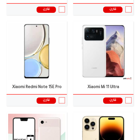
قارن
قارن
الشاشة:
6.7 بوصة
الشاشة:
6.3 انش
الكاميرا:
48 + 12 + 12 ميجا بيكسل + TOF 3D LiDAR
الكاميرا:
12 ميجا بكسل
الذاكرة العشوائية:
6 جيجابايت
الذاكرة العشوائية:
4 جيجابايت
البطارية:
4323 ملى امبير
البطارية:
3430 ملى امبير
نظام التشغيل:
iOS 16
نظام التشغيل:
اندرويد 9 الفطيرة
المعالج:
Apple A16 Bionic
المعالج:
سناب دراجون 845
سعر ومواصفات الموبايل ←
سعر ومواصفات الموبايل ←
Xiaomi Redmi Note 15E Pro
Xiaomi Mi 11 Ultra
قارن
قارن
الشاشة:
الشاشة:
6.44 بوصة
الكاميرا:
الكاميرا:
رباعية
الذاكرة العشوائية:
الذاكرة العشوائية:
8 جيجابايت