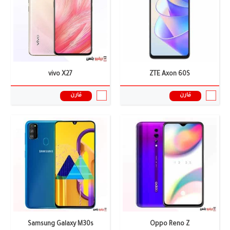
الذاكرة العشوائية:
6 جيجابايت
الذاكرة العشوائية:
4/6 جيجابايت
البطارية:
4035 ملى امبير
البطارية:
6,000 mAh
نظام التشغيل:
اندرويد 9.0
نظام التشغيل:
اندرويد (Pie)
المعالج:
Helio P90
المعالج:
Exynos 9611
سعر ومواصفات الموبايل ←
سعر ومواصفات الموبايل ←
vivo X27
ZTE Axon 60S
قارن
قارن
الشاشة:
6.81 انش
الشاشة:
6.77 بوصة
الكاميرا:
كاميرا ثلاثية: 50+48+48 ميجا بكسل
الكاميرا:
50+64+108 ميجا بيكسل
الذاكرة العشوائية:
8/12 جيجابايت RAM
الذاكرة العشوائية:
14 جيجا رام
البطارية:
5000 ملى امبير
البطارية:
5900 ملى امبير
نظام التشغيل:
أندرويد 11
نظام التشغيل:
أندرويد 15
المعالج:
سناب دراجون 888
المعالج:
Snapdragon 8 Plus Gen 1
سعر ومواصفات الموبايل ←
سعر ومواصفات الموبايل ←
Samsung Galaxy M30s
Oppo Reno Z