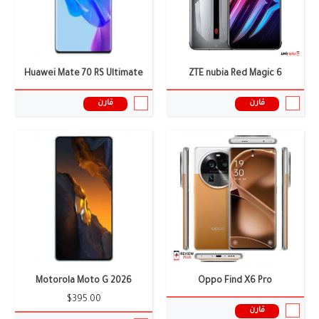
المعالج:
Dimensity 8000
نظام التشغيل:
اندرويد 13 - ColorOS 13.1
سعر ومواصفات الموبايل ←
المعالج:
Snapdragon 8 Gen 2
سعر ومواصفات الموبايل ←
Huawei Mate 70 RS Ultimate
ZTE nubia Red Magic 6
قارن
قارن
Motorola Moto G 2026
Oppo Find X6 Pro
$395.00
قارن