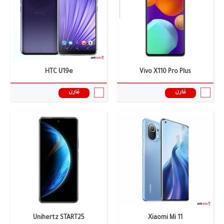
الذاكرة العشوائية:
8/12 جيجابايت RAM
الذاكرة العشوائية:
12/14 جيجابايت
البطارية:
4600 ملى امبير
البطارية:
5500 ملى أمبير
نظام التشغيل:
أندرويد 11
نظام التشغيل:
أندرويد 14
المعالج:
سناب دراجون 888
المعالج:
Snapdragon 8 Gen 1
سعر ومواصفات الموبايل ←
سعر ومواصفات الموبايل ←
HTC U19e
Vivo X110 Pro Plus
قارن
قارن
الشاشة:
6.82 بوصة
الشاشة:
6.81 أنش، LCD
الكاميرا:
50+64+108 ميجا بيكسل
الكاميرا:
ثلاثية 108+20+2 ميجا بيكسل
الذاكرة العشوائية:
14/16 جيجابايت
الذاكرة العشوائية:
12 جيجابايت
البطارية:
13670 ملى أمبير
البطارية:
22,000 ملى أمبير، 66 واط
نظام التشغيل:
اندرويد 15
نظام التشغيل:
أندرويد 12
المعالج:
Dimensity 9000 Plus
المعالج:
MediaTek MT6789
سعر ومواصفات الموبايل ←
سعر ومواصفات الموبايل ←
Unihertz START25
Xiaomi Mi 11