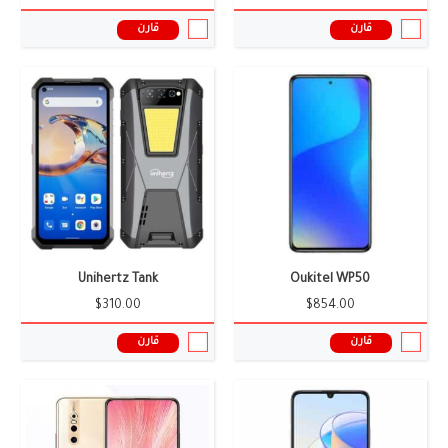
قارن
قارن
الشاشة:
6.96 بوصة
الشاشة:
6.39 بوصة
الكاميرا:
24+64+64 ميجا بيكسل
الكاميرا:
ثلاثية 48 + 13 + 5 ميجا بكسل
الذاكرة العشوائية:
14 جيجابايت
الذاكرة العشوائية:
8 جيجابايت
البطارية:
4700 ملى امبير
البطارية:
4000 ملى امبير
نظام التشغيل:
أندرويد 15 واجهه المستخدم MyOS 15
نظام التشغيل:
اندرويد 9.0
المعالج:
Snapdragon 8 Gen 1
المعالج:
سناب دراجون 675
سعر ومواصفات الموبايل ←
سعر ومواصفات الموبايل ←
Unihertz Tank
Oukitel WP50
$310.00
$854.00
قارن
قارن
الشاشة:
6.4 يوصة
الشاشة:
6.4 انش
الكاميرا:
مزدوجة 48 + 5 ميجا بكسل
الكاميرا:
48+8+5 ميجا بكسل