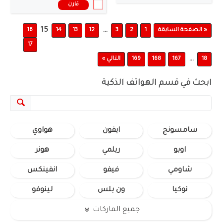
قارن
15
…
« الصفحة السابقة
1
2
3
12
13
14
16
17
…
18
167
168
169
التالي »
ابحث في قسم الهواتف الذكية
سامسونج
ايفون
هواوي
اوبو
ريلمي
هونر
شاومي
فيفو
انفينكس
نوكيا
ون بلس
لينوفو
جميع الماركات