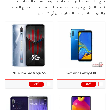
تابع على ريفيو بلس احدث أسعار ومواصفات الموبايلات
(الجوالات) مع مراجعات حصرية لجميع الجوالات تابع السعر
والمواصفات وابدأ بالمقارنة بين أي هاتفين
الشاشة:
6.71 بوصة
الشاشة:
6.0 انش
الكاميرا:
2+24+50 ميجا بيكسل
الكاميرا:
12+20 ميجا بكسل
الذاكرة العشوائية:
12 جيجابايت
الذاكرة العشوائية:
6 جيجابايت
البطارية:
5600 ملى امبير
البطارية:
3930 ملى امبير
نظام التشغيل:
أندرويد 14
نظام التشغيل:
Android 9.0
المعالج:
Snapdragon 8 Gen 1
المعالج:
سناب دراجون 710
سعر ومواصفات الموبايل ←
سعر ومواصفات الموبايل ←
ZTE nubia Red Magic 5S
Samsung Galaxy A30
قارن
قارن
الشاشة:
6.81 انش
الشاشة:
6.86 بوصة
الكاميرا:
كاميرا ثلاثية: 108+13+5 ميجا بكسل
الكاميرا:
2+20+108 ميجا بيكسل