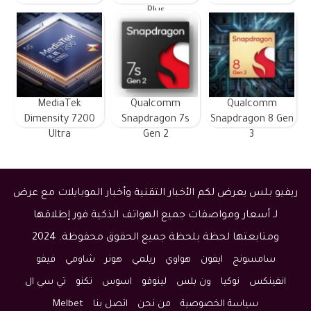
Plus
MediaTek
Qualcomm
Qualcomm
Dimensity 7200
Snapdragon 7s
Snapdragon 8 Gen
Ultra
Gen 2
3
ريفيو بلس يعرض لكم الأخبار التقنية وأخبار الموبايلات مع عرض
لـ أسعار ومواصفات جميع الهواتف الذكية فور إطلاقها
ومتابعتها لحظة بلحظة جميع الحقوق محفوظة. 2024
سامسونج
ايفون
هواوي
ريلمي
هونر
شاومي
فيفو
انفينكس
نوكيا
ون بلس
لينوفو
اسوس
تكنو
تي سي ال
سياسة الخصوصية
من نحن
اتصل بنا
Melbet