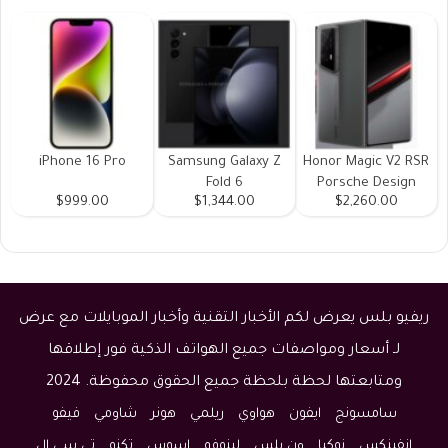
iPhone 16 Pro
Samsung Galaxy Z
Honor Magic V2 RSR
Fold 6
Porsche Design
$999.00
$1,344.00
$2,260.00
ريفيو بلس يعرض لكم الأخبار التقنية وأخبار الموبايلات مع عرض
لـ أسعار ومواصفات جميع الهواتف الذكية فور إطلاقها
ومتابعتها لحظة بلحظة جميع الحقوق محفوظة. 2024
سامسونج
ايفون
هواوي
ريلمي
هونر
شاومي
فيفو
انفينكس
نوكيا
ون بلس
لينوفو
اسوس
تكنو
تي سي ال