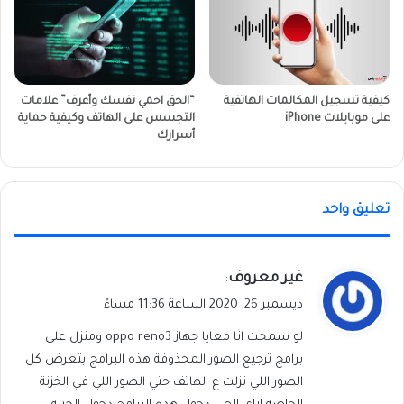
كيفية تسجيل المكالمات الهاتفية
“الحق احمي نفسك وأعرف” علامات
على موبايلات iPhone
التجسس على الهاتف وكيفية حماية
أسرارك
تعليق واحد
ي
غير معروف
:
ق
ديسمبر 26, 2020 الساعة 11:36 مساءً
و
لو سمحت انا معايا جهاز oppo reno3 ومنزل علي
ل
برامج ترجيع الصور المحذوفة هذه البرامج بتعرض كل
الصور اللي نزلت ع الهاتف حتي الصور اللي في الخزنة