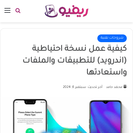
بحث عن
الق
شروحات تقنية
كيفية عمل نسخة احتياطية
(اندرويد) للتطبيقات والملفات
واستعادتها
محمد حامد
آخر تحديث: سبتمبر 6, 2024