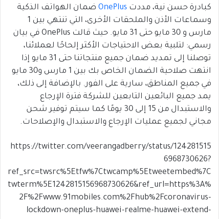
كبادرة حسن نية، مددت
OnePlus
ضمان الهواتف الذكية
وسماعات الأذن والملحقات الأخرى، التي تنتهي بين 1
مارس و 30 مايو حتى 31 مايو. حيث قالت OnePlus في بيان
رسمي: لتلبية بعض الاحتياجات الأكثر إلحاحًا لعملائنا،
توصلنا إلى تمديد ضمان جميع منتجاتنا حتى 31 مايو إذا
انتهت صلاحية الضمان الخاص بك بين 1 مارس و30 مايو
في جميع المناطق، سارية على الفور. بالإضافة إلى ذلك،
يمد جميع البائعين التابعين للشركة فترة الإرجاع
والاستبدال من 15 إلى 30 يومًا كما سيتم توفير شحن
مجاني لجميع عمليات الإرجاع والاستبدال والإصلاحات.
https://twitter.com/veerangadberry/status/124281515
6968730626?
ref_src=twsrc%5Etfw%7Ctwcamp%5Etweetembed%7C
twterm%5E1242815156968730626&ref_url=https%3A%
2F%2Fwww.91mobiles.com%2Fhub%2Fcoronavirus-
lockdown-oneplus-huawei-realme-huawei-extend-