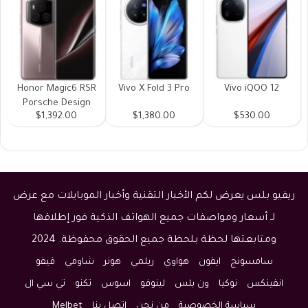
Honor Magic6 RSR
Vivo X Fold 3 Pro
Vivo iQOO 12
Porsche Design
$1,392.00
$1,380.00
$530.00
ريفيو بلس يعرض لكم الأخبار التقنية وأخبار الموبايلات مع عرض
لـ أسعار ومواصفات جميع الهواتف الذكية فور إطلاقها
ومتابعتها لحظة بلحظة جميع الحقوق محفوظة. 2024
سامسونج
ايفون
هواوي
ريلمي
هونر
شاومي
فيفو
انفينكس
نوكيا
ون بلس
لينوفو
اسوس
تكنو
تي سي ال
سياسة الخصوصية
من نحن
اتصل بنا
Melbet