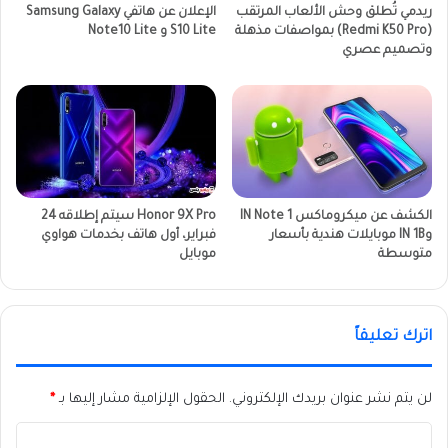
ريدمي تُطلق وحش الألعاب المرتقب
الإعلان عن هاتفي Samsung Galaxy
(Redmi K50 Pro) بمواصفات مذهلة
S10 Lite و Note10 Lite
وتصميم عصري
الكشف عن ميكروماكس IN Note 1
Honor 9X Pro سيتم إطلاقه 24
وIN 1B موبايلات هندية بأسعار
فبراير، أول هاتف بخدمات هواوي
متوسطة
موبايل
اترك تعليقاً
لن يتم نشر عنوان بريدك الإلكتروني.
الحقول الإلزامية مشار إليها بـ
*
ا