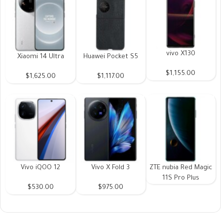
vivo X130
Xiaomi 14 Ultra
Huawei Pocket S5
$1,155.00
$1,625.00
$1,117.00
Vivo iQOO 12
Vivo X Fold 3
ZTE nubia Red Magic
11S Pro Plus
$530.00
$975.00