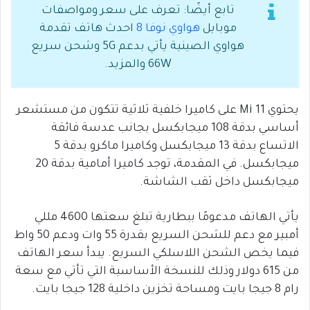
تابع أيضًا: تعرف على سعر ومواصفات
موبايل
هواوي نوفا 8
احدث هاتف تقدمة
هواوي الصينية يأتي بدعم 5G وشحن سريع
66W والمزيد.
يحتوي Mi 11 على كاميرا خلفية ثلاثية تتكون من مستشعر
أساسي بدقة 108 ميجابكسل بجانب عدسة فائقة
الاتساع بدقة 13 ميجابكسل وكاميرا ماكرو بدقة 5
ميجابكسل. في المقدمة، توجد كاميرا أمامية بدقة 20
ميجابكسل داخل ثقب الشاشة.
يأتي الهاتف مدعومًا ببطارية تبلغ سعتها 4600 مللي
أمبير مع دعم للشحن السريع بقدرة 55 وات ودعم 50 واط
فيما يخص الشحن اللاسلكي السريع. يبدأ سعر الهاتف
من 615 دولار وذلك للنسخة الأساسية التي تأتي مع سعة
رام 8 جيجا بايت ومساحة تخزين داخلية 128 جيجا بايت.