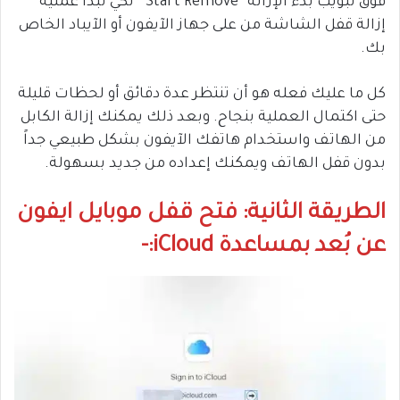
فوق تبويب بدء الإزالة “Start Remove” لكي تبدأ عملية
إزالة قفل الشاشة من على جهاز الآيفون أو الآيباد الخاص
بك.
كل ما عليك فعله هو أن تنتظر عدة دقائق أو لحظات قليلة
حتى اكتمال العملية بنجاح. وبعد ذلك يمكنك إزالة الكابل
من الهاتف واستخدام هاتفك الآيفون بشكل طبيعي جداً
بدون قفل الهاتف ويمكنك إعداده من جديد بسهولة.
الطريقة الثانية: فتح قفل موبايل ايفون
عن بُعد بمساعدة iCloud:-