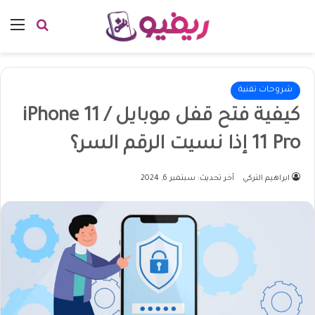
بحث عن
الق
شروحات تقنية
كيفية فتح قفل موبايل iPhone 11 /
11 Pro إذا نسيت الرقم السر؟
ابراهيم التركي
آخر تحديث: سبتمبر 6, 2024