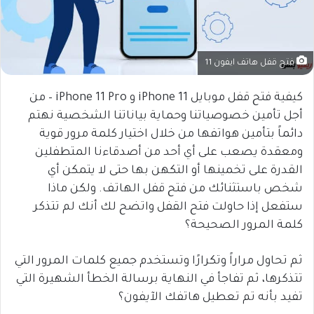
فتح قفل هاتف ايفون 11
كيفية فتح قفل موبايل iPhone 11 و iPhone 11 Pro – من
أجل تأمين خصوصياتنا وحماية بياناتنا الشخصية نهتم
دائماً بتأمين هواتفها من خلال اختيار كلمة مرور قوية
ومعقدة يصعب على أي أحد من أصدقاءنا المتطفلين
القدرة على تخمينها أو التكهن بها حتى لا يتمكن أي
شخص باستثنائك من فتح قفل الهاتف. ولكن ماذا
ستفعل إذا حاولت فتح القفل واتضح لك أنك لم تتذكر
كلمة المرور الصحيحة؟
ثم تحاول مراراً وتكرارًا وتستخدم جميع كلمات المرور التي
تتذكرها، ثم تفاجأ في النهاية برسالة الخطأ الشهيرة التي
تفيد بأنه تم تعطيل هاتفك الآيفون؟