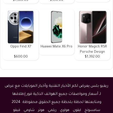
$1,380.00
$530.00
Oppo Find X7
Huawei Mate X6 Pro
Honor Magic6 RSR
Porsche Design
$600.00
$1,392.00
ريفيو بلس يعرض لكم الأخبار التقنية وأخبار الموبايلات مع عرض
لـ أسعار ومواصفات جميع الهواتف الذكية فور إطلاقها
ومتابعتها لحظة بلحظة جميع الحقوق محفوظة. 2024
سامسونج
ايفون
هواوي
ريلمي
هونر
شاومي
فيفو