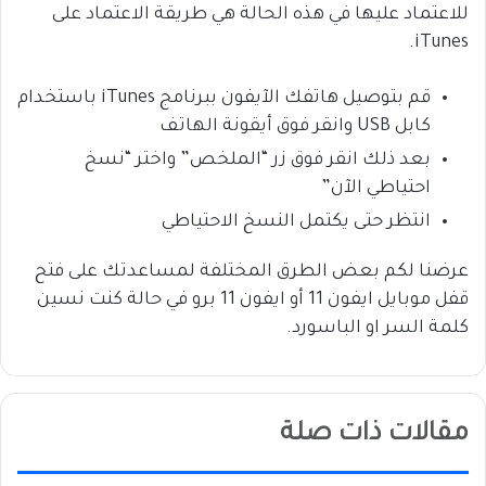
للاعتماد عليها في هذه الحالة هي طريقة الاعتماد على
iTunes.
قم بتوصيل هاتفك الآيفون ببرنامج iTunes باستخدام
كابل USB وانقر فوق أيقونة الهاتف
بعد ذلك انقر فوق زر “الملخص” واختر “نسخ
احتياطي الآن”
انتظر حتى يكتمل النسخ الاحتياطي
عرضنا لكم بعض الطرق المختلفة لمساعدتك على فتح
قفل موبايل ايفون 11 أو ايفون 11 برو في حالة كنت نسين
كلمة السر او الباسورد.
مقالات ذات صلة